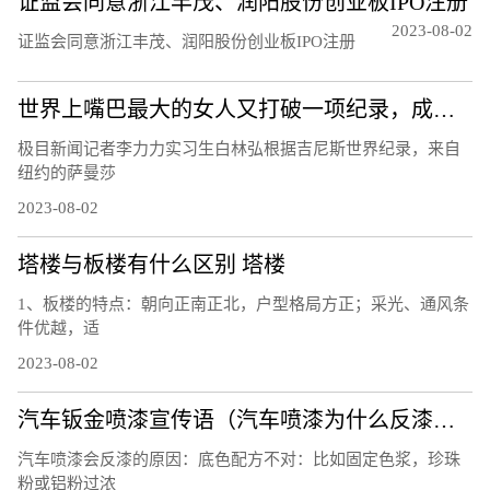
证监会同意浙江丰茂、润阳股份创业板IPO注册
2023-08-02
证监会同意浙江丰茂、润阳股份创业板IPO注册
世界上嘴巴最大的女人又打破一项纪录，成为嘴巴最宽的女性，可以轻松塞进一整盒薯条
极目新闻记者李力力实习生白林弘根据吉尼斯世界纪录，来自
纽约的萨曼莎
2023-08-02
塔楼与板楼有什么区别 塔楼
1、板楼的特点：朝向正南正北，户型格局方正；采光、通风条
件优越，适
2023-08-02
汽车钣金喷漆宣传语（汽车喷漆为什么反漆？）
汽车喷漆会反漆的原因：底色配方不对：比如固定色浆，珍珠
粉或铝粉过浓