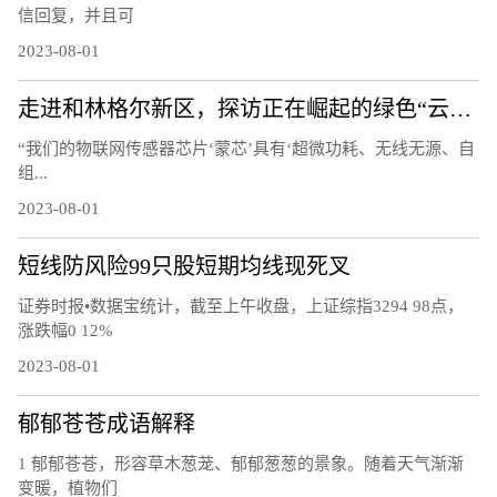
信回复，并且可
2023-08-01
走进和林格尔新区，探访正在崛起的绿色“云谷”
“我们的物联网传感器芯片‘蒙芯’具有‘超微功耗、无线无源、自
组...
2023-08-01
短线防风险99只股短期均线现死叉
证券时报•数据宝统计，截至上午收盘，上证综指3294 98点，
涨跌幅0 12%
2023-08-01
郁郁苍苍成语解释
1 郁郁苍苍，形容草木葱茏、郁郁葱葱的景象。随着天气渐渐
变暖，植物们