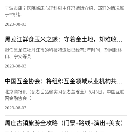
宁波市康宁医院临床心理科副主任冯婧婧介绍，郑轩的情况属
于“情绪...
2023-08-03
黑龙江鲜食玉米之惑：守着金土地，却难收获金豆豆？听听基层声音
担任黑龙江牡丹江市的科技特派员已经有3年时间，期间赴林
口、宁安等县
2023-08-03
中国互金协会：将组织互金领域从业机构共同应对黑灰产侵害
北京商报讯（记者岳品瑜实习记者董晗萱）8月3日，中国互联
网金融协会（
2023-08-03
周庄古镇旅游全攻略（门票+路线+演出+美食）