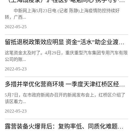
（上海战疫录）沪桂医护黾勉同心 携手守护亚定点医院患者
中新网上海5月23日电 (记者 陈静)上海疫情防控持续好
转，广西...
2022-05-25
留抵退税政策效应明显 资金“活水”助企业渡难关
这笔资金太及时了。4月29日，重庆重型汽车集团专用汽车有限
公司的账...
2022-05-23
多措并举优化营商环境 一季度天津红桥区经济实现平稳增长
5月7日，在市政府新闻办召开的新闻发布会上，红桥区介绍了
该区着力...
2022-05-23
露营装备火爆背后：复购率低、同质化难题待解