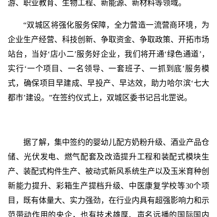
游、职业教育、生物工程、新能源、新材料等领域。
“双城区将强化服务保障，全力营造一流营商环境，为
企业生产经营、科技创新、争取资金、争取政策、开拓市场
站台，当好‘店小二’服务好企业，我们将开通‘绿色通道’，
实行‘一个项目、一名领导、一套班子、一抓到底’服务模
式，确保项目早建成、早投产、早达效，助力哈尔滨‘七大
都市’建设。”在签约仪式上，双城区委书记吕北罡说。
据了解，集中签约的婴幼儿配方奶粉升级、酒业产品仓
储、光伏发电、燃气配套及改造提升工程和装配式模块生
产、装配式构件生产、被动式新风系统生产以及玉米育种创
新能力提升、彩箱生产提档升级、中医康复学校等30个项
目，既有体量大、实力强劲，在行业内具有超强影响力和示
范带动作用的央企，也有技术雄厚、声名远播的国际国内