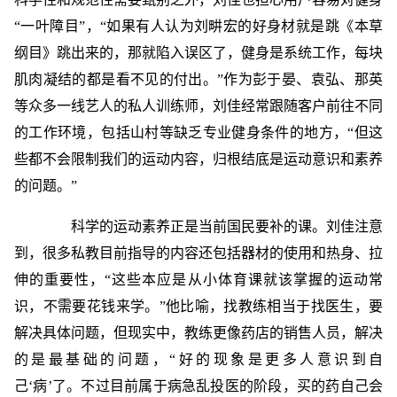
“一叶障目”，“如果有人认为刘畊宏的好身材就是跳《本草
纲目》跳出来的，那就陷入误区了，健身是系统工作，每块
肌肉凝结的都是看不见的付出。”作为彭于晏、袁弘、那英
等众多一线艺人的私人训练师，刘佳经常跟随客户前往不同
的工作环境，包括山村等缺乏专业健身条件的地方，“但这
些都不会限制我们的运动内容，归根结底是运动意识和素养
的问题。”
科学的运动素养正是当前国民要补的课。刘佳注意
到，很多私教目前指导的内容还包括器材的使用和热身、拉
伸的重要性，“这些本应是从小体育课就该掌握的运动常
识，不需要花钱来学。”他比喻，找教练相当于找医生，要
解决具体问题，但现实中，教练更像药店的销售人员，解决
的是最基础的问题，“好的现象是更多人意识到自
己‘病’了。不过目前属于病急乱投医的阶段，买的药自己会