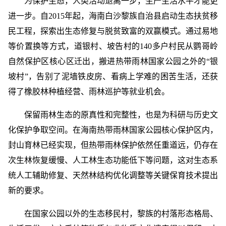
为保护生态，人类活动退离一步，生产生活水平才能更
进一步。自2015年起，海南白沙黎族自治县启动生态扶贫移
民工程，探索出生态修复与脱贫致富的双赢模式。通过易地
等价置换等方式，道银村、坡告村的140多户村民从鹦哥岭
自然保护区核心区迁出，搬进热带雨林国家公园之外的“银
坡村”，告别了泥墙铁皮房、看病上学难的困苦生活，还获
得了橡胶林种植经营、雨林巡护等就业机会。
保留雨林生态的原真性和完整性，也是为科研与历史文
化保护争取空间。在海南热带雨林国家公园核心保护区内，
封山育林已经实现，但热带雨林保护依然任重道远，仍存在
次生林恢复缓慢、人工林生态功能低下等问题，这对生态系
统人工辅助修复、天然林结构优化调整等关键保育技术提出
新的要求。
在国家公园以外的生态移民村，黎族的村落形态格局、