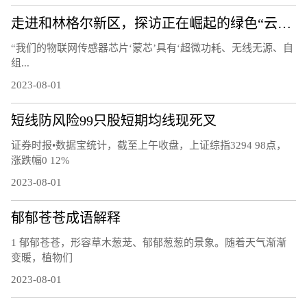
走进和林格尔新区，探访正在崛起的绿色“云谷”
“我们的物联网传感器芯片‘蒙芯’具有‘超微功耗、无线无源、自
组...
2023-08-01
短线防风险99只股短期均线现死叉
证券时报•数据宝统计，截至上午收盘，上证综指3294 98点，
涨跌幅0 12%
2023-08-01
郁郁苍苍成语解释
1 郁郁苍苍，形容草木葱茏、郁郁葱葱的景象。随着天气渐渐
变暖，植物们
2023-08-01