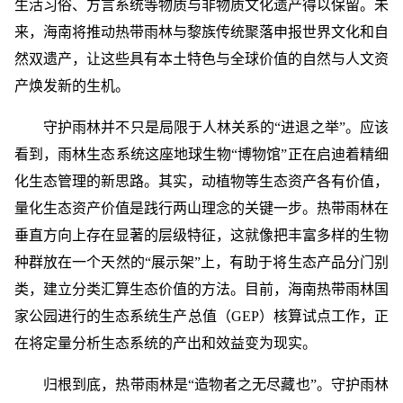
生活习俗、方言系统等物质与非物质文化遗产得以保留。未
来，海南将推动热带雨林与黎族传统聚落申报世界文化和自
然双遗产，让这些具有本土特色与全球价值的自然与人文资
产焕发新的生机。
守护雨林并不只是局限于人林关系的“进退之举”。应该
看到，雨林生态系统这座地球生物“博物馆”正在启迪着精细
化生态管理的新思路。其实，动植物等生态资产各有价值，
量化生态资产价值是践行两山理念的关键一步。热带雨林在
垂直方向上存在显著的层级特征，这就像把丰富多样的生物
种群放在一个天然的“展示架”上，有助于将生态产品分门别
类，建立分类汇算生态价值的方法。目前，海南热带雨林国
家公园进行的生态系统生产总值（GEP）核算试点工作，正
在将定量分析生态系统的产出和效益变为现实。
归根到底，热带雨林是“造物者之无尽藏也”。守护雨林