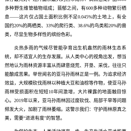
多种野生维管植物组成；蓊郁之间，有600多种动物繁衍栖
息——这片仅占国土面积比例不足0.045%的土地上，有全
国约20%的两栖类、33%的爬行类、38.6%的鸟类和20%的兽
类，尽显生物多样性的缤纷色彩。
炎热多雨的气候尽管能孕育出生机盎然的雨林生态系
统，却不适宜人的生存发展。从人类中心的视角出发，想当
然地认为雨林资源丰富从而肆意烧荒、开垦、采伐，往往只
能酿成苦果。举世闻名的亚马孙雨林正是一例。为追求经济
效益，大规模砍伐雨林以种植大豆和油棕等作物，使亚马孙
雨林受损面积在短短10年间激增，大片裸露的地面触目惊
心。2019年以来，亚马孙雨林因过度砍伐、局部干旱等问题
频发大火，加剧了雨林萎缩。这警示我们：守护雨林原真之
美，需要“进退有度”的智慧。