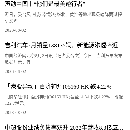
声动中国丨“他们是最美逆行者”
近日，受台风“杜苏芮”影响华北、黄淮等地出现极端降雨过程
引发洪...
2023-08-02
吉利汽车7月销量138135辆，新能源渗透率近30%
中国经济网北京8月2日讯（记者姜智文）今日，吉利汽车发布
数据显示，其
2023-08-02
「港股异动」百济神州(06160.HK)跌4.22%
【财华社讯】百济神州(06160 HK)截至14:34下跌4 22%，现报
122 7港元，
2023-08-02
中超股份业绩负债率双升 2022年营收8.3亿应收款4.6亿