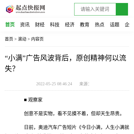
首页
资讯
财经
科技
经济
教育
热点
话题
企
首页
>
滚动
>
内容页
“小满”广告风波背后，原创精神何以流
失？
2022-05-25 08:46:24
来源：
■ 观察家
创意不是实物，看不见摸不着，但却天生昂贵。
日前，奥迪汽车广告短片《今日小满，人生小满就