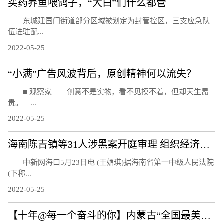
买药养鱼喂鸽子，“大白”们什么都管
东城建国门街道部分区域被划定为封管控区，三支应急队
伍进驻配...
2022-05-25
“小满”广告风波背后，原创精神何以流失？
■ 观察家 创意不是实物，看不见摸不着，但却天生昂
贵。 ...
2022-05-25
海南陈吉镇等31人涉黑案开庭审理 组织经济收入达3亿元
中新网海口5月23日电 (王媚琪)据海南省第一中级人民法院
(下称...
2022-05-25
【十年@每一个奋斗的你】内蒙古“全国最美家庭”：为家乡添彩 为“绿色”赋能