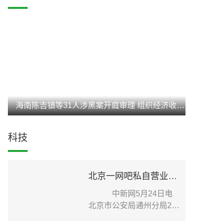
海南陈吉镇等31人涉黑案开庭审理 组织经济收入达3亿元
科技
北京一网吧私自营业致疫情传播扩散 老板被刑事立案调查
中新网5月24日电
北京市公安局通州分局24
日在其官方微信发布针...