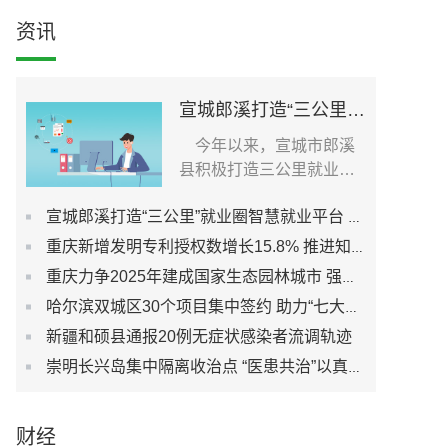
资讯
宣城郎溪打造“三公里”就业圈智慧就业平台 为居民提供就业岗位
今年以来，宣城市郎溪
县积极打造三公里就业圈
智慧就业平台，促进社...
宣城郎溪打造“三公里”就业圈智慧就业平台 为居民提供就业岗位
重庆新增发明专利授权数增长15.8% 推进知识产权强市建设
重庆力争2025年建成国家生态园林城市 强化城市生态宜居性
哈尔滨双城区30个项目集中签约 助力“七大都市”建设
新疆和硕县通报20例无症状感染者流调轨迹
崇明长兴岛集中隔离收治点 “医患共治”以真心换真心
财经