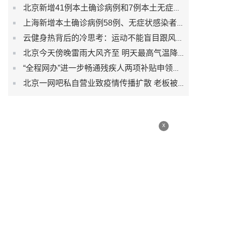
北京新增41例本土确诊病例和7例本土无症状感染者
上海新增本土确诊病例58例、无症状感染者422例
云健身热背后的冷思考：运动不能盲目跟风而是生活习惯
北京今天傍晚雷雨大风齐至 明天最高气温降至30℃以下
“全程网办”进一步畅通残疾人两项补贴申领渠道
北京一网吧私自营业致疫情传播扩散 老板被刑事立案调查
x