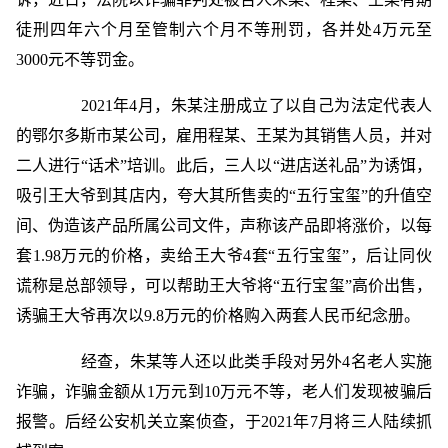
徒刑四年六个月至管制六个月不等刑罚，各并处4万元至
3000元不等罚金。
2021年4月，朱某注册成立了以自己为法定代表人
的鄂尔多斯市某公司，雇用程某、王某为其销售人员，并对
二人进行“话术”培训。此后，三人以“进店送礼品”为诱饵，
吸引王大爷到其店内，夸大其所售卖的“五行宝玺”的升值空
间、伪造该产品所属公司文件，声称该产品即将涨价，以每
套1.98万元的价格，卖给王大爷4套“五行宝玺”，后让同伙
谎称是总部领导，可以帮助王大爷将“五行宝玺”高价出售，
诱骗王大爷再次以9.8万元的价格购入两套人民币纪念册。
经查，朱某等人还以此类手段对另外4名老人实施
诈骗，诈骗金额从1万元到10万元不等，老人们发现被骗后
报警。后经公安机关立案侦查，于2021年7月将三人陆续抓