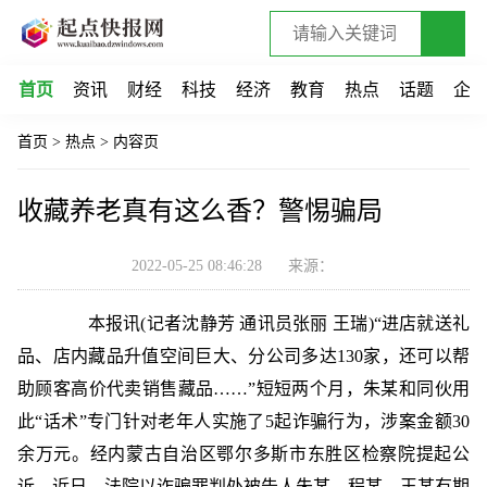
首页
资讯
财经
科技
经济
教育
热点
话题
企
首页
>
热点
>
内容页
收藏养老真有这么香？警惕骗局
2022-05-25 08:46:28
来源：
本报讯(记者沈静芳 通讯员张丽 王瑞)“进店就送礼
品、店内藏品升值空间巨大、分公司多达130家，还可以帮
助顾客高价代卖销售藏品……”短短两个月，朱某和同伙用
此“话术”专门针对老年人实施了5起诈骗行为，涉案金额30
余万元。经内蒙古自治区鄂尔多斯市东胜区检察院提起公
诉，近日，法院以诈骗罪判处被告人朱某、程某、王某有期