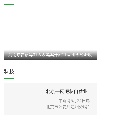
海南陈吉镇等31人涉黑案开庭审理 组织经济收入达3亿元
科技
北京一网吧私自营业致疫情传播扩散 老板被刑事立案调查
中新网5月24日电
北京市公安局通州分局24
日在其官方微信发布针...