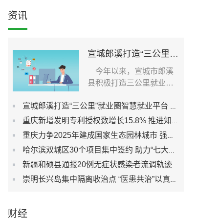
资讯
宣城郎溪打造“三公里”就业圈智慧就业平台 为居民提供就业岗位
今年以来，宣城市郎溪
县积极打造三公里就业圈
智慧就业平台，促进社...
宣城郎溪打造“三公里”就业圈智慧就业平台 为居民提供就业岗位
重庆新增发明专利授权数增长15.8% 推进知识产权强市建设
重庆力争2025年建成国家生态园林城市 强化城市生态宜居性
哈尔滨双城区30个项目集中签约 助力“七大都市”建设
新疆和硕县通报20例无症状感染者流调轨迹
崇明长兴岛集中隔离收治点 “医患共治”以真心换真心
财经