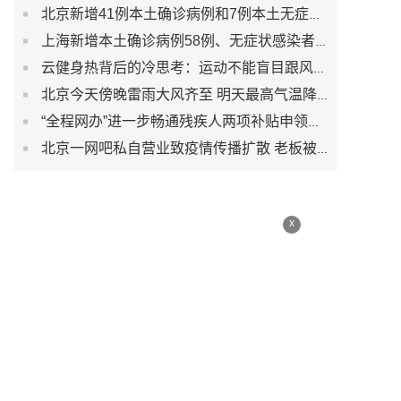
北京新增41例本土确诊病例和7例本土无症状感染者
上海新增本土确诊病例58例、无症状感染者422例
云健身热背后的冷思考：运动不能盲目跟风而是生活习惯
北京今天傍晚雷雨大风齐至 明天最高气温降至30℃以下
“全程网办”进一步畅通残疾人两项补贴申领渠道
北京一网吧私自营业致疫情传播扩散 老板被刑事立案调查
x