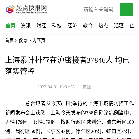
首页
资讯
财经
科技
经济
教育
热点
话题
企
首页
>
教育
>
内容页
上海累计排查在沪密接者37846人 均已
落实管控
2022-04-01 16:01:55
来源：
总台记者从今天(1日)举行的上海市疫情防控工作
新闻发布会上获悉，上海今天发布的358例确诊病例当中，
男性179例，女性179例。按照行政区域划分，浦东新区180
例，闵行区59例，长宁区43例，徐汇区20例，虹口区8例，