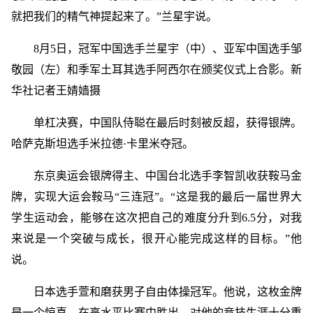
就把我们的精气神提起来了。”兰星宇说。
8月5日，冠军中国选手兰星宇（中）、亚军中国选手邹
敬园（左）和季军土耳其选手阿西尔在颁奖仪式上合影。新
华社记者王婧嫱摄
单杠决赛，中国队侍聪在最后时刻被反超，获得银牌。
哈萨克斯坦选手米拉德·卡里米夺冠。
东京奥运会银牌得主、中国台北选手李智凯收获鞍马金
牌，实现大运会鞍马“三连冠”。“这是我的最后一届世界大
学生运动会，能够在这次把自己的难度分升到6.5分，对我
来说是一个突破与成长，很开心能完成这样的目标。”他
说。
日本选手萱和磨获男子自由体操冠军。他说，这枚金牌
是一个惊喜，在高水平比赛中胜出，对他的竞技生涯十分重