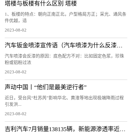
塔楼与板楼有什么区别 塔楼
1、板楼的特点：朝向正南正北，户型格局方正；采光、通风条
件优越，适
2023-08-02
汽车钣金喷漆宣传语（汽车喷漆为什么反漆？）
汽车喷漆会反漆的原因：底色配方不对：比如固定色浆，珍珠
粉或铝粉过浓
2023-08-02
声动中国丨“他们是最美逆行者”
近日，受台风“杜苏芮”影响华北、黄淮等地出现极端降雨过程
引发洪...
2023-08-02
吉利汽车7月销量138135辆，新能源渗透率近30%