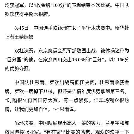
均获冠军，以4枚金牌“100分”的表现结束本次比赛。中国队
罗欢获得平衡木银牌。
8月5日，中国选手欧钰珊在女子平衡木决赛中。新华社
记者王婧嫱摄
双杠决赛，东京奥运会冠军邹敬园出战。被体操迷称为
“巨分园”的他，在家乡四川交出16.066的“巨分”，以1.166分
的优势夺冠。
中国队杜思雨、罗欢出战高低杠决赛，杜思雨收获金
牌。罗欢一度掉下器械，但还是凭借难度优势拿到第三名。
“时隔很久再回国际大赛，有一点紧张。但现场观众很热
情，让我们更加自信。”杜思雨说。
吊环决赛，中国队展现出高人一筹的实力，兰星宇和邹
敬园包揽冠亚军。“有在家里比赛的感觉，观众的欢呼一下