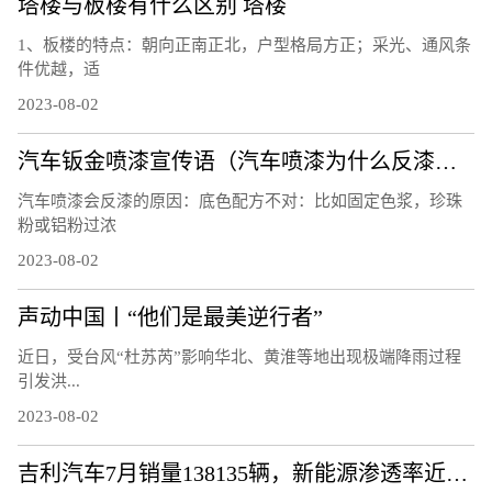
塔楼与板楼有什么区别 塔楼
1、板楼的特点：朝向正南正北，户型格局方正；采光、通风条
件优越，适
2023-08-02
汽车钣金喷漆宣传语（汽车喷漆为什么反漆？）
汽车喷漆会反漆的原因：底色配方不对：比如固定色浆，珍珠
粉或铝粉过浓
2023-08-02
声动中国丨“他们是最美逆行者”
近日，受台风“杜苏芮”影响华北、黄淮等地出现极端降雨过程
引发洪...
2023-08-02
吉利汽车7月销量138135辆，新能源渗透率近30%