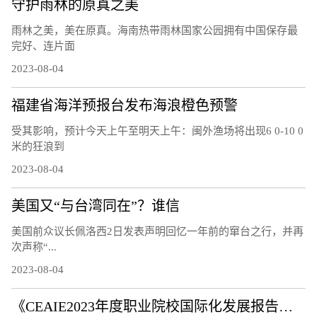
守护雨林的原真之美
雨林之美，美在原真。海南热带雨林国家公园拥有中国保存最
完好、连片面
2023-08-04
福建省海洋预报台发布海浪橙色预警
受其影响，预计今天上午至明天上午：闽外渔场将出现6 0-10 0
米的狂浪到
2023-08-04
美国又“与台湾同在”？谁信
美国前众议长佩洛西2日发表声明回忆一年前的窜台之行，并再
次声称“...
2023-08-04
《CEAIE2023年度职业院校国际化发展报告——国际化教师队伍建设情况分析》问卷调研及案例征集通知