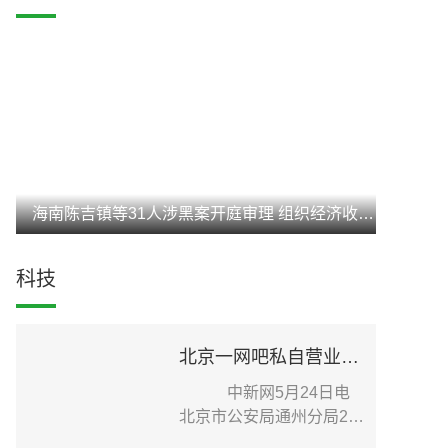
海南陈吉镇等31人涉黑案开庭审理 组织经济收入达3亿元
科技
北京一网吧私自营业致疫情传播扩散 老板被刑事立案调查
中新网5月24日电
北京市公安局通州分局24
日在其官方微信发布针...