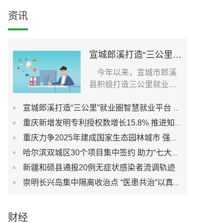
资讯
宣城郎溪打造“三公里”就业圈智慧就业平台 为居民提供就业岗位
今年以来，宣城市郎溪
县积极打造三公里就业圈
智慧就业平台，促进社...
宣城郎溪打造“三公里”就业圈智慧就业平台 为居民提供就业岗位
重庆新增发明专利授权数增长15.8% 推进知识产权强市建设
重庆力争2025年建成国家生态园林城市 强化城市生态宜居性
哈尔滨双城区30个项目集中签约 助力“七大都市”建设
新疆和硕县通报20例无症状感染者流调轨迹
崇明长兴岛集中隔离收治点 “医患共治”以真心换真心
财经