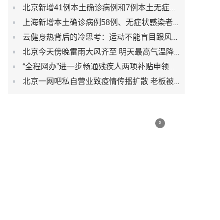
北京新增41例本土确诊病例和7例本土无症状感染者
上海新增本土确诊病例58例、无症状感染者422例
云健身热背后的冷思考：运动不能盲目跟风而是生活习惯
北京今天傍晚雷雨大风齐至 明天最高气温降至30℃以下
“全程网办”进一步畅通残疾人两项补贴申领渠道
北京一网吧私自营业致疫情传播扩散 老板被刑事立案调查
x