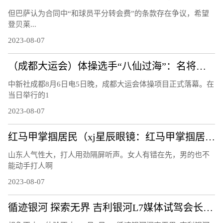
但巴萨认为合同中“和球员平分转会费”的条款存在争议，希望
登贝莱...
2023-08-07
（成都大运会）体操选手“八仙过海”：名将惺惺相惜 遗憾收获并存
中新社成都8月6日电5日晚，成都大运会体操项目正式落幕。在
当日举行的1
2023-08-07
红马甲掌掴居民（xj星辰眼镜：红马甲掌掴居民）
山东人气性大，打人用劲隔屏听声。女人有错在先，男的也不
能动手打人啊
2023-08-07
循迹银河 探索无界 吉利银河L7媒体试驾会长春站圆满结束！