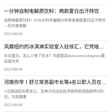
一分钟自制电解质饮料：两款夏日出汗特饮
自制电解质饮料！PS大众科学编辑为你带来两款夏日出汗特饮
→拉尔森电解
2023-08-06
风靡纽约的冰淇淋实验室入驻徐汇，它凭啥俘获“中国胃”？
炎炎夏日，怎么少得了吃冰？中国首店illaboratoriodelgelato最
近成为市
2023-08-06
河南你早丨舒兰常务副市长等4名公职人员在抗洪抢险中失联；山东平原县发生5.5级地震；河南开打国产带状疱疹疫苗
⭐北部战区向黑龙江、吉林方向派出抗洪抢险前进指挥所8月5
日，为加强重
2023-08-06