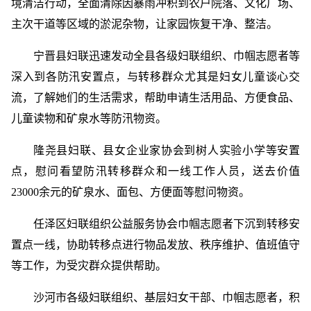
境清洁行动，全面清除因暴雨冲积到农户院落、文化广场、
主次干道等区域的淤泥杂物，让家园恢复干净、整洁。
宁晋县妇联迅速发动全县各级妇联组织、巾帼志愿者等
深入到各防汛安置点，与转移群众尤其是妇女儿童谈心交
流，了解她们的生活需求，帮助申请生活用品、方便食品、
儿童读物和矿泉水等防汛物资。
隆尧县妇联、县女企业家协会到树人实验小学等安置
点，慰问看望防汛转移群众和一线工作人员，送去价值
23000余元的矿泉水、面包、方便面等慰问物资。
任泽区妇联组织公益服务协会巾帼志愿者下沉到转移安
置点一线，协助转移点进行物品发放、秩序维护、值班值守
等工作，为受灾群众提供帮助。
沙河市各级妇联组织、基层妇女干部、巾帼志愿者，积