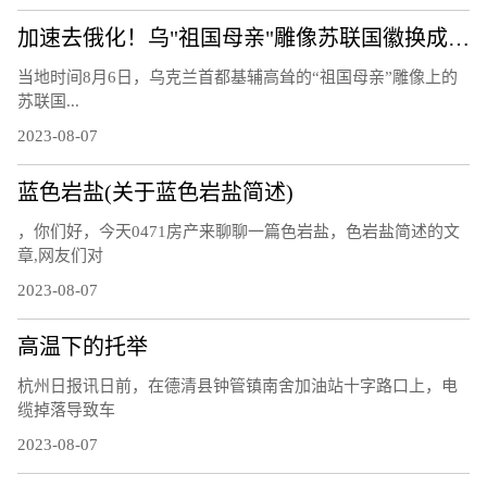
加速去俄化！乌"祖国母亲"雕像苏联国徽换成三叉戟
当地时间8月6日，乌克兰首都基辅高耸的“祖国母亲”雕像上的
苏联国...
2023-08-07
蓝色岩盐(关于蓝色岩盐简述)
，你们好，今天0471房产来聊聊一篇色岩盐，色岩盐简述的文
章,网友们对
2023-08-07
高温下的托举
杭州日报讯日前，在德清县钟管镇南舍加油站十字路口上，电
缆掉落导致车
2023-08-07