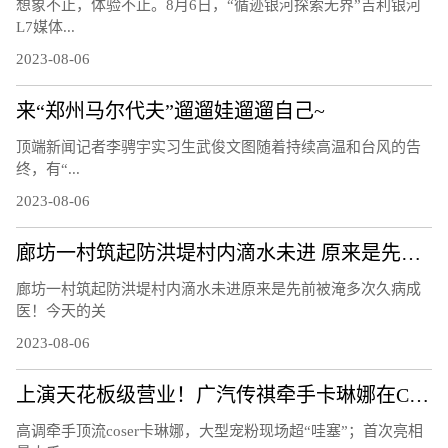
想象不止，体验不止。8月6日，“循迹银河探索无界”吉利银河
L7媒体...
2023-08-06
来“郑州马尔代夫”遛遛娃遛遛自己~
顶端新闻记者李骋宇实习生武俊文图随着持续高温和台风的告
终，有“...
2023-08-06
廊坊一村筑起防洪堤村内滴水未进 原来是先前被淹多次久病成医！
廊坊一村筑起防洪堤村内滴水未进原来是先前被淹多次久病成
医！今天的关
2023-08-06
上演天花板级营业！广汽传祺牵手卡琳娜在ChinaJoy鲨疯了！
高调牵手顶流coser卡琳娜，大型宠粉现场超“哇塞”；首次亮相