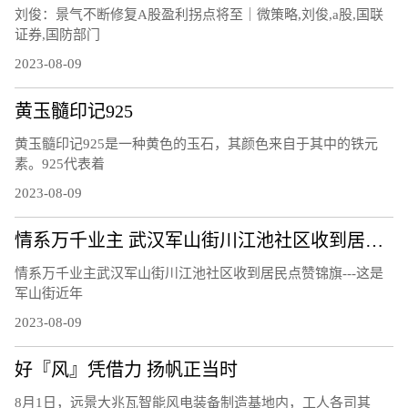
刘俊：景气不断修复A股盈利拐点将至｜微策略,刘俊,a股,国联
证券,国防部门
2023-08-09
黄玉髓印记925
黄玉髓印记925是一种黄色的玉石，其颜色来自于其中的铁元
素。925代表着
2023-08-09
情系万千业主 武汉军山街川江池社区收到居民点赞锦旗
情系万千业主武汉军山街川江池社区收到居民点赞锦旗---这是
军山街近年
2023-08-09
好『风』凭借力 扬帆正当时
8月1日，远景大兆瓦智能风电装备制造基地内，工人各司其