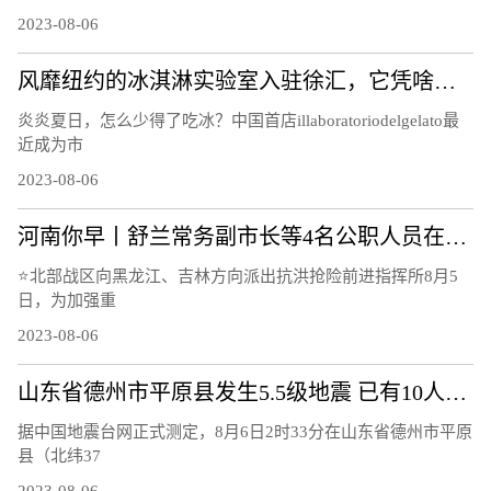
2023-08-06
风靡纽约的冰淇淋实验室入驻徐汇，它凭啥俘获“中国胃”？
炎炎夏日，怎么少得了吃冰？中国首店illaboratoriodelgelato最
近成为市
2023-08-06
河南你早丨舒兰常务副市长等4名公职人员在抗洪抢险中失联；山东平原县发生5.5级地震；河南开打国产带状疱疹疫苗
⭐北部战区向黑龙江、吉林方向派出抗洪抢险前进指挥所8月5
日，为加强重
2023-08-06
山东省德州市平原县发生5.5级地震 已有10人受轻微伤
据中国地震台网正式测定，8月6日2时33分在山东省德州市平原
县（北纬37
2023-08-06