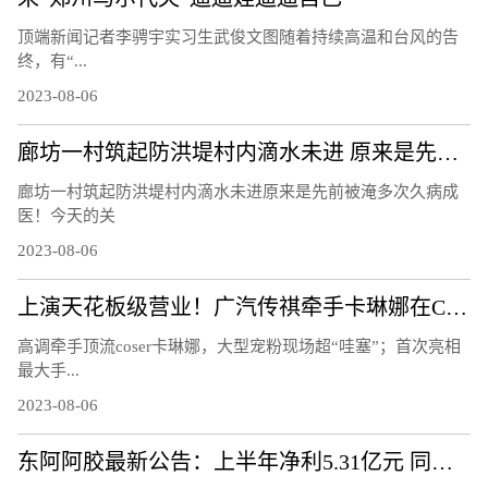
顶端新闻记者李骋宇实习生武俊文图随着持续高温和台风的告
终，有“...
2023-08-06
廊坊一村筑起防洪堤村内滴水未进 原来是先前被淹多次久病成医！
廊坊一村筑起防洪堤村内滴水未进原来是先前被淹多次久病成
医！今天的关
2023-08-06
上演天花板级营业！广汽传祺牵手卡琳娜在ChinaJoy鲨疯了！
高调牵手顶流coser卡琳娜，大型宠粉现场超“哇塞”；首次亮相
最大手...
2023-08-06
东阿阿胶最新公告：上半年净利5.31亿元 同比增72.29%