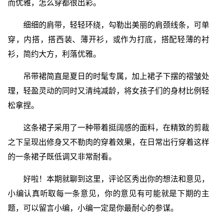
而优雅，怎么穿都很出彩。
细细的肩带，轻轻环绕，勾勒出美丽的肩颈线条，可单
穿，内搭，搭西装、薄开衫，或作为打底，搭配轻薄的衬
衫，简约大方，利落优雅。
吊带裙简直是夏日的时髦专属，加上裙子下摆的褶皱处
理，轻盈灵动的同时又清纯减龄，将女孩子们的身材比例轻
松拿捏。
这条裙子采用了一种带着挺阔感的面料，在精致的剪裁
之下呈现出修身又不勒肉的穿着效果，在日常出行穿着这样
的一条裙子既低调又非常耐看。
好啦！本期就聊到这里，评论区秀出你的想法和意见，
小编认真听取每一条意见，你的意见有可能就是下期的主
题，可以留言小编，小编一定是你最耐心的参谋。