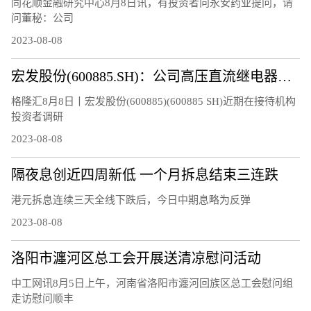
同花顺金融研究中心8月8日讯，有投资者向永安药业提问，请
问董秘：公司
2023-08-08
宏发股份(600885.SH)：公司高压直流继电器继续保持快速增长
格隆汇8月8日丨宏发股份(600885)(600885 SH)近期在接待机构
投资者调研
2023-08-08
隔夜息创近四周新低 一个月拆息结束三连跌
港元拆息连续三天全线下跌后，今日中期息略为反弹
2023-08-08
洛阳市瀍河区总工会开展送清凉慰问活动
中工网讯8月5日上午，河南省洛阳市瀍河回族区总工会慰问组
走访慰问顺丰