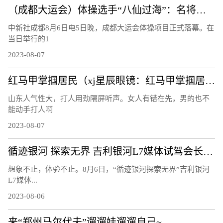
（成都大运会）体操选手“八仙过海”：名将惺惺相惜 遗憾收获并存
中新社成都8月6日电5日晚，成都大运会体操项目正式落幕。在
当日举行的1
2023-08-07
红马甲掌掴居民（xj星辰眼镜：红马甲掌掴居民）
山东人气性大，打人用劲隔屏听声。女人有错在先，男的也不
能动手打人啊
2023-08-07
循迹银河 探索无界 吉利银河L7媒体试驾会长春站圆满结束！
想象不止，体验不止。8月6日，“循迹银河探索无界”吉利银河
L7媒体...
2023-08-06
来“郑州马尔代夫”遛遛娃遛遛自己~