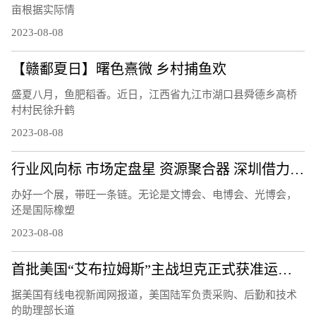
亩根据实际情
2023-08-08
【赣鄱夏日】曙色熹微 乡村捕鱼欢
盛夏八月，鱼肥稻香。近日，江西省九江市湖口县舜德乡高桥
村村民徐升鹤
2023-08-08
行业风向标 市场定盘星 资源聚合器 深圳借力会展打造产业发展活力场
办好一个展，带旺一条链。无论是文博会、电博会、光博会，
还是国际橡塑
2023-08-08
首批美国“艾布拉姆斯”主战坦克正式获准运往乌克兰
据美国有线电视新闻网报道，美国陆军负责采购、后勤和技术
的助理部长道