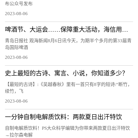
布公众号发布
2023-08-06
啤酒节、大运会……保障重大活动，海信用技术破解交通治理难题
青岛日报社 观海新闻8月6日讯今天，为期半个多月的第33届青
岛国际啤酒
2023-08-06
史上最短的古诗、寓言、小说，你知道多少？
【最短的古诗】:《吴越春秋》里有一首只有8字的短诗:“断竹，
续竹，飞
2023-08-06
一分钟自制电解质饮料：两款夏日出汗特饮
自制电解质饮料！PS大众科学编辑为你带来两款夏日出汗特饮
→拉尔森电解