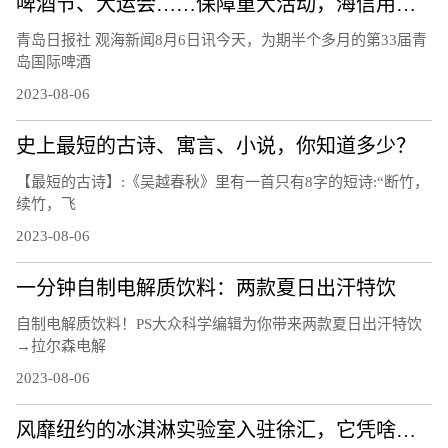
啤酒节、大运会……保障重大活动，海信用技术破解交通治理难题
青岛日报社 观海新闻8月6日讯今天，为期半个多月的第33届青
岛国际啤酒
2023-08-06
史上最短的古诗、寓言、小说，你知道多少？
【最短的古诗】:《吴越春秋》里有一首只有8字的短诗:“断竹，
续竹，飞
2023-08-06
一分钟自制电解质饮料：两款夏日出汗特饮
自制电解质饮料！PS大众科学编辑为你带来两款夏日出汗特饮
→拉尔森电解
2023-08-06
风靡纽约的冰淇淋实验室入驻徐汇，它凭啥俘获“中国胃”？