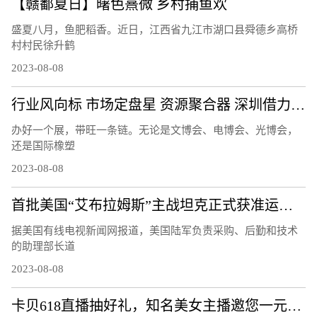
【赣鄱夏日】曙色熹微 乡村捕鱼欢
盛夏八月，鱼肥稻香。近日，江西省九江市湖口县舜德乡高桥
村村民徐升鹤
2023-08-08
行业风向标 市场定盘星 资源聚合器 深圳借力会展打造产业发展活力场
办好一个展，带旺一条链。无论是文博会、电博会、光博会，
还是国际橡塑
2023-08-08
首批美国“艾布拉姆斯”主战坦克正式获准运往乌克兰
据美国有线电视新闻网报道，美国陆军负责采购、后勤和技术
的助理部长道
2023-08-08
卡贝618直播抽好礼，知名美女主播邀您一元抢购