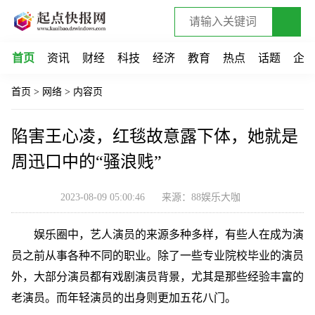
首页
资讯
财经
科技
经济
教育
热点
话题
企
首页
>
网络
>
内容页
陷害王心凌，红毯故意露下体，她就是
周迅口中的“骚浪贱”
2023-08-09 05:00:46
来源：88娱乐大咖
娱乐圈中，艺人演员的来源多种多样，有些人在成为演
员之前从事各种不同的职业。除了一些专业院校毕业的演员
外，大部分演员都有戏剧演员背景，尤其是那些经验丰富的
老演员。而年轻演员的出身则更加五花八门。