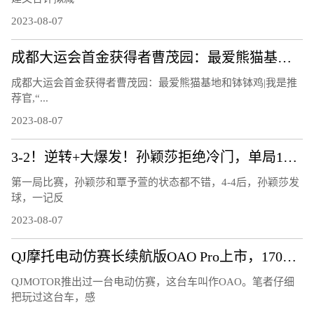
2023-08-07
成都大运会首金获得者曹茂园：最爱熊猫基地和钵钵鸡 | 我是推荐官
成都大运会首金获得者曹茂园：最爱熊猫基地和钵钵鸡|我是推
荐官,“...
2023-08-07
3-2！逆转+大爆发！孙颖莎拒绝冷门，单局11-3，霸气怒吼庆祝
第一局比赛，孙颖莎和覃予萱的状态都不错，4-4后，孙颖莎发
球，一记反
2023-08-07
QJ摩托电动仿赛长续航版OAO Pro上市，170公里的续航够用吗？
QJMOTOR推出过一台电动仿赛，这台车叫作OAO。笔者仔细
把玩过这台车，感