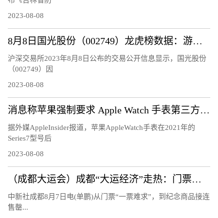
布《吉林省防
2023-08-08
8月8日国光股份（002749）龙虎榜数据：游资量化打板上榜
沪深交易所2023年8月8日公布的交易公开信息显示，国光股份
（002749）因
2023-08-08
消息称苹果强制要求 Apple Watch 手表第三方充电器换用官方快充模块
据外媒AppleInsider报道，苹果AppleWatch手表在2021年的
Series7型号后
2023-08-08
（成都大运会）成都“大运经济”走热：门票周边热销 “溢出效应”显著
中新社成都8月7日电(单鹏)从门票“一票难求”，到纪念商品接连
售罄...