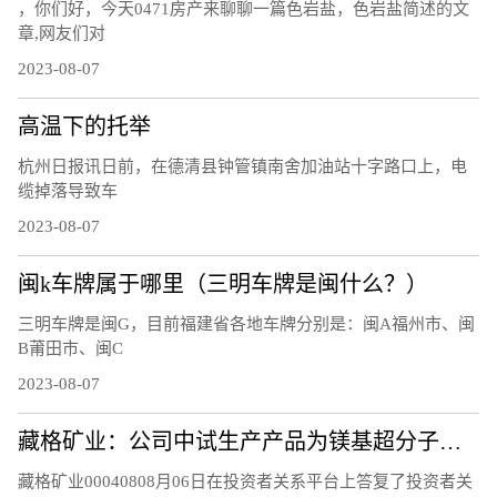
，你们好，今天0471房产来聊聊一篇色岩盐，色岩盐简述的文
章,网友们对
2023-08-07
高温下的托举
杭州日报讯日前，在德清县钟管镇南舍加油站十字路口上，电
缆掉落导致车
2023-08-07
闽k车牌属于哪里（三明车牌是闽什么？）
三明车牌是闽G，目前福建省各地车牌分别是：闽A福州市、闽
B莆田市、闽C
2023-08-07
藏格矿业：公司中试生产产品为镁基超分子层状结构功能材料，不是镁基超导新材料，不含硼元素
藏格矿业00040808月06日在投资者关系平台上答复了投资者关