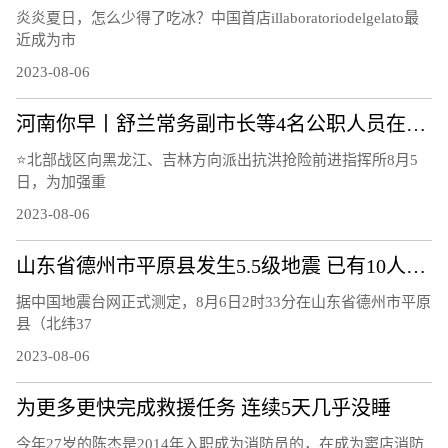
炎炎夏日，怎么少得了吃冰？中国首店illaboratoriodelgelato最
近成为市
2023-08-06
河南你早丨舒兰常务副市长等4名公职人员在抗洪抢险中失联；山东平原县发生5.5级地震；河南开打国产带状疱疹疫苗
⭐北部战区向黑龙江、吉林方向派出抗洪抢险前进指挥所8月5
日，为加强重
2023-08-06
山东省德州市平原县发生5.5级地震 已有10人受轻微伤
据中国地震台网正式测定，8月6日2时33分在山东省德州市平原
县（北纬37
2023-08-06
为更多更快完成救援任务 连续5天几乎没睡
今年27岁的陈杰是2014年入职成为消防员的，在成为窦店消防