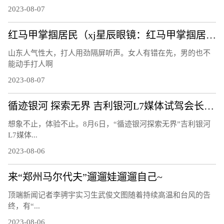
2023-08-07
红马甲掌掴居民（xj星辰眼镜：红马甲掌掴居民）
山东人气性大，打人用劲隔屏听声。女人有错在先，男的也不
能动手打人啊
2023-08-07
循迹银河 探索无界 吉利银河L7媒体试驾会长春站圆满结束！
想象不止，体验不止。8月6日，“循迹银河探索无界”吉利银河
L7媒体...
2023-08-06
来“郑州马尔代夫”遛遛娃遛遛自己~
顶端新闻记者李骋宇实习生武俊文图随着持续高温和台风的告
终，有“...
2023-08-06