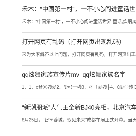
禾木：“中国第一村”，一不小心闯进童话世
禾木：“中国第一村”，一不小心闯进童话世界,童话,炊烟,喀纳
打开网页有乱码（打开网页出现乱码）
来为大家解答以上问题，打开网页有乱码，打开网页出现
qq炫舞家族宣传片mv_qq炫舞家族名字
1、1、οせ⑧殘愛2、愛¤ξ┿殘3、ㄔ〔愛殘├4、ǖ愛◇殘
“新潮朋派”人气王全新BJ40亮相，北京
8月25日，“智享蓉城，驭见未来”成都车展正式开幕。当天上