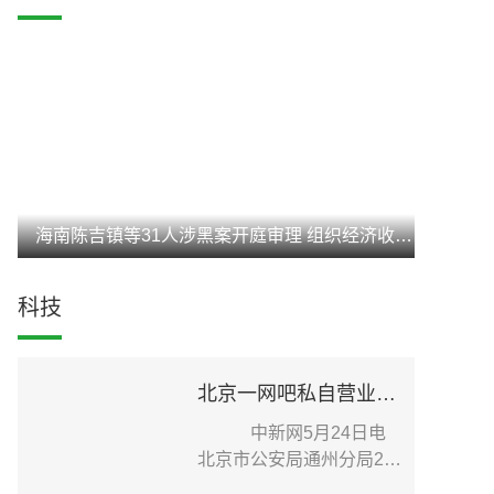
海南陈吉镇等31人涉黑案开庭审理 组织经济收入达3亿元
科技
北京一网吧私自营业致疫情传播扩散 老板被刑事立案调查
中新网5月24日电
北京市公安局通州分局24
日在其官方微信发布针...