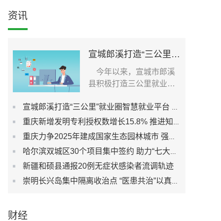
资讯
宣城郎溪打造“三公里”就业圈智慧就业平台 为居民提供就业岗位
今年以来，宣城市郎溪
县积极打造三公里就业圈
智慧就业平台，促进社...
宣城郎溪打造“三公里”就业圈智慧就业平台 为居民提供就业岗位
重庆新增发明专利授权数增长15.8% 推进知识产权强市建设
重庆力争2025年建成国家生态园林城市 强化城市生态宜居性
哈尔滨双城区30个项目集中签约 助力“七大都市”建设
新疆和硕县通报20例无症状感染者流调轨迹
崇明长兴岛集中隔离收治点 “医患共治”以真心换真心
财经