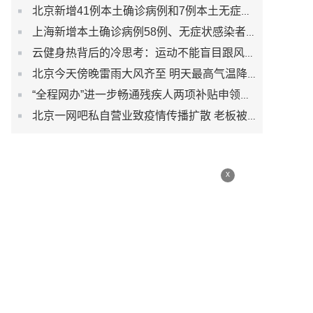
北京新增41例本土确诊病例和7例本土无症状感染者
上海新增本土确诊病例58例、无症状感染者422例
云健身热背后的冷思考：运动不能盲目跟风而是生活习惯
北京今天傍晚雷雨大风齐至 明天最高气温降至30℃以下
“全程网办”进一步畅通残疾人两项补贴申领渠道
北京一网吧私自营业致疫情传播扩散 老板被刑事立案调查
x