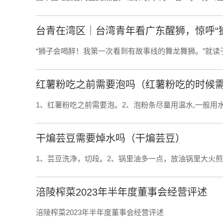
台青在湾区｜台湾青年看广东醒狮，惊呼“
“狮子会喝醉！我第一次看到有故事线的舞龙舞狮。”就读于
红薯粉吃之前需要泡吗（红薯粉吃的时候
1、红薯粉吃之前需要泡。2、泡粉条尽量用温水,一般用水
干煸芸豆需要焯水吗（干煸芸豆）
1、芸豆洗净，切段。2、锅里油多一点，放油锅里大火煎
涪陵榨菜2023年半年度董事会经营评述
涪陵榨菜2023年半年度董事会经营评述