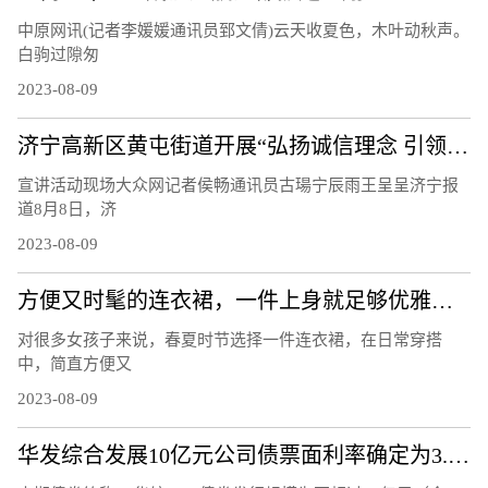
中原网讯(记者李媛媛通讯员郅文倩)云天收夏色，木叶动秋声。
白驹过隙匆
2023-08-09
济宁高新区黄屯街道开展“弘扬诚信理念 引领文明风尚”主题宣讲活动
宣讲活动现场大众网记者侯畅通讯员古瑒宁辰雨王呈呈济宁报
道8月8日，济
2023-08-09
方便又时髦的连衣裙，一件上身就足够优雅，轻松穿出衣品
对很多女孩子来说，春夏时节选择一件连衣裙，在日常穿搭
中，简直方便又
2023-08-09
华发综合发展10亿元公司债票面利率确定为3.37%