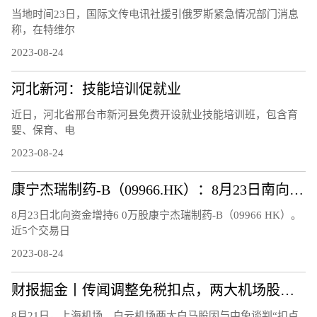
当地时间23日，国际文传电讯社援引俄罗斯紧急情况部门消息
称，在特维尔
2023-08-24
河北新河：技能培训促就业
近日，河北省邢台市新河县免费开设就业技能培训班，包含育
婴、保育、电
2023-08-24
康宁杰瑞制药-B（09966.HK）：8月23日南向资金增持6万股
8月23日北向资金增持6 0万股康宁杰瑞制药-B（09966 HK）。
近5个交易日
2023-08-24
财报掘金丨传闻调整免税扣点，两大机场股连跌3日!首批航空股中报、7月航运数据均报喜，航空板块大周期何时兑现？
8月21日，上海机场、白云机场两大白马股因与中免谈判“扣点