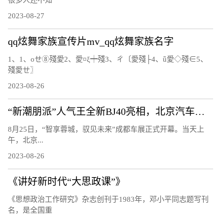
2023-08-27
qq炫舞家族宣传片mv_qq炫舞家族名字
1、1、οせ⑧殘愛2、愛¤ξ┿殘3、ㄔ〔愛殘├4、ǖ愛◇殘∈5、
殘愛ㄝ〗
2023-08-26
“新潮朋派”人气王全新BJ40亮相，北京汽车开启全面焕新的第二篇章
8月25日，“智享蓉城，驭见未来”成都车展正式开幕。当天上
午，北京...
2023-08-26
《讲好新时代“大思政课”》
《思想政治工作研究》杂志创刊于1983年，邓小平同志题写刊
名，是全国重