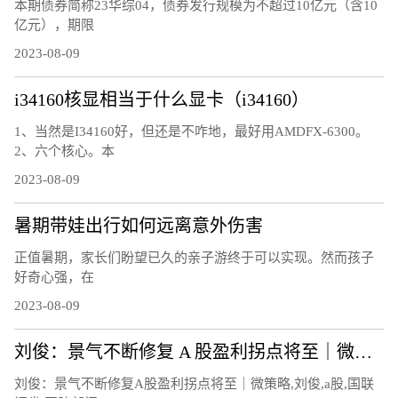
本期债券简称23华综04，债券发行规模为不超过10亿元（含10
亿元），期限
2023-08-09
i34160核显相当于什么显卡（i34160）
1、当然是I34160好，但还是不咋地，最好用AMDFX-6300。
2、六个核心。本
2023-08-09
暑期带娃出行如何远离意外伤害
正值暑期，家长们盼望已久的亲子游终于可以实现。然而孩子
好奇心强，在
2023-08-09
刘俊：景气不断修复 A 股盈利拐点将至｜微策略
刘俊：景气不断修复A股盈利拐点将至｜微策略,刘俊,a股,国联