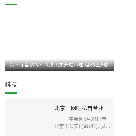
海南陈吉镇等31人涉黑案开庭审理 组织经济收入达3亿元
科技
北京一网吧私自营业致疫情传播扩散 老板被刑事立案调查
中新网5月24日电
北京市公安局通州分局24
日在其官方微信发布针...