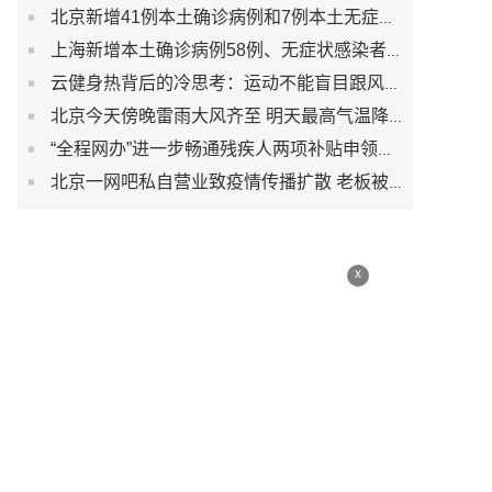
北京新增41例本土确诊病例和7例本土无症状感染者
上海新增本土确诊病例58例、无症状感染者422例
云健身热背后的冷思考：运动不能盲目跟风而是生活习惯
北京今天傍晚雷雨大风齐至 明天最高气温降至30℃以下
“全程网办”进一步畅通残疾人两项补贴申领渠道
北京一网吧私自营业致疫情传播扩散 老板被刑事立案调查
x