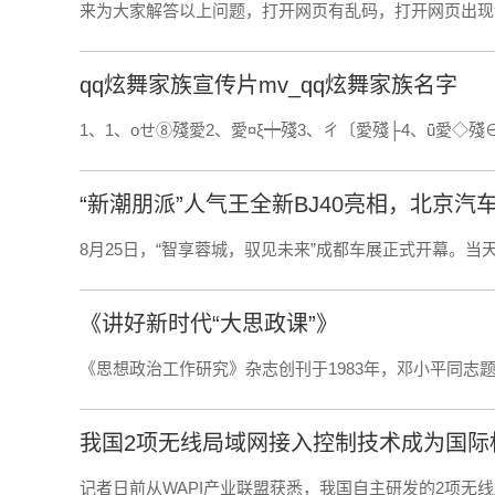
来为大家解答以上问题，打开网页有乱码，打开网页出现
qq炫舞家族宣传片mv_qq炫舞家族名字
1、1、οせ⑧殘愛2、愛¤ξ┿殘3、ㄔ〔愛殘├4、ǖ愛◇殘
“新潮朋派”人气王全新BJ40亮相，北京
8月25日，“智享蓉城，驭见未来”成都车展正式开幕。当天上
《讲好新时代“大思政课”》
《思想政治工作研究》杂志创刊于1983年，邓小平同志
我国2项无线局域网接入控制技术成为国际
记者日前从WAPI产业联盟获悉，我国自主研发的2项无