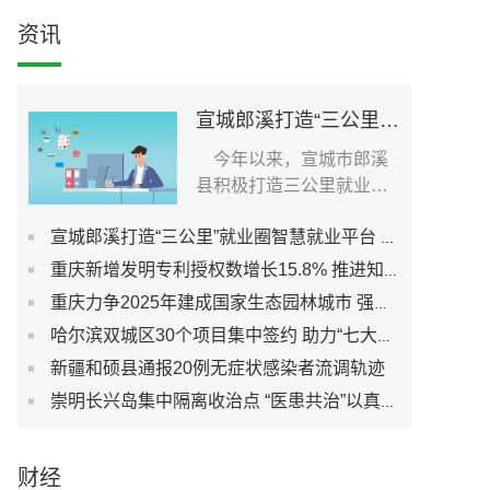
资讯
宣城郎溪打造“三公里”就业圈智慧就业平台 为居民提供就业岗位
今年以来，宣城市郎溪
县积极打造三公里就业圈
智慧就业平台，促进社...
宣城郎溪打造“三公里”就业圈智慧就业平台 为居民提供就业岗位
重庆新增发明专利授权数增长15.8% 推进知识产权强市建设
重庆力争2025年建成国家生态园林城市 强化城市生态宜居性
哈尔滨双城区30个项目集中签约 助力“七大都市”建设
新疆和硕县通报20例无症状感染者流调轨迹
崇明长兴岛集中隔离收治点 “医患共治”以真心换真心
财经