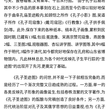
弓矢、披卷轴者,又有乘车、十哲从行图。”由于孔子后裔将
其中不少作品的原本摹刻在石上,因而至今仍得以较好地保
存于曲阜孔庙圣迹殿内,如顾恺之所作《孔子小影》图,吴道
子所作《孔子司寇像》(戴司寇冠)《行教像》(孔子拱手佩
剑)等。此外,保存下来的各种纸本、绢本孔子画像,累积到民
国时期,已藏有13幅,包括:冕旒像、宋高宗赞司寇像、燕居像
2幅、三圣图2幅,观攲器图、杏坛讲学图、讲学图等,其中9幅
作于明代,3幅作于清代,如今都完好地保存在孔府和山东省博
物馆内。凡此林林总总,为各个时代反映孔子生平行踪的“圣
迹图”的出现开了先河,更奠定了基础。
《孔子圣迹图》的问世,并不是一下子就相当完备的,而
是经历了一个渐次完整又日趋成熟的过程。一方面,单一的
各类反映孔子形象的画像诞生,包括卷帙浩繁的文字著作,为
《孔子圣迹图》的酝酿与完稿创造了良好条件；另一方面,
历代统治阶层对孔子及其儒学思想的日益重视,也为《孔子