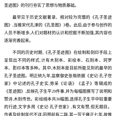
圣迹图》的刊行夯实了思想与物质基础。
最早见于历史文献著录、相对较为完整的《孔子圣迹
图》,当推宋代孔津的《孔圣图》3卷。此后,由于参与创作的
人员不断增多,人们对题材的认识和挖掘不断加强,其内容也
逐渐完善起来。
不同的历史时期,《孔子圣迹图》在绘制和刻印手段上
呈现出不同的样式,计有木刻本、彩绘本、石刻本、珂罗
本、影印本等多种。其中,木刻本是目前所能见到的最早的
孔子圣迹图。明正统九年,监察御史张楷依据《史记·孔子世
家》中记述的孔子史实,旁采《论语》《孟子》等辑成的
《圣迹图》,反映孔子生平29件事,并为每幅图撰写了说明和
赞诗,木刻传世。彩绘绢本共36幅图,选择孔子生平中较重要
的行迹,文字多用《史记·孔子世家》,有文有赞,但无题目。
作者及绘制年代不详,因图前有二跋,其一写于雍正七年,故推