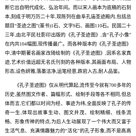
断它出自明代成化、弘治年间。而以宋人画本为底稿的石刻
本,刻成于明万历二十年,现陈列在曲阜孔庙圣迹殿内,包括总
题目“圣迹之图”(篆书)1石、文字9石、画图110石。民国二十
三年,由北平民社影印出版的《孔子圣迹图》,含“孔子小像”
在内共104幅图,现传播最广。而各种版本的《孔子圣迹图》
中,清中期著名画家改琦绘制的《孔子圣迹图》,因系名家真
迹,艺术价值远超无名氏刊刻的各种版本,其画面布局、人物
形态,设色妍雅,落墨洁净,运笔经意,跌宕入古,耐人品鉴。
《孔子圣迹图》仅从明代算起,流传至今就有700多年的
历史,虽然图文作者、篇幅形式、绘制手段等各不相同,但总
体而言,它们都以时间为经、事迹为纬,全面反映了孔子的传
奇一生,体现出故事生动、图文并茂、绘制精细、线条流
畅、形象传神的特点,为后人生动展现了一个伟大而又富于
生活气息、充满情趣魅力的“活化”的孔子形象,而不是高高