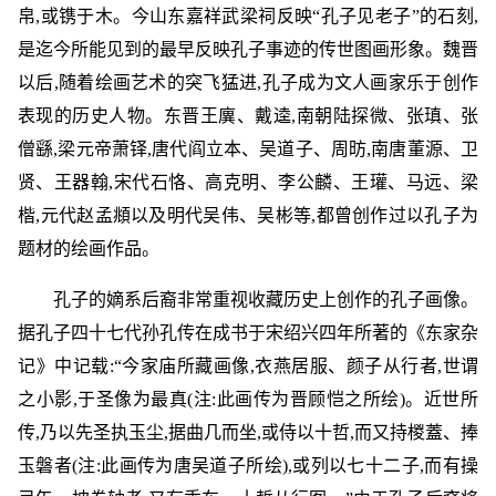
帛,或镌于木。今山东嘉祥武梁祠反映“孔子见老子”的石刻,
是迄今所能见到的最早反映孔子事迹的传世图画形象。魏晋
以后,随着绘画艺术的突飞猛进,孔子成为文人画家乐于创作
表现的历史人物。东晋王廙、戴逵,南朝陆探微、张瑱、张
僧繇,梁元帝萧铎,唐代阎立本、吴道子、周昉,南唐董源、卫
贤、王器翰,宋代石恪、高克明、李公麟、王瓘、马远、梁
楷,元代赵孟頫以及明代吴伟、吴彬等,都曾创作过以孔子为
题材的绘画作品。
孔子的嫡系后裔非常重视收藏历史上创作的孔子画像。
据孔子四十七代孙孔传在成书于宋绍兴四年所著的《东家杂
记》中记载:“今家庙所藏画像,衣燕居服、颜子从行者,世谓
之小影,于圣像为最真(注:此画传为晋顾恺之所绘)。近世所
传,乃以先圣执玉尘,据曲几而坐,或侍以十哲,而又持椶蓋、捧
玉磐者(注:此画传为唐吴道子所绘),或列以七十二子,而有操