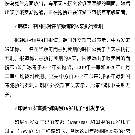
快乌克兰方面放出，乌军无人艇突袭俄军军舰的画面。随后
出现了俄罗斯拖船，正在拖拽正在逐渐下沉俄军军舰画面。
⭐
韩媒：中国已对在华贩毒的A某执行死刑
据韩联社8月4日报道，韩国外交部官员表示，中方发来
通知称，一名在华贩毒而被判死刑的韩国公民于当天被执行
死刑。报道称，被执行死刑的A某，因涉嫌出于贩卖目的而
携带5公斤冰毒于2014年被拘留，2019年一审和2020年11月
二审中均被判死刑。这是中方自2014年以来时隔9年对韩国
毒犯执行死刑。韩国外交部官员表示，此事与韩中关系无
关。
⭐
印尼41岁富婆“嫁闺蜜16岁儿子”引发争议
印尼41岁女子玛丽安娜（Mariana）和闰蜜的16岁儿子
凯文（Kevin）近日红遍印尼，皆因这对年龄相隔25载的“恋