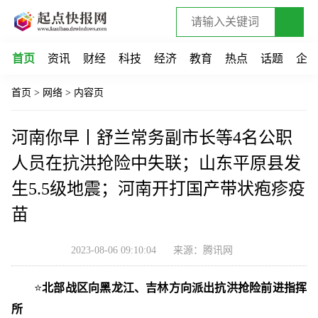
首页
资讯
财经
科技
经济
教育
热点
话题
企
首页
>
网络
>
内容页
河南你早丨舒兰常务副市长等4名公职
人员在抗洪抢险中失联；山东平原县发
生5.5级地震；河南开打国产带状疱疹疫
苗
2023-08-06 09:10:04
来源：腾讯网
⭐
北部战区向黑龙江、吉林方向派出抗洪抢险前进指挥
所