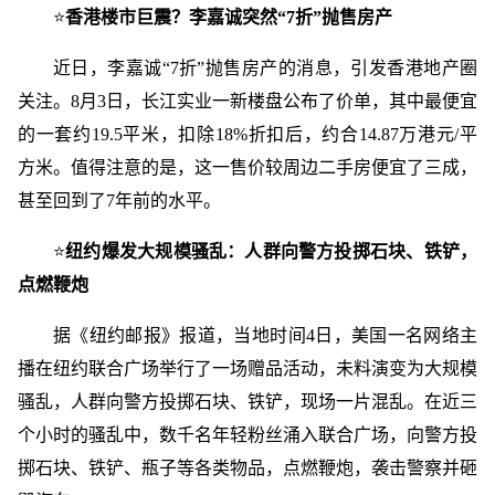
⭐
香港楼市巨震？李嘉诚突然“7折”抛售房产
近日，李嘉诚“7折”抛售房产的消息，引发香港地产圈
关注。8月3日，长江实业一新楼盘公布了价单，其中最便宜
的一套约19.5平米，扣除18%折扣后，约合14.87万港元/平
方米。值得注意的是，这一售价较周边二手房便宜了三成，
甚至回到了7年前的水平。
⭐
纽约爆发大规模骚乱：人群向警方投掷石块、铁铲，
点燃鞭炮
据《纽约邮报》报道，当地时间4日，美国一名网络主
播在纽约联合广场举行了一场赠品活动，未料演变为大规模
骚乱，人群向警方投掷石块、铁铲，现场一片混乱。在近三
个小时的骚乱中，数千名年轻粉丝涌入联合广场，向警方投
掷石块、铁铲、瓶子等各类物品，点燃鞭炮，袭击警察并砸