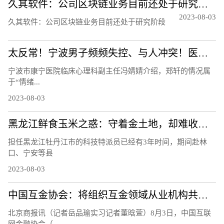
久其软件：公司区块链业务目前还处于研究阶段
2023-08-03
久其软件：公司区块链业务目前还处于研究阶段
太反常！宁波男子频频失控、与人冲突！医生：须重视！都是因为……
宁波市康宁医院临床心理科副主任冯婧婧介绍，郑轩的情况属
于“情绪...
2023-08-03
黑龙江鲜食玉米之惑：守着金土地，却难收获金豆豆？听听基层声音
担任黑龙江牡丹江市的科技特派员已经有3年时间，期间赴林
口、宁安等县
2023-08-03
中国互金协会：将组织互金领域从业机构共同应对黑灰产侵害
北京商报讯（记者岳品瑜实习记者董晗萱）8月3日，中国互联
网金融协会（