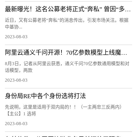
最新曝光！这名公募老将正式“奔私” 曾因“多面手”受关注：同时管理指数、量化、主动基金
近日，又有公募老将“奔私”的消息传出，引发市场关注。根据
中基协...
2023-08-03
阿里云通义千问开源！70亿参数模型上线魔搭社区，免费可商用
8月3日，记者从阿里云获悉，通义千问70亿参数通用模型和对
话模型，两款
2023-08-03
身份局RE中各个身份选将打法
先说明，这里是适用于双内局的！！（一主两忠三反两内）
【主公】1 选将
2023-08-03