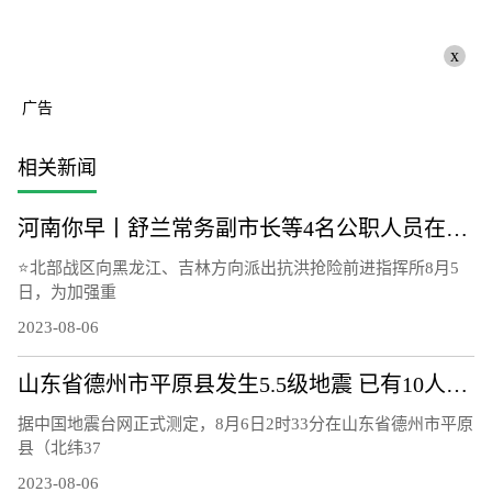
x
广告
相关新闻
河南你早丨舒兰常务副市长等4名公职人员在抗洪抢险中失联；山东平原县发生5.5级地震；河南开打国产带状疱疹疫苗
⭐北部战区向黑龙江、吉林方向派出抗洪抢险前进指挥所8月5
日，为加强重
2023-08-06
山东省德州市平原县发生5.5级地震 已有10人受轻微伤
据中国地震台网正式测定，8月6日2时33分在山东省德州市平原
县（北纬37
2023-08-06