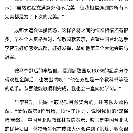
示：“虽然过程充满意外和不完美，但我相信遇到的所有不
完美都是为了下次的完美。”
成都大运会体操赛场，这样名将之间的惺惺相惜还有很
多。早在个人资格赛时，邹敬园就表示，希望中国台北选手
李智凯好好感受成都，好好发挥，拿到他第三个大运会鞍马
冠军。
鞍马夺冠后的李智凯，看到邹敬园以16.066的超高分夺
得双杠金牌后，也发出感叹：“他在双杠是一个教科书等级
的选手。恭喜他能够顺利完成，我也会一直向他学习。”
与李智凯一同站上鞍马项目领奖台的，还有队友萧佑
然。“萧佑然第8位出场，顶住了压力，说明我们的‘双保
险’奏效。”中国台北队教练林育信表示，鞍马是中国台北队
的优势项目，体操新生代在成都大运会得到了锻炼，收获很