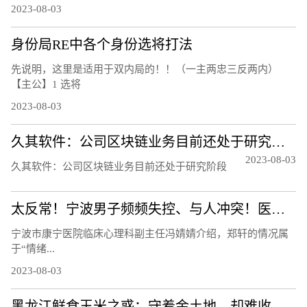
2023-08-03
身份局RE中各个身份选将打法
先说明，这里是适用于双内局的！！（一主两忠三反两内）
【主公】1 选将
2023-08-03
久其软件：公司区块链业务目前还处于研究阶段
2023-08-03
久其软件：公司区块链业务目前还处于研究阶段
太反常！宁波男子频频失控、与人冲突！医生：须重视！都是因为……
宁波市康宁医院临床心理科副主任冯婧婧介绍，郑轩的情况属
于“情绪...
2023-08-03
黑龙江鲜食玉米之惑：守着金土地，却难收获金豆豆？听听基层声音