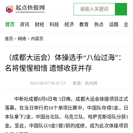
首页
资讯
财经
科技
经济
教育
热点
话题
企
首页
>
网络
>
内容页
（成都大运会）体操选手“八仙过海”：
名将惺惺相惜 遗憾收获并存
2023-08-07 04:47:23
来源：杭州网
中新社成都8月6日电 5日晚，成都大运会体操项目正式
落幕。在当日举行的10个单项比赛中，中国队夺得5金，日
本队拿下2金，中国台北队、乌克兰队、哈萨克斯坦队分获1
金。至此，中国队以9金5银1铜的成绩，成为此次体操项目