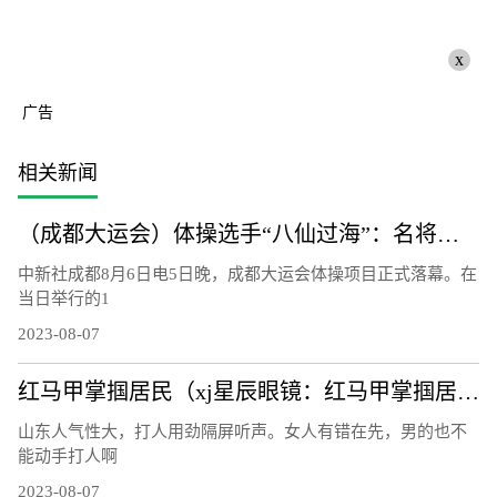
x
广告
相关新闻
（成都大运会）体操选手“八仙过海”：名将惺惺相惜 遗憾收获并存
中新社成都8月6日电5日晚，成都大运会体操项目正式落幕。在
当日举行的1
2023-08-07
红马甲掌掴居民（xj星辰眼镜：红马甲掌掴居民）
山东人气性大，打人用劲隔屏听声。女人有错在先，男的也不
能动手打人啊
2023-08-07