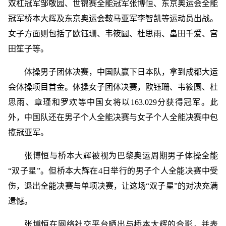
双杠冠军邹敬园、世锦赛全能冠军张博恒、东京奥运会全能
冠军桥本大辉及东京奥运会鞍马亚军李智凯等运动员出战。
女子方面则包括了欧钰珊、韦筱圆、杜思雨、畠田千爱、宫
田笙子等。
体操男子团体决赛，中国队赢下日本队，拿到成都大运
会体操项目首金。体操女子团体决赛，欧钰珊、韦筱圆、杜
思雨、章瑾和罗欢等中国女将以163.029分获得冠军。此
外，中国队还在男子个人全能决赛与女子个人全能决赛中包
揽冠亚军。
张博恒与桥本大辉被视为巴黎奥运周期男子体操全能
“双子星”。但桥本大辉在4日举行的男子个人全能决赛中受
伤，退出全能决赛与单项决赛，让这场“双子星”的对决充满
遗憾。
张博恒在网络社交平台晒出与桥本大辉的合影，并表