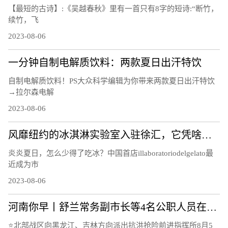
【最短的古诗】:《吴越春秋》里有一首只有8字的短诗:“断竹，
续竹，飞
2023-08-06
一分钟自制电解质饮料：两款夏日出汗特饮
自制电解质饮料！PS大众科学编辑为你带来两款夏日出汗特饮
→拉尔森电解
2023-08-06
风靡纽约的冰淇淋实验室入驻徐汇，它凭啥俘获“中国胃”？
炎炎夏日，怎么少得了吃冰？中国首店illaboratoriodelgelato最
近成为市
2023-08-06
河南你早丨舒兰常务副市长等4名公职人员在抗洪抢险中失联；山东平原县发生5.5级地震；河南开打国产带状疱疹疫苗
⭐北部战区向黑龙江、吉林方向派出抗洪抢险前进指挥所8月5