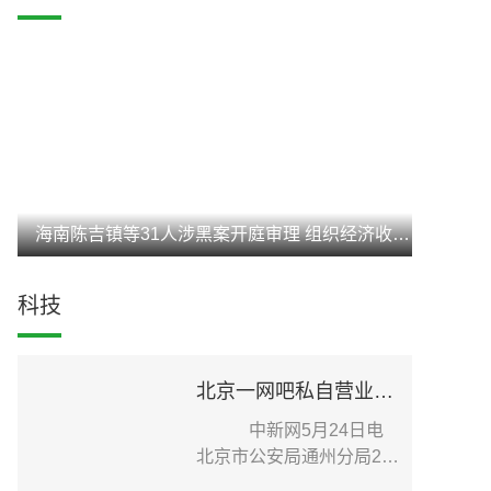
海南陈吉镇等31人涉黑案开庭审理 组织经济收入达3亿元
科技
北京一网吧私自营业致疫情传播扩散 老板被刑事立案调查
中新网5月24日电
北京市公安局通州分局24
日在其官方微信发布针...