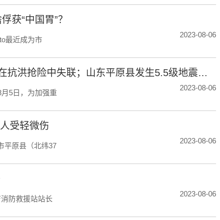
俘获“中国胃”？
2023-08-06
lato最近成为市
河南你早丨舒兰常务副市长等4名公职人员在抗洪抢险中失联；山东平原县发生5.5级地震；河南开打国产带状疱疹疫苗
2023-08-06
8月5日，为加强重
0人受轻微伤
2023-08-06
市平原县（北纬37
睡
2023-08-06
店消防救援站站长