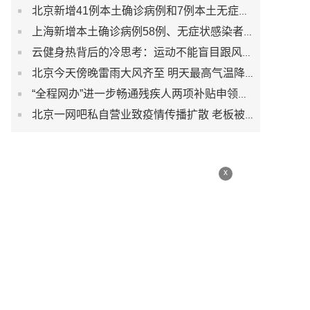
北京新增41例本土确诊病例和7例本土无症状感染者
上海新增本土确诊病例58例、无症状感染者422例
云健身热背后的冷思考：运动不能盲目跟风而是生活习惯
北京今天傍晚雷雨大风齐至 明天最高气温降至30℃以下
“全程网办”进一步畅通残疾人两项补贴申领渠道
北京一网吧私自营业致疫情传播扩散 老板被刑事立案调查
x