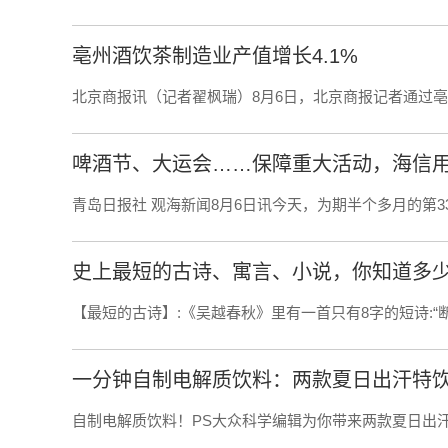
亳州酒饮茶制造业产值增长4.1%
北京商报讯（记者翟枫瑞）8月6日，北京商报记者通过
啤酒节、大运会……保障重大活动，海信
青岛日报社 观海新闻8月6日讯今天，为期半个多月的第3
史上最短的古诗、寓言、小说，你知道多
【最短的古诗】:《吴越春秋》里有一首只有8字的短诗:“
一分钟自制电解质饮料：两款夏日出汗特
自制电解质饮料！PS大众科学编辑为你带来两款夏日出