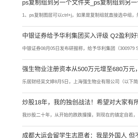
ps复制组到另一个文件夹_ps复制组到另
1、ps复制图层可以ctrl+j，如果是复制组就直接选中组，然后
中银证券给予华利集团买入评级 Q2盈利好
中银证券08月05日发布研报称，给予华利集团（300979 S
强生物业注册资本从500万元增至680万元
乐居财经吴文婷8月5日，上海强生物业有限公司（以下简称“
炒股18年，我的独创战法！希望对大家有
我炒股二十年，从开始的跌跌撞撞，到现在的镇定自若，
成都大运会留学生志愿者：我是外国人 但