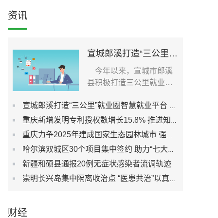
资讯
宣城郎溪打造“三公里”就业圈智慧就业平台 为居民提供就业岗位
今年以来，宣城市郎溪
县积极打造三公里就业圈
智慧就业平台，促进社...
宣城郎溪打造“三公里”就业圈智慧就业平台 为居民提供就业岗位
重庆新增发明专利授权数增长15.8% 推进知识产权强市建设
重庆力争2025年建成国家生态园林城市 强化城市生态宜居性
哈尔滨双城区30个项目集中签约 助力“七大都市”建设
新疆和硕县通报20例无症状感染者流调轨迹
崇明长兴岛集中隔离收治点 “医患共治”以真心换真心
财经