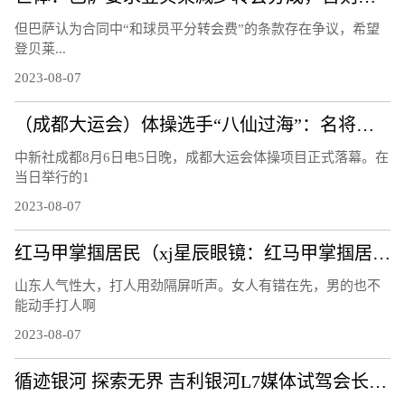
但巴萨认为合同中“和球员平分转会费”的条款存在争议，希望
登贝莱...
2023-08-07
（成都大运会）体操选手“八仙过海”：名将惺惺相惜 遗憾收获并存
中新社成都8月6日电5日晚，成都大运会体操项目正式落幕。在
当日举行的1
2023-08-07
红马甲掌掴居民（xj星辰眼镜：红马甲掌掴居民）
山东人气性大，打人用劲隔屏听声。女人有错在先，男的也不
能动手打人啊
2023-08-07
循迹银河 探索无界 吉利银河L7媒体试驾会长春站圆满结束！