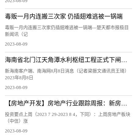
2023-08-09
毒贩一月内连搬三次家 仍插翅难逃被一锅端
毒贩一月内连搬三次家仍插翅难逃被一锅端---楚天都市报极目
新闻讯（记
2023-08-09
海南省北门江天角潭水利枢纽工程正式下闸蓄水
新海南客户端、南海网8月8日消息（记者梁振文通讯员王琦）
2023年8月8日
2023-08-09
【房地产开发】房地产行业跟踪周报：新房二手房销售持续下行，南京郑州等地发布楼市新政
投资要点上周（2023 7 29-2023 8 4，下同）：上周房地产板块
（中信）涨
2023-08-09