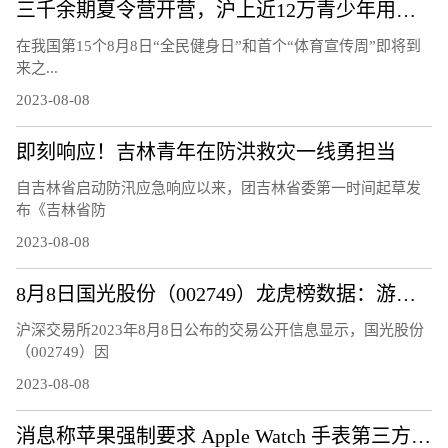
三千余期夏令营开营，沪上近12万青少年用运动欢度暑假
在我国第15个8月8日“全民健身日”和首个“体育宣传周”即将到
来之...
2023-08-08
即刻响应！吉林青年在防洪救灾一线勇担当
自吉林省启动防汛应急响应以来，团吉林省委第一时间起草发
布《吉林省防
2023-08-08
8月8日国光股份（002749）龙虎榜数据：游资量化打板上榜
沪深交易所2023年8月8日公布的交易公开信息显示，国光股份
（002749）因
2023-08-08
消息称苹果强制要求 Apple Watch 手表第三方充电器换用官方快充模块