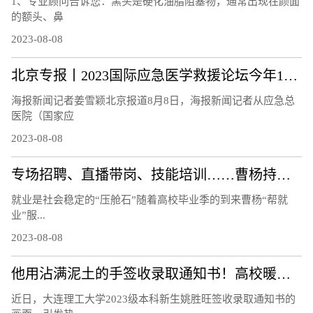
1、专业顾问告诉您：黑头是硬化油脂阻塞物，通常出现在颜面
的额头、鼻
2023-08-08
北京专报丨2023国际应急医学救援论坛今年10月举办
海报新闻记者姜雪颖北京报道8月8日，海报新闻记者从应急总
医院（国家应
2023-08-08
专场招聘、直播带岗、技能培训……曹杨持续打造“15分钟就业服务示范圈”！
就业是社会稳定的“压舱石”随着高校毕业季的到来曹杨“帮就
业”服...
2023-08-08
他用沾满泥土的手签收录取通知书！高校暖心回应
近日，大连理工大学2023级本科新生姚胜旺签收录取通知书的