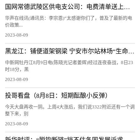
国网常德武陵区供电支公司：电费清单送上门 让客户用上“明白电”
华声在线讯(通讯员：李宗恩)“太感谢你们了，普及了最新的电
价政策...
2023-08-09
黑龙江：铺便道架钢梁 宁安市尔站林场“生命通道”打通
中新网牡丹江8月9日电(陈晓光记者姜辉)经过连夜奋战，8日23
时18分，黑
2023-08-09
投哥看盘（8月8日：短期酝酿小反弹）
今天大盘再收一阴。上周4大涨后，我们说3322附近还有一个调
整下来，别
2023-08-09
新华时评：“脱钩断链”挡不住各国发展诉求