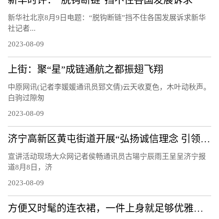
新华社北京8月9日电题：“脱钩断链”挡不住各国发展诉求新华
社记者...
2023-08-09
上街：聚“星”成链通航之都振翅飞翔
中原网讯(记者李媛媛通讯员郅文倩)云天收夏色，木叶动秋声。
白驹过隙匆
2023-08-09
济宁高新区黄屯街道开展“弘扬诚信理念 引领文明风尚”主题宣讲活动
宣讲活动现场大众网记者侯畅通讯员古瑒宁辰雨王呈呈济宁报
道8月8日，济
2023-08-09
方便又时髦的连衣裙，一件上身就足够优雅，轻松穿出衣品