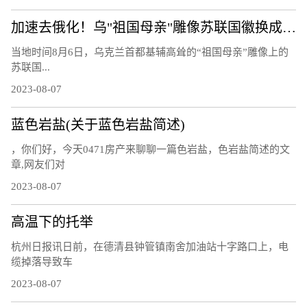
加速去俄化！乌"祖国母亲"雕像苏联国徽换成三叉戟
当地时间8月6日，乌克兰首都基辅高耸的“祖国母亲”雕像上的
苏联国...
2023-08-07
蓝色岩盐(关于蓝色岩盐简述)
，你们好，今天0471房产来聊聊一篇色岩盐，色岩盐简述的文
章,网友们对
2023-08-07
高温下的托举
杭州日报讯日前，在德清县钟管镇南舍加油站十字路口上，电
缆掉落导致车
2023-08-07