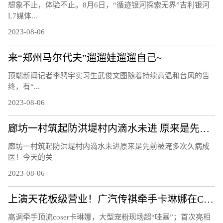
想象不止，体验不止。8月6日，“循迹银河探索无界”吉利银河
L7媒体...
2023-08-06
来“郑州马尔代夫”遛遛娃遛遛自己~
顶端新闻记者李骋宇实习生武俊文图随着持续高温和台风的告
终，有“...
2023-08-06
廊坊一村筑起防洪堤村内滴水未进 原来是先前被淹多次久病成医！
廊坊一村筑起防洪堤村内滴水未进原来是先前被淹多次久病成
医！今天的关
2023-08-06
上演天花板级营业！广汽传祺牵手卡琳娜在ChinaJoy鲨疯了！
高调牵手顶流coser卡琳娜，大型宠粉现场超“哇塞”；首次亮相