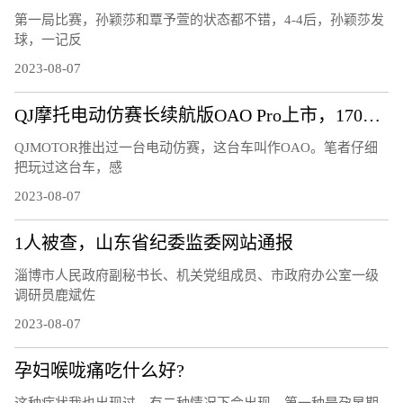
第一局比赛，孙颖莎和覃予萱的状态都不错，4-4后，孙颖莎发
球，一记反
2023-08-07
QJ摩托电动仿赛长续航版OAO Pro上市，170公里的续航够用吗？
QJMOTOR推出过一台电动仿赛，这台车叫作OAO。笔者仔细
把玩过这台车，感
2023-08-07
1人被查，山东省纪委监委网站通报
淄博市人民政府副秘书长、机关党组成员、市政府办公室一级
调研员鹿斌佐
2023-08-07
孕妇喉咙痛吃什么好?
这种症状我也出现过，有二种情况下会出现。第一种是孕早期