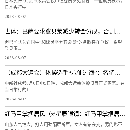
日本央行7月货币政策会议审议委员意见摘要：一位成员表示，
日本央行需
2023-08-07
世体：巴萨要求登贝莱减少转会分成，否则能将他“扣留”至21日
但巴萨认为合同中“和球员平分转会费”的条款存在争议，希望
登贝莱...
2023-08-07
（成都大运会）体操选手“八仙过海”：名将惺惺相惜 遗憾收获并存
中新社成都8月6日电5日晚，成都大运会体操项目正式落幕。在
当日举行的1
2023-08-07
红马甲掌掴居民（xj星辰眼镜：红马甲掌掴居民）
山东人气性大，打人用劲隔屏听声。女人有错在先，男的也不