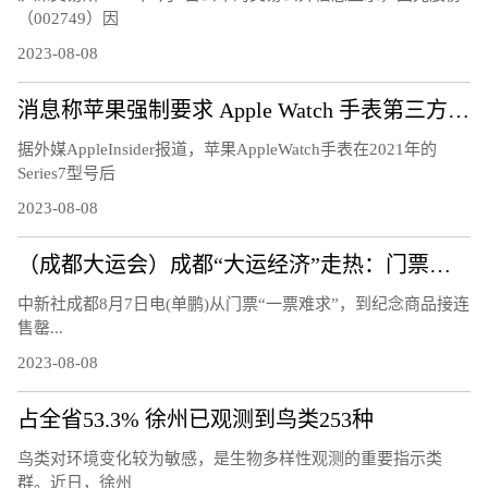
（002749）因
2023-08-08
消息称苹果强制要求 Apple Watch 手表第三方充电器换用官方快充模块
据外媒AppleInsider报道，苹果AppleWatch手表在2021年的
Series7型号后
2023-08-08
（成都大运会）成都“大运经济”走热：门票周边热销 “溢出效应”显著
中新社成都8月7日电(单鹏)从门票“一票难求”，到纪念商品接连
售罄...
2023-08-08
占全省53.3% 徐州已观测到鸟类253种
鸟类对环境变化较为敏感，是生物多样性观测的重要指示类
群。近日，徐州