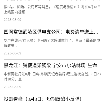
据B站、优酷、爱奇艺等消息，《速度与激情10》将在8月18日
上线国内视频
2023-08-09
国网常德武陵区供电支公司：电费清单送上门 让客户用上“明白电”
华声在线讯(通讯员：李宗恩)“太感谢你们了，普及了最新的电
价政策...
2023-08-09
黑龙江：铺便道架钢梁 宁安市尔站林场“生命通道”打通
中新网牡丹江8月9日电(陈晓光记者姜辉)经过连夜奋战，8日23
时18分，黑
2023-08-09
投哥看盘（8月8日：短期酝酿小反弹）