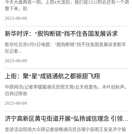
今天大盘再收一阴。上周4大涨后，我们说3322附近还有一个调
整下来，别
2023-08-09
新华时评：“脱钩断链”挡不住各国发展诉求
新华社北京8月9日电题：“脱钩断链”挡不住各国发展诉求新华
社记者...
2023-08-09
上街：聚“星”成链通航之都振翅飞翔
中原网讯(记者李媛媛通讯员郅文倩)云天收夏色，木叶动秋声。
白驹过隙匆
2023-08-09
济宁高新区黄屯街道开展“弘扬诚信理念 引领文明风尚”主题宣讲活动
宣讲活动现场大众网记者侯畅通讯员古瑒宁辰雨王呈呈济宁报