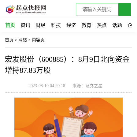
首页
资讯
财经
科技
经济
教育
热点
话题
企
首页
>
网络
>
内容页
宏发股份（600885）：8月9日北向资金
增持87.83万股
2023-08-10 04:20:18
来源：证券之星