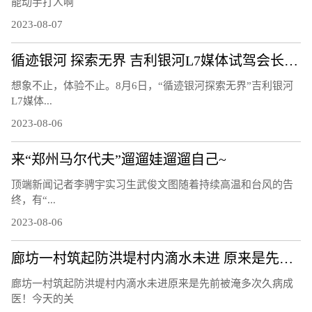
能动手打人啊
2023-08-07
循迹银河 探索无界 吉利银河L7媒体试驾会长春站圆满结束！
想象不止，体验不止。8月6日，“循迹银河探索无界”吉利银河
L7媒体...
2023-08-06
来“郑州马尔代夫”遛遛娃遛遛自己~
顶端新闻记者李骋宇实习生武俊文图随着持续高温和台风的告
终，有“...
2023-08-06
廊坊一村筑起防洪堤村内滴水未进 原来是先前被淹多次久病成医！
廊坊一村筑起防洪堤村内滴水未进原来是先前被淹多次久病成
医！今天的关