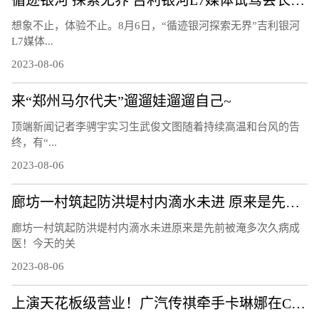
循迹银河 探索无界 吉利银河L7媒体试驾会长春站圆满结束！
想象不止，体验不止。8月6日，“循迹银河探索无界”吉利银河
L7媒体...
2023-08-06
来“郑州马尔代夫”遛遛娃遛遛自己~
顶端新闻记者李骋宇实习生武俊文图随着持续高温和台风的告
终，有“...
2023-08-06
廊坊一村筑起防洪堤村内滴水未进 原来是先前被淹多次久病成医！
廊坊一村筑起防洪堤村内滴水未进原来是先前被淹多次久病成
医！今天的关
2023-08-06
上演天花板级营业！广汽传祺牵手卡琳娜在ChinaJoy鲨疯了！