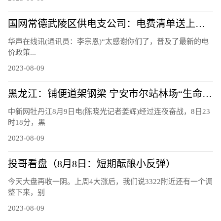
国网常德武陵区供电支公司：电费清单送上门 让客户用上“明白电”
华声在线讯(通讯员：李宗恩)“太感谢你们了，普及了最新的电
价政策...
2023-08-09
黑龙江：铺便道架钢梁 宁安市尔站林场“生命通道”打通
中新网牡丹江8月9日电(陈晓光记者姜辉)经过连夜奋战，8日23
时18分，黑
2023-08-09
投哥看盘（8月8日：短期酝酿小反弹）
今天大盘再收一阴。上周4大涨后，我们说3322附近还有一个调
整下来，别
2023-08-09