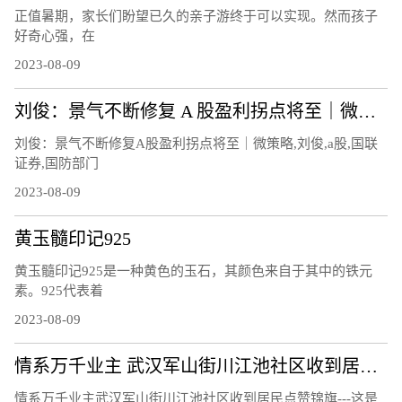
正值暑期，家长们盼望已久的亲子游终于可以实现。然而孩子
好奇心强，在
2023-08-09
刘俊：景气不断修复 A 股盈利拐点将至｜微策略
刘俊：景气不断修复A股盈利拐点将至｜微策略,刘俊,a股,国联
证券,国防部门
2023-08-09
黄玉髓印记925
黄玉髓印记925是一种黄色的玉石，其颜色来自于其中的铁元
素。925代表着
2023-08-09
情系万千业主 武汉军山街川江池社区收到居民点赞锦旗
情系万千业主武汉军山街川江池社区收到居民点赞锦旗---这是