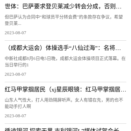
世体：巴萨要求登贝莱减少转会分成，否则能将他“扣留”至21日
但巴萨认为合同中“和球员平分转会费”的条款存在争议，希望
登贝莱...
2023-08-07
（成都大运会）体操选手“八仙过海”：名将惺惺相惜 遗憾收获并存
中新社成都8月6日电5日晚，成都大运会体操项目正式落幕。在
当日举行的1
2023-08-07
红马甲掌掴居民（xj星辰眼镜：红马甲掌掴居民）
山东人气性大，打人用劲隔屏听声。女人有错在先，男的也不
能动手打人啊
2023-08-07