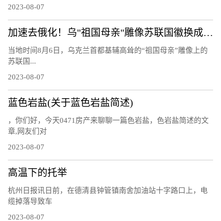
2023-08-07
加速去俄化！乌"祖国母亲"雕像苏联国徽换成三叉戟
当地时间8月6日，乌克兰首都基辅高耸的“祖国母亲”雕像上的
苏联国...
2023-08-07
蓝色岩盐(关于蓝色岩盐简述)
，你们好，今天0471房产来聊聊一篇色岩盐，色岩盐简述的文
章,网友们对
2023-08-07
高温下的托举
杭州日报讯日前，在德清县钟管镇南舍加油站十字路口上，电
缆掉落导致车
2023-08-07