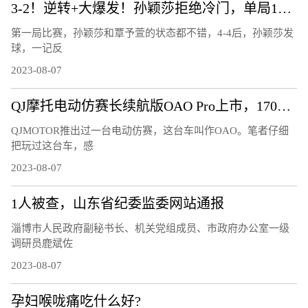
3-2！逆转+大爆发！孙颖莎拒绝冷门，单局11-3，霸气怒吼庆祝
第一局比赛，孙颖莎和覃予萱的状态都不错，4-4后，孙颖莎发
球，一记反
2023-08-07
QJ摩托电动仿赛长续航版OAO Pro上市，170公里的续航够用吗？
QJMOTOR推出过一台电动仿赛，这台车叫作OAO。笔者仔细
把玩过这台车，感
2023-08-07
1人被查，山东省纪委监委网站通报
淄博市人民政府副秘书长、机关党组成员、市政府办公室一级
调研员鹿斌佐
2023-08-07
孕妇喉咙痛吃什么好?