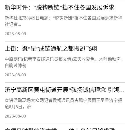
新华时评：“脱钩断链”挡不住各国发展诉求
新华社北京8月9日电题：“脱钩断链”挡不住各国发展诉求新华
社记者...
2023-08-09
上街：聚“星”成链通航之都振翅飞翔
中原网讯(记者李媛媛通讯员郅文倩)云天收夏色，木叶动秋声。
白驹过隙匆
2023-08-09
济宁高新区黄屯街道开展“弘扬诚信理念 引领文明风尚”主题宣讲活动
宣讲活动现场大众网记者侯畅通讯员古瑒宁辰雨王呈呈济宁报
道8月8日，济
2023-08-09