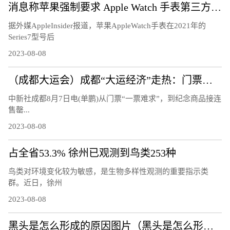
消息称苹果强制要求 Apple Watch 手表第三方充电器换用官方快充模块
据外媒AppleInsider报道，苹果AppleWatch手表在2021年的
Series7型号后
2023-08-08
（成都大运会）成都“大运经济”走热：门票周边热销 “溢出效应”显著
中新社成都8月7日电(单鹏)从门票“一票难求”，到纪念商品接连
售罄...
2023-08-08
占全省53.3% 徐州已观测到鸟类253种
鸟类对环境变化较为敏感，是生物多样性观测的重要指示类
群。近日，徐州
2023-08-08
黑头是怎么形成的原因图片（黑头是怎么形成的）