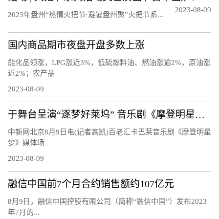
2023-08-09
20‍‍‍‍‍‍‍‍‍23年盘州“热情火把节·避暑盘州聚”火把节系...
国内商品期市夜盘开盘多数上涨
能化品领涨，LPG涨近3%，低硫燃料油、燃油涨逾2%，原油涨
近2%；农产品
2023-08-09
于舞台呈演“逐梦好莱坞” 音乐剧《摩登明星梦》将正式启幕
中新网北京8月9日电(记者高凯)百老汇卡巴莱音乐剧《摩登明星
梦》媒体场
2023-08-09
融信中国前7个月合约销售额约107亿元
8月9日，融信中国控股有限公司（简称“融信中国”）发布2023
年7月的...