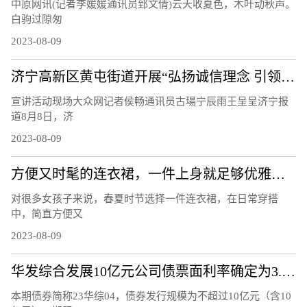
中原网讯(记者李媛媛通讯员郅文倩)云天收夏色，木叶动秋声。
白驹过隙匆
2023-08-09
济宁高新区黄屯街道开展“弘扬诚信理念 引领文明风尚”主题宣讲活动
宣讲活动现场大众网记者侯畅通讯员古瑒宁辰雨王呈呈济宁报
道8月8日，济
2023-08-09
方便又时髦的连衣裙，一件上身就足够优雅，轻松穿出衣品
对很多女孩子来说，春夏时节选择一件连衣裙，在日常穿搭
中，简直方便又
2023-08-09
华发综合发展10亿元公司债票面利率确定为3.37%
本期债券简称23华综04，债券发行规模为不超过10亿元（含10