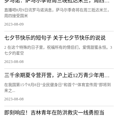
罗马诺：萨马尔季奇周三晚抵达米兰，周四上午接受国米体检
直播吧8月9日讯罗马诺消息，萨马尔季奇将在周三抵达米兰，
周四接受国米
2023-08-09
七夕节快乐的短句子 关于七夕节快乐的说说
2 在这个特殊的日子里，祝福所有的情侣们，爱情甜蜜永恒。3
七夕的星空
2023-08-08
三千余期夏令营开营，沪上近12万青少年用运动欢度暑假
在我国第15个8月8日“全民健身日”和首个“体育宣传周”即将到
来之...
2023-08-08
即刻响应！吉林青年在防洪救灾一线勇担当