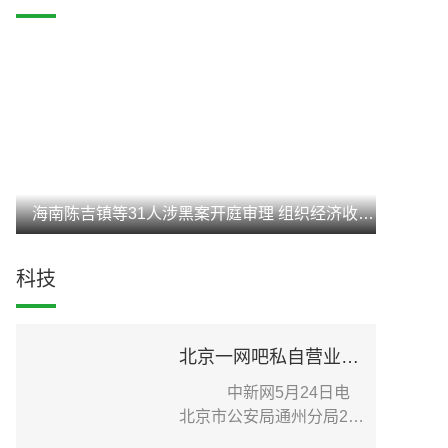
海南陈吉镇等31人涉黑案开庭审理 组织经济收入达3亿元
科技
北京一网吧私自营业致疫情传播扩散 老板被刑事立案调查
中新网5月24日电
北京市公安局通州分局24
日在其官方微信发布针...