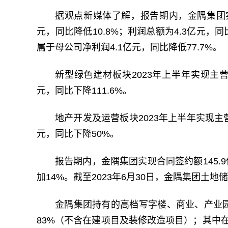
据观点新媒体了解，报告期内，金隅集团实现
元，同比降低10.8%；利润总额为4.3亿元，同比
属于母公司净利润4.1亿元，同比降低77.7%。
新型绿色建材板块2023年上半年实现主营业
元，同比下降111.6%。
地产开发及运营板块2023年上半年实现主营业
元，同比下降50%。
报告期内，金隅集团实现合同签约额145.9
加14%。截至2023年6月30日，金隅集团土地储
金隅集团持有的高档写字楼、商业、产业园
83%（不含在建项目及装修改造项目）；其中