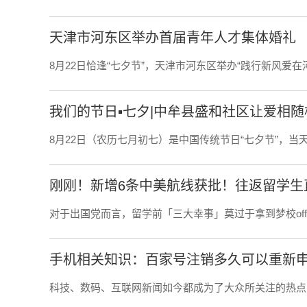
天津市河东区举办首届青年人才集体婚礼
8月22日恰逢“七夕节”，天津市河东区举办“践行新风爱在河东
我们的节日▪七夕|中牟县盛和社区让爱相
8月22日（农历七月初七）是中国传统节日“七夕节”，当天，
刚刚！新增6条中美航线获批！往返留学生直
对于出国党而言，留学前「三大幸事」莫过于拿到梦校off
手机相关知识：百家号注销多久可以重新
科技、数码、互联网新闻如今都成为了大众所关注的热点