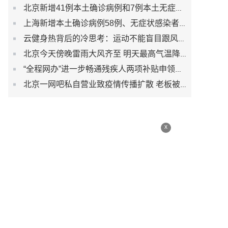
北京新增41例本土确诊病例和7例本土无症状感染者
上海新增本土确诊病例58例、无症状感染者422例
云健身热背后的冷思考：运动不能盲目跟风而是生活习惯
北京今天傍晚雷雨大风齐至 明天最高气温降至30℃以下
“全程网办”进一步畅通残疾人两项补贴申领渠道
北京一网吧私自营业致疫情传播扩散 老板被刑事立案调查
x