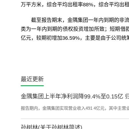
万平方米，综合平均出租率88%，综合平均出租单
截至报告期末，金隅集团一年内到期的非流动
类为一年内到期的债权投资增加所致；短期借款288
亿元，较期初增加36.59%，主要是由于公司
最近更新
金隅集团上半年净利润降99.4%至0.15亿 
报告期内，金隅集团实现营业收入491 4亿元，其中主营业务
孙树林(关于孙树林简述)