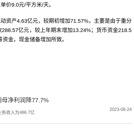
价9.0元/平方米/天。
资产4.63亿元，较期初增加71.57%，主要是由于重分
.57亿元，较上年期末增加13.24%；货币资金218.5
统筹资金，现金储备增加所致。
标签：
归母净利润降77.7%
2023-08-24
收入为486 7亿