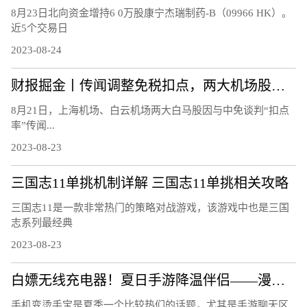
8月23日北向资金增持6 0万股康宁杰瑞制药-B（09966 HK）。
近5个交易日
2023-08-24
财报掘金丨传闻调整免税扣点，两大机场股连跌3日!首批航空股中报、7月航运数据均报喜，航空板块大周期何时兑现？
8月21日，上海机场、白云机场两大白马股因与中免谈判“扣点
率”传闻...
2023-08-23
三国志11单挑机制详解 三国志11单挑相关攻略
三国志11是一款非常热门的策略对战游戏，该游戏中也是三国
志系列最经典
2023-08-23
白嫖无线充电器！夏日手游降温伴侣——漫步者C4 Pro磁吸散热器
手机变烫手宝是夏季一个比较热们的话题，尤其是手游聊天区