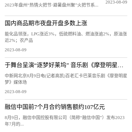
2023-08-09
20‍‍‍‍‍‍‍‍‍23年盘州“热情火把节·避暑盘州聚”火把节系...
国内商品期市夜盘开盘多数上涨
能化品领涨，LPG涨近3%，低硫燃料油、燃油涨逾2%，原油涨
近2%；农产品
2023-08-09
于舞台呈演“逐梦好莱坞” 音乐剧《摩登明星梦》将正式启幕
中新网北京8月9日电(记者高凯)百老汇卡巴莱音乐剧《摩登明星
梦》媒体场
2023-08-09
融信中国前7个月合约销售额约107亿元
8月9日，融信中国控股有限公司（简称“融信中国”）发布2023
年7月的...