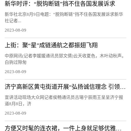
新华时评：“脱钩断链”挡不住各国发展诉求
新华社北京8月9日电题：“脱钩断链”挡不住各国发展诉求新华
社记者...
2023-08-09
上街：聚“星”成链通航之都振翅飞翔
中原网讯(记者李媛媛通讯员郅文倩)云天收夏色，木叶动秋声。
白驹过隙匆
2023-08-09
济宁高新区黄屯街道开展“弘扬诚信理念 引领文明风尚”主题宣讲活动
宣讲活动现场大众网记者侯畅通讯员古瑒宁辰雨王呈呈济宁报
道8月8日，济
2023-08-09
方便又时髦的连衣裙，一件上身就足够优雅，轻松穿出衣品