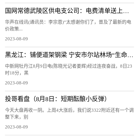
国网常德武陵区供电支公司：电费清单送上门 让客户用上“明白电”
华声在线讯(通讯员：李宗恩)“太感谢你们了，普及了最新的电
价政策...
2023-08-09
黑龙江：铺便道架钢梁 宁安市尔站林场“生命通道”打通
中新网牡丹江8月9日电(陈晓光记者姜辉)经过连夜奋战，8日23
时18分，黑
2023-08-09
投哥看盘（8月8日：短期酝酿小反弹）
今天大盘再收一阴。上周4大涨后，我们说3322附近还有一个调
整下来，别
2023-08-09