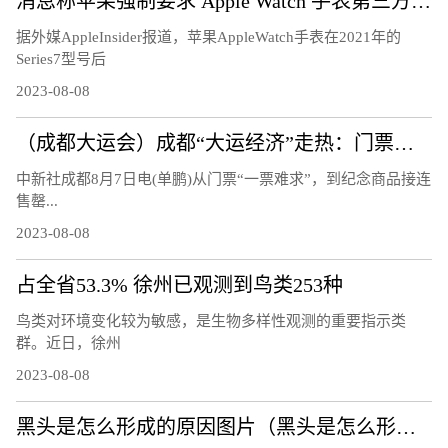
消息称苹果强制要求 Apple Watch 手表第三方充电器换用官方快充模块
据外媒AppleInsider报道，苹果AppleWatch手表在2021年的
Series7型号后
2023-08-08
（成都大运会）成都“大运经济”走热：门票周边热销 “溢出效应”显著
中新社成都8月7日电(单鹏)从门票“一票难求”，到纪念商品接连
售罄...
2023-08-08
占全省53.3% 徐州已观测到鸟类253种
鸟类对环境变化较为敏感，是生物多样性观测的重要指示类
群。近日，徐州
2023-08-08
黑头是怎么形成的原因图片（黑头是怎么形成的）