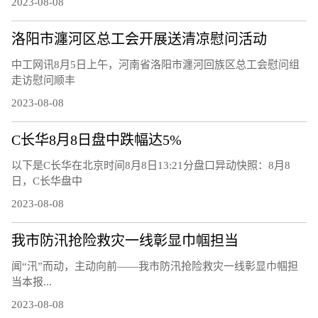
2023-08-08
洛阳市瀍河区总工会开展送清凉慰问活动
中工网讯8月5日上午，河南省洛阳市瀍河回族区总工会慰问组
走访慰问顺丰
2023-08-08
C长华8月8日盘中跌幅达5%
以下是C长华在北京时间8月8日13:21分盘口异动快照：8月8
日，C长华盘中
2023-08-08
我市防汛抢险救灾一线彰显巾帼担当
闻“汛”而动，主动向前——我市防汛抢险救灾一线彰显巾帼担
当本报...
2023-08-08