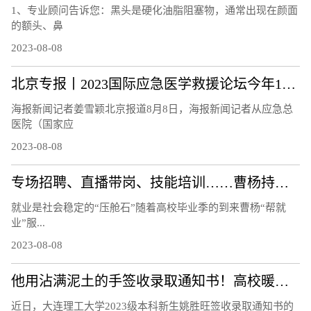
1、专业顾问告诉您：黑头是硬化油脂阻塞物，通常出现在颜面
的额头、鼻
2023-08-08
北京专报丨2023国际应急医学救援论坛今年10月举办
海报新闻记者姜雪颖北京报道8月8日，海报新闻记者从应急总
医院（国家应
2023-08-08
专场招聘、直播带岗、技能培训……曹杨持续打造“15分钟就业服务示范圈”！
就业是社会稳定的“压舱石”随着高校毕业季的到来曹杨“帮就
业”服...
2023-08-08
他用沾满泥土的手签收录取通知书！高校暖心回应
近日，大连理工大学2023级本科新生姚胜旺签收录取通知书的