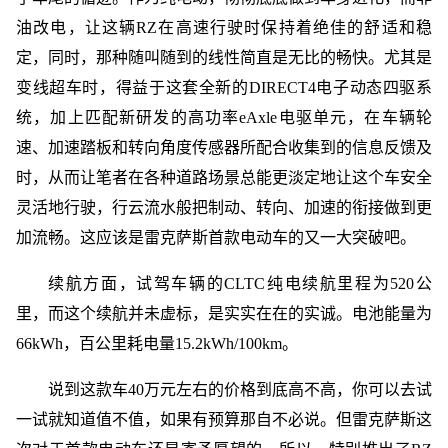
油改电，让这辆RZ在高速行驶时保持着绝佳的舒适和稳
定，同时，那种随叫随到的线性简直是无比的畅快。尤其是
变线超车时，得益于这套全新的DIRECT4电子动态四驱系
统，加上匹配新研发的高功率eAxle电驱单元，在车辆轮
速、加速踏板和转向角度传感器所配合收集到的信息反馈及
时，从而让笔者在各种道路场景总能更淡定地让这个车安全
灵活地行驶，行云流水般把制动、转向、加速的衔接做到更
加流畅。这应该是雷克萨斯首款电动车的又一大突破吧。
续航方面，试驾车辆的CLTC纯电续航里程为520公
里，而这个续航并未虚标，是实实在在的实诚。电池能量为
66kWh，百公里耗电量15.2kWh/100km。
说到这款车40万元左右的价格到底高不高，你可以去试
一试就知道值不值，如果有预算那自不必说。但雷克萨斯这