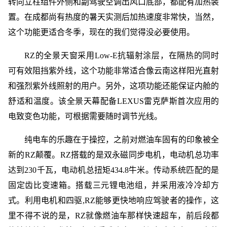
转向立柱组件外侧和副驾驶空调出风口底部，都配有加热装
置。在成都尚有热度的暑天实测后加热速度非常快，当然，
这个功能更适合冬季，现在的我们觉得没必要使用。
RZ的全景天窗采用Low-E抗辐射涂层，在隔热的同时
可有效阻挡紫外线，这个功能非常适合像云南这样阳光直射
和强烈紫外线照射的用户。另外，这项功能还能保证内舱的
舒适和温度。该全景天幕配备LEXUS雷克萨斯首次应用的
电致变色功能，可根据需要随时调节光线。
纯电车的乐趣在于操控，之前对燃油车固有的印象被全
新的RZ颠覆。RZ搭载的是双永磁同步电机，电动机总功率
达到230千瓦，电动机总扭矩434.8牛米。传动系统匹配的是
固定齿比变速箱。搭载三元锂电池组，并采用液冷冷却方
式。利用电机和四驱,RZ能够更快地响应驾驶者的操作，这
里不得不说的是，RZ就像燃油车那样快速超车，前后段都