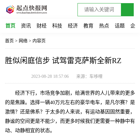
首页
资讯
财经
科技
经济
教育
热点
话题
企
首页
>
网络
>
内容页
胜似闲庭信步 试驾雷克萨斯全新RZ
2023-08-28 18:57:06
来源：车哆哩
经济下行，市场竞争加剧，给满世界的人儿带来的更多
的是焦躁。选择一辆40万元左右的豪华电车，是凡尔赛？是
激情？还是佛系？于太多的人来说，有运动基因固然重要，
静谧的空间更是不能少，而更多时候我们更需要一种静中有
动、动静相宜的状态。