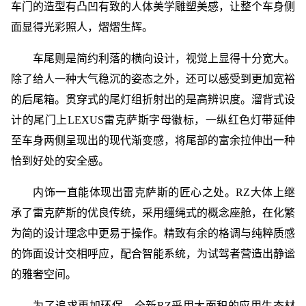
车门的造型有凸凹有致的人体美学雕塑美感，让整个车身侧
面显得光彩照人，熠熠生辉。
车尾则是简约利落的横向设计，视觉上显得十分宽大。
除了给人一种大气稳沉的姿态之外，还可以感受到更加宽裕
的后尾箱。贯穿式的尾灯组折射出的是高辨识度。溜背式设
计的尾门上LEXUS雷克萨斯字母徽标，一纵红色灯带延伸
至车身两侧呈现出的现代渐变感，将尾部的富余拉伸出一种
恰到好处的安全感。
内饰一直能体现出雷克萨斯的匠心之处。RZ大体上继
承了雷克萨斯的优良传统，采用缰绳式的概念座舱，在化繁
为简的设计理念中更易于操作。精致有余的格调与纯粹质感
的饰面设计交相呼应，配合智能系统，为试驾者营造出静谧
的雅奢空间。
为了追求更加环保，全新RZ采用大面积的应用生态材