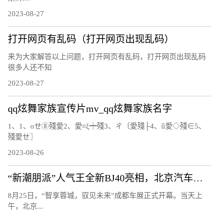
2023-08-27
打开网页有乱码（打开网页出现乱码）
来为大家解答以上问题，打开网页有乱码，打开网页出现乱码
很多人还不知
2023-08-27
qq炫舞家族宣传片mv_qq炫舞家族名字
1、1、οせ⑧殘愛2、愛¤ξ┿殘3、ㄔ〔愛殘├4、ǖ愛◇殘∈5、
殘愛ㄝ〗
2023-08-26
“新潮朋派”人气王全新BJ40亮相，北京汽车开启全面焕新的第二篇章
8月25日，“智享蓉城，驭见未来”成都车展正式开幕。当天上
午，北京...