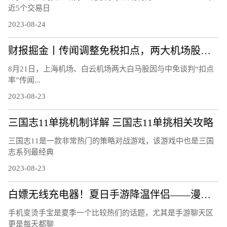
近5个交易日
2023-08-24
财报掘金丨传闻调整免税扣点，两大机场股连跌3日!首批航空股中报、7月航运数据均报喜，航空板块大周期何时兑现？
8月21日，上海机场、白云机场两大白马股因与中免谈判“扣点
率”传闻...
2023-08-23
三国志11单挑机制详解 三国志11单挑相关攻略
三国志11是一款非常热门的策略对战游戏，该游戏中也是三国
志系列最经典
2023-08-23
白嫖无线充电器！夏日手游降温伴侣——漫步者C4 Pro磁吸散热器
手机变烫手宝是夏季一个比较热们的话题，尤其是手游聊天区
更是每天都聊