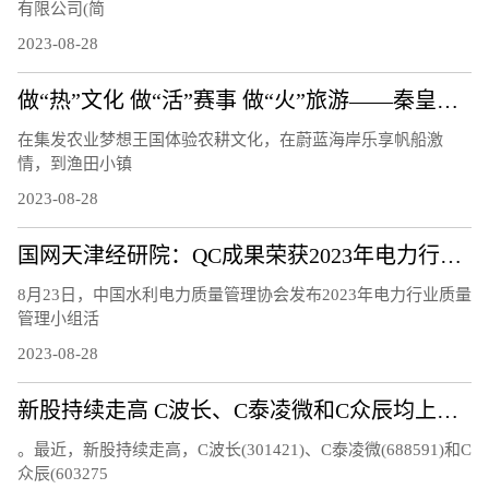
有限公司(简
2023-08-28
做“热”文化 做“活”赛事 做“火”旅游——秦皇岛文体旅融合发展观察
在集发农业梦想王国体验农耕文化，在蔚蓝海岸乐享帆船激
情，到渔田小镇
2023-08-28
国网天津经研院：QC成果荣获2023年电力行业质量管理小组活动成果三等奖
8月23日，中国水利电力质量管理协会发布2023年电力行业质量
管理小组活
2023-08-28
新股持续走高 C波长、C泰凌微和C众辰均上涨超过20%
。最近，新股持续走高，C波长(301421)、C泰凌微(688591)和C
众辰(603275