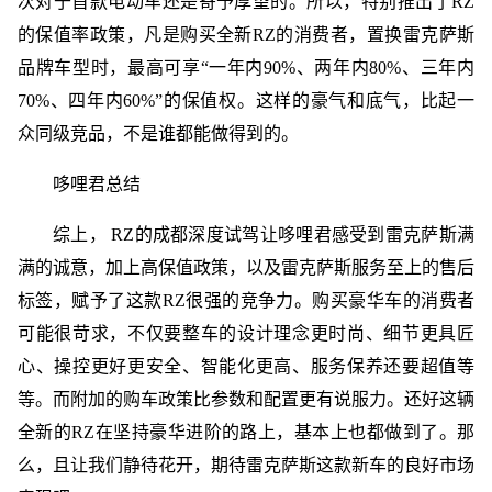
次对于首款电动车还是寄予厚望的。所以，特别推出了RZ
的保值率政策，凡是购买全新RZ的消费者，置换雷克萨斯
品牌车型时，最高可享“一年内90%、两年内80%、三年内
70%、四年内60%”的保值权。这样的豪气和底气，比起一
众同级竞品，不是谁都能做得到的。
哆哩君总结
综上， RZ的成都深度试驾让哆哩君感受到雷克萨斯满
满的诚意，加上高保值政策，以及雷克萨斯服务至上的售后
标签，赋予了这款RZ很强的竞争力。购买豪华车的消费者
可能很苛求，不仅要整车的设计理念更时尚、细节更具匠
心、操控更好更安全、智能化更高、服务保养还要超值等
等。而附加的购车政策比参数和配置更有说服力。还好这辆
全新的RZ在坚持豪华进阶的路上，基本上也都做到了。那
么，且让我们静待花开，期待雷克萨斯这款新车的良好市场