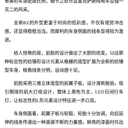
审美的车身配搭比例，细节之处尽显雷克萨斯纯电车型独一
无二的风采。
全新RZ的外型更富于时尚的低趴感，不仅有视觉冲击
感，还显得稳稳当当。而犀利的车身侧面的线条显得较为激
进。
给人惊艳的是，前脸的设计做出了大胆的改变。以往那
种标志性的纺锤形设计元素从格栅的造型扩展为全新的纺锤
型车身，棱角线条分明，运动感十足。
前脸采用三维立体造型的前翼子板，设计清新脱俗。吸
引眼球的前大灯组设计，整体上黑色为主，LED日间行车
灯，让标志性的L形元素设计特征进一步凸显。
车身侧面看，前翼子板与轮毂、轮胎十分协调，向后延
伸的线条传递出一种源源不断的力量感。鲜亮的漆面衬托出