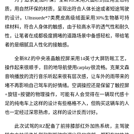
质，用自然环保的材质，呈现出符合人体长途或者短途驾驶
的设计。Ultrasuede*7类麂皮高级绒面采用30%生物基可持
续材料，符合人身体的触感，由于较高水平的透气性和耐久
性，让笔者在成都极度拥堵的道路场景中备感轻松，带给笔
者的是细腻且人性化的接触感。
全新RZ的中央液晶触控屏采用14英寸大屏防眩工艺，
操作起来很顺手，目的地导航使用carplay很流畅。克莱文森
音响播放的流行音乐听起来很有层次感，让车外的雨带来的
堵不再影响自己驾车的好情绪。空调操控还是保留了触控屏
+旋钮+按键的物理操作，可能有人会觉得在一辆现代感十
足的纯电车上这样的设计有些格格不入，但购买这辆车的人
也一定经过深思熟虑，这样的设计反而讨好。
此次试驾的RZ配备了前排膝部红外加热系统，主驾驶