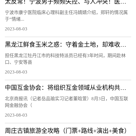
太反常！宁波男子频频失控、与人冲突！医生：须重视！都是因为……
宁波市康宁医院临床心理科副主任冯婧婧介绍，郑轩的情况属
于“情绪...
2023-08-03
黑龙江鲜食玉米之惑：守着金土地，却难收获金豆豆？听听基层声音
担任黑龙江牡丹江市的科技特派员已经有3年时间，期间赴林
口、宁安等县
2023-08-03
中国互金协会：将组织互金领域从业机构共同应对黑灰产侵害
北京商报讯（记者岳品瑜实习记者董晗萱）8月3日，中国互联
网金融协会（
2023-08-03
周庄古镇旅游全攻略（门票+路线+演出+美食）