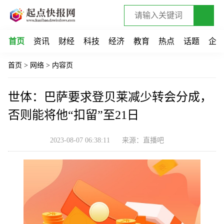
首页
资讯
财经
科技
经济
教育
热点
话题
企
首页
>
网络
>
内容页
世体：巴萨要求登贝莱减少转会分成，
否则能将他“扣留”至21日
2023-08-07 06:38:11
来源：直播吧