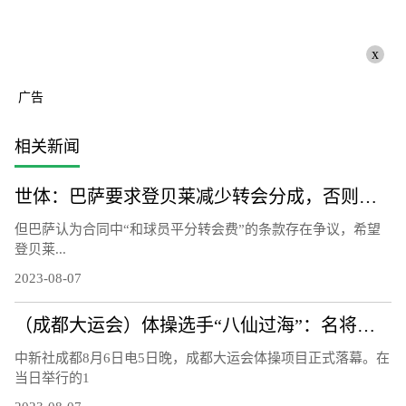
x
广告
相关新闻
世体：巴萨要求登贝莱减少转会分成，否则能将他“扣留”至21日
但巴萨认为合同中“和球员平分转会费”的条款存在争议，希望
登贝莱...
2023-08-07
（成都大运会）体操选手“八仙过海”：名将惺惺相惜 遗憾收获并存
中新社成都8月6日电5日晚，成都大运会体操项目正式落幕。在
当日举行的1