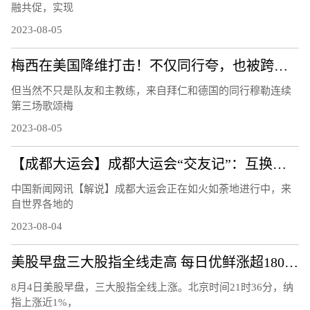
融共促，实现
2023-08-05
梅西在美国降维打击！不仅同行夸，也被跨界名人们歌颂！
但当然不只是队友和主教练，来自拜仁和德国的同行穆勒连续
第三场歌颂梅
2023-08-05
【成都大运会】成都大运会“交友记”：互换徽章成潮流
中国新闻网讯【解说】成都大运会正在如火如荼地进行中，来
自世界各地的
2023-08-04
美股早盘三大股指全线走高 每日优鲜涨超180%触发熔断
8月4日美股早盘，三大股指全线上涨。北京时间21时36分，纳
指上涨近1%，