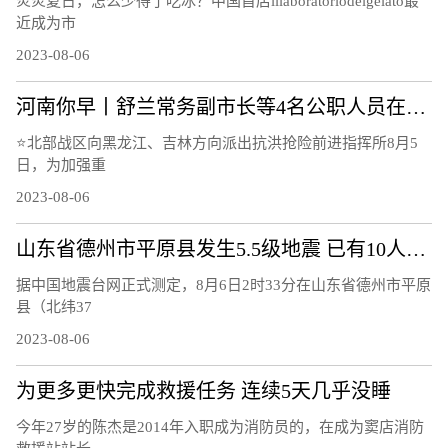
炎炎夏日，怎么少得了吃冰？中国首店illaboratoriodelgelato最
近成为市
2023-08-06
河南你早丨舒兰常务副市长等4名公职人员在抗洪抢险中失联；山东平原县发生5.5级地震；河南开打国产带状疱疹疫苗
⭐北部战区向黑龙江、吉林方向派出抗洪抢险前进指挥所8月5
日，为加强重
2023-08-06
山东省德州市平原县发生5.5级地震 已有10人受轻微伤
据中国地震台网正式测定，8月6日2时33分在山东省德州市平原
县（北纬37
2023-08-06
为更多更快完成救援任务 连续5天几乎没睡
今年27岁的陈杰是2014年入职成为消防员的，在成为窦店消防