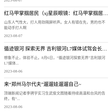
2023-08-07
红马甲掌掴居民（xj星辰眼镜：红马甲掌掴居民）
山东人气性大，打人用劲隔屏听声。女人有错在先，男的也不
能动手打人啊
2023-08-07
循迹银河 探索无界 吉利银河L7媒体试驾会长春站圆满结束！
想象不止，体验不止。8月6日，“循迹银河探索无界”吉利银河
L7媒体...
2023-08-06
来“郑州马尔代夫”遛遛娃遛遛自己~
顶端新闻记者李骋宇实习生武俊文图随着持续高温和台风的告
终，有“...
2023-08-06