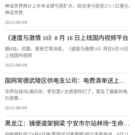
神话世界预计上半年业绩亏损扩大，综合净亏损至少3 1亿港元,
神话世界,
2023-08-09
《速度与激情 10》8 月 18 日上线国内视频平台
据B站、优酷、爱奇艺等消息，《速度与激情10》将在8月18日
上线国内视频
2023-08-09
国网常德武陵区供电支公司：电费清单送上门 让客户用上“明白电”
华声在线讯(通讯员：李宗恩)“太感谢你们了，普及了最新的电
价政策...
2023-08-09
黑龙江：铺便道架钢梁 宁安市尔站林场“生命通道”打通
中新网牡丹江8月9日电(陈晓光记者姜辉)经过连夜奋战，8日23