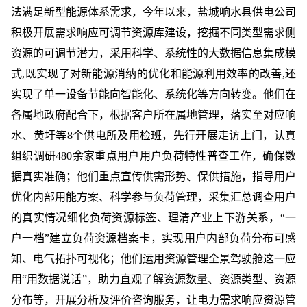
法满足新型能源体系需求，今年以来，盐城响水县供电公司
积极开展需求响应可调节资源库建设，挖掘不同类型需求侧
资源的可调节潜力，采用科学、系统性的大数据信息集成模
式,既实现了对新能源消纳的优化和能源利用效率的改善,还
实现了单一设备节能向智能化、系统化等方向转变。他们在
各属地政府配合下，根据客户所在属地管理，落实至对应响
水、黄圩等8个供电所及用检班，先行开展走访上门，认真
组织调研480余家重点用户用户负荷特性普查工作，确保数
据真实准确；他们重点宣传供需形势、保供措施，指导用户
优化内部用能方案、科学参与负荷管理，采集汇总调查用户
的真实情况细化负荷资源标签、理清产业上下游关系，“一
户一档”建立负荷资源档案卡，实现用户内部负荷分布可感
知、电气拓扑可视化；他们运用资源管理全景驾驶舱这一应
用“用数据说话”，助力直观了解资源数量、资源类型、资源
分布等，开展分析及评价咨询服务，让电力需求响应资源管