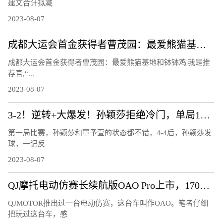
建文合计拟减
2023-08-07
成都大运会首金获得者曹茂园：最爱熊猫基地和钵钵鸡 | 我是推荐官
成都大运会首金获得者曹茂园：最爱熊猫基地和钵钵鸡|我是推
荐官,“...
2023-08-07
3-2！逆转+大爆发！孙颖莎拒绝冷门，单局11-3，霸气怒吼庆祝
第一局比赛，孙颖莎和覃予萱的状态都不错，4-4后，孙颖莎发
球，一记反
2023-08-07
QJ摩托电动仿赛长续航版OAO Pro上市，170公里的续航够用吗？
QJMOTOR推出过一台电动仿赛，这台车叫作OAO。笔者仔细
把玩过这台车，感