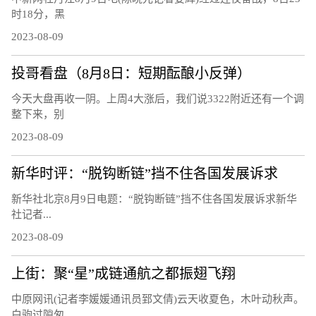
时18分，黑
2023-08-09
投哥看盘（8月8日：短期酝酿小反弹）
今天大盘再收一阴。上周4大涨后，我们说3322附近还有一个调
整下来，别
2023-08-09
新华时评：“脱钩断链”挡不住各国发展诉求
新华社北京8月9日电题：“脱钩断链”挡不住各国发展诉求新华
社记者...
2023-08-09
上街：聚“星”成链通航之都振翅飞翔
中原网讯(记者李媛媛通讯员郅文倩)云天收夏色，木叶动秋声。
白驹过隙匆