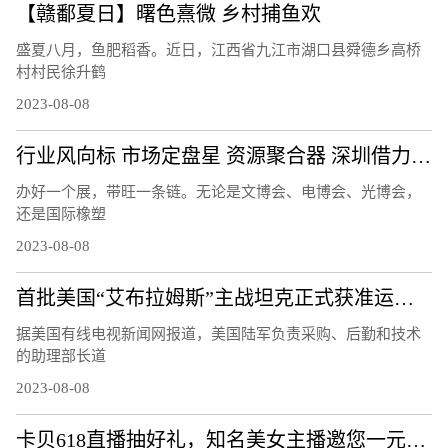
【赣鄱夏日】曙色熹微 乡村捕鱼欢
盛夏八月，鱼肥稻香。近日，江西省九江市湖口县舜德乡高桥
村村民徐升鹤
2023-08-08
行业风向标 市场定盘星 资源聚合器 深圳借力会展打造产业发展活力场
办好一个展，带旺一条链。无论是文博会、电博会、光博会，
还是国际橡塑
2023-08-08
首批美国“艾布拉姆斯”主战坦克正式获准运往乌克兰
据美国有线电视新闻网报道，美国陆军负责采购、后勤和技术
的助理部长道
2023-08-08
卡贝618直播抽好礼，知名美女主播邀您一元抢购