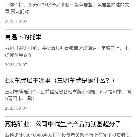
，你们好，今天0471房产来聊聊一篇色岩盐，色岩盐简述的文
章,网友们对
2023-08-07
高温下的托举
杭州日报讯日前，在德清县钟管镇南舍加油站十字路口上，电
缆掉落导致车
2023-08-07
闽k车牌属于哪里（三明车牌是闽什么？）
三明车牌是闽G，目前福建省各地车牌分别是：闽A福州市、闽
B莆田市、闽C
2023-08-07
藏格矿业：公司中试生产产品为镁基超分子层状结构功能材料，不是镁基超导新材料，不含硼元素
藏格矿业00040808月06日在投资者关系平台上答复了投资者关