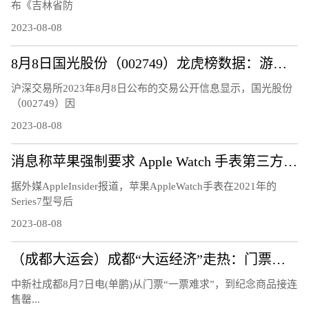
布《吉林省防
2023-08-08
8月8日国光股份（002749）龙虎榜数据：游资量化打板上榜
沪深交易所2023年8月8日公布的交易公开信息显示，国光股份
（002749）因
2023-08-08
消息称苹果强制要求 Apple Watch 手表第三方充电器换用官方快充模块
据外媒AppleInsider报道，苹果AppleWatch手表在2021年的
Series7型号后
2023-08-08
（成都大运会）成都“大运经济”走热：门票周边热销 “溢出效应”显著
中新社成都8月7日电(单鹏)从门票“一票难求”，到纪念商品接连
售罄...