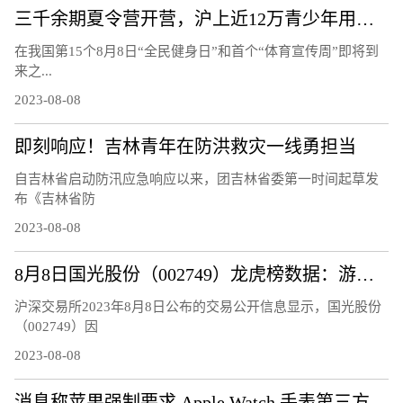
三千余期夏令营开营，沪上近12万青少年用运动欢度暑假
在我国第15个8月8日“全民健身日”和首个“体育宣传周”即将到
来之...
2023-08-08
即刻响应！吉林青年在防洪救灾一线勇担当
自吉林省启动防汛应急响应以来，团吉林省委第一时间起草发
布《吉林省防
2023-08-08
8月8日国光股份（002749）龙虎榜数据：游资量化打板上榜
沪深交易所2023年8月8日公布的交易公开信息显示，国光股份
（002749）因
2023-08-08
消息称苹果强制要求 Apple Watch 手表第三方充电器换用官方快充模块