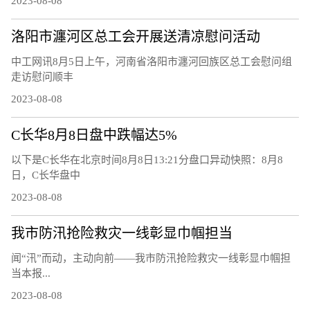
2023-08-08
洛阳市瀍河区总工会开展送清凉慰问活动
中工网讯8月5日上午，河南省洛阳市瀍河回族区总工会慰问组
走访慰问顺丰
2023-08-08
C长华8月8日盘中跌幅达5%
以下是C长华在北京时间8月8日13:21分盘口异动快照：8月8
日，C长华盘中
2023-08-08
我市防汛抢险救灾一线彰显巾帼担当
闻“汛”而动，主动向前——我市防汛抢险救灾一线彰显巾帼担
当本报...
2023-08-08