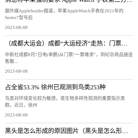
据外媒AppleInsider报道，苹果AppleWatch手表在2021年的
Series7型号后
2023-08-08
（成都大运会）成都“大运经济”走热：门票周边热销 “溢出效应”显著
中新社成都8月7日电(单鹏)从门票“一票难求”，到纪念商品接连
售罄...
2023-08-08
占全省53.3% 徐州已观测到鸟类253种
鸟类对环境变化较为敏感，是生物多样性观测的重要指示类
群。近日，徐州
2023-08-08
黑头是怎么形成的原因图片（黑头是怎么形成的）