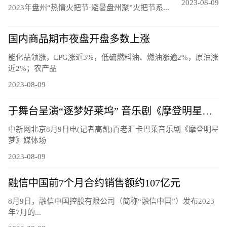
2023-08-09
20‍‍‍‍‍‍‍‍‍23年盘州“热情火把节·避暑盘州聚”火把节系...
国内商品期市夜盘开盘多数上涨
能化品领涨，LPG涨近3%，低硫燃料油、燃油涨逾2%，原油涨
近2%；农产品
2023-08-09
于舞台呈演“逐梦好莱坞” 音乐剧《摩登明星梦》将正式启幕
中新网北京8月9日电(记者高凯)百老汇卡巴莱音乐剧《摩登明星
梦》媒体场
2023-08-09
融信中国前7个月合约销售额约107亿元
8月9日，融信中国控股有限公司（简称“融信中国”）发布2023
年7月的...