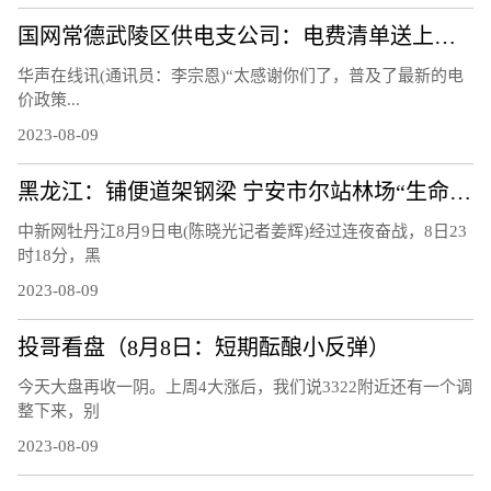
国网常德武陵区供电支公司：电费清单送上门 让客户用上“明白电”
华声在线讯(通讯员：李宗恩)“太感谢你们了，普及了最新的电
价政策...
2023-08-09
黑龙江：铺便道架钢梁 宁安市尔站林场“生命通道”打通
中新网牡丹江8月9日电(陈晓光记者姜辉)经过连夜奋战，8日23
时18分，黑
2023-08-09
投哥看盘（8月8日：短期酝酿小反弹）
今天大盘再收一阴。上周4大涨后，我们说3322附近还有一个调
整下来，别
2023-08-09