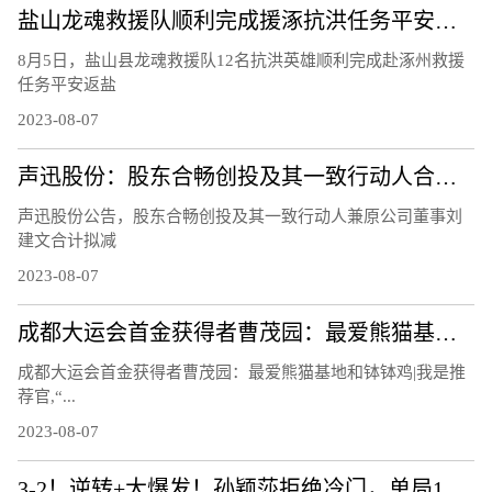
盐山龙魂救援队顺利完成援涿抗洪任务平安凯旋
8月5日，盐山县龙魂救援队12名抗洪英雄顺利完成赴涿州救援
任务平安返盐
2023-08-07
​声迅股份：股东合畅创投及其一致行动人合计拟减持不超 2.44%股份
声迅股份公告，股东合畅创投及其一致行动人兼原公司董事刘
建文合计拟减
2023-08-07
成都大运会首金获得者曹茂园：最爱熊猫基地和钵钵鸡 | 我是推荐官
成都大运会首金获得者曹茂园：最爱熊猫基地和钵钵鸡|我是推
荐官,“...
2023-08-07
3-2！逆转+大爆发！孙颖莎拒绝冷门，单局11-3，霸气怒吼庆祝