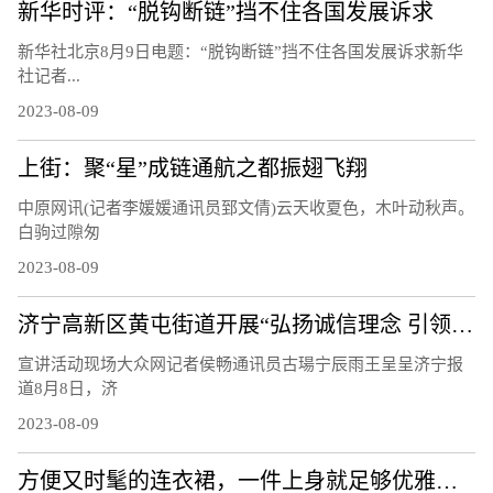
新华时评：“脱钩断链”挡不住各国发展诉求
新华社北京8月9日电题：“脱钩断链”挡不住各国发展诉求新华
社记者...
2023-08-09
上街：聚“星”成链通航之都振翅飞翔
中原网讯(记者李媛媛通讯员郅文倩)云天收夏色，木叶动秋声。
白驹过隙匆
2023-08-09
济宁高新区黄屯街道开展“弘扬诚信理念 引领文明风尚”主题宣讲活动
宣讲活动现场大众网记者侯畅通讯员古瑒宁辰雨王呈呈济宁报
道8月8日，济
2023-08-09
方便又时髦的连衣裙，一件上身就足够优雅，轻松穿出衣品