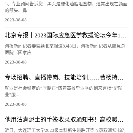
1、专业顾问告诉您：黑头是硬化油脂阻塞物，通常出现在颜面
的额头、鼻
2023-08-08
北京专报丨2023国际应急医学救援论坛今年10月举办
海报新闻记者姜雪颖北京报道8月8日，海报新闻记者从应急总
医院（国家应
2023-08-08
专场招聘、直播带岗、技能培训……曹杨持续打造“15分钟就业服务示范圈”！
就业是社会稳定的“压舱石”随着高校毕业季的到来曹杨“帮就
业”服...
2023-08-08
他用沾满泥土的手签收录取通知书！高校暖心回应
近日，大连理工大学2023级本科新生姚胜旺签收录取通知书的