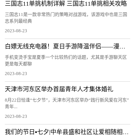
三国志11单挑机制详解 三国志11单挑相关攻略
三国志11是一款非常热门的策略对战游戏，该游戏中也是三国
志系列最经典
2023-08-23
白嫖无线充电器！夏日手游降温伴侣——漫步者C4 Pro磁吸散热器
手机变烫手宝是夏季一个比较热们的话题，尤其是手游聊天区
更是每天都聊
2023-08-23
天津市河东区举办首届青年人才集体婚礼
8月22日恰逢“七夕节”，天津市河东区举办“践行新风爱在河东”
青年...
2023-08-23
我们的节日▪七夕|中牟县盛和社区让爱相随相约白首