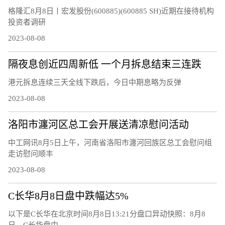
格隆汇8月8日丨宏发股份(600885)(600885 SH)近期在接待机构
投资者调研
2023-08-08
隔夜息创近四周新低 一个月拆息结束三连跌
港元拆息连续三天全线下跌后，今日中期息略为反弹
2023-08-08
洛阳市瀍河区总工会开展送清凉慰问活动
中工网讯8月5日上午，河南省洛阳市瀍河回族区总工会慰问组
走访慰问顺丰
2023-08-08
C长华8月8日盘中跌幅达5%
以下是C长华在北京时间8月8日13:21分盘口异动快照：8月8
日，C长华盘中