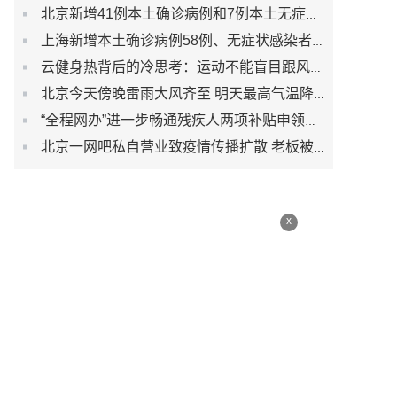
北京新增41例本土确诊病例和7例本土无症状感染者
上海新增本土确诊病例58例、无症状感染者422例
云健身热背后的冷思考：运动不能盲目跟风而是生活习惯
北京今天傍晚雷雨大风齐至 明天最高气温降至30℃以下
“全程网办”进一步畅通残疾人两项补贴申领渠道
北京一网吧私自营业致疫情传播扩散 老板被刑事立案调查
x