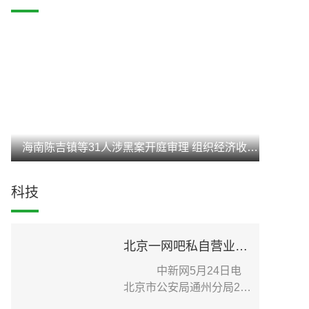
海南陈吉镇等31人涉黑案开庭审理 组织经济收入达3亿元
科技
北京一网吧私自营业致疫情传播扩散 老板被刑事立案调查
中新网5月24日电
北京市公安局通州分局24
日在其官方微信发布针...