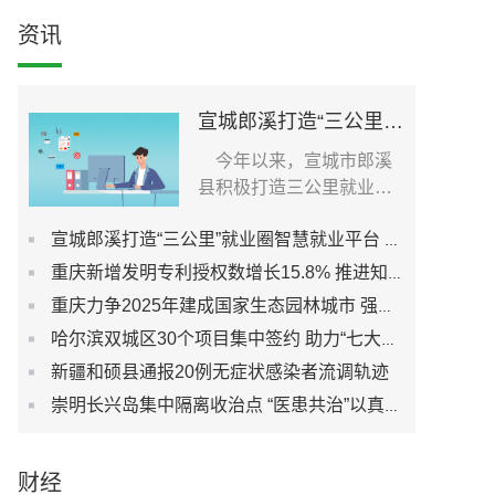
资讯
宣城郎溪打造“三公里”就业圈智慧就业平台 为居民提供就业岗位
今年以来，宣城市郎溪
县积极打造三公里就业圈
智慧就业平台，促进社...
宣城郎溪打造“三公里”就业圈智慧就业平台 为居民提供就业岗位
重庆新增发明专利授权数增长15.8% 推进知识产权强市建设
重庆力争2025年建成国家生态园林城市 强化城市生态宜居性
哈尔滨双城区30个项目集中签约 助力“七大都市”建设
新疆和硕县通报20例无症状感染者流调轨迹
崇明长兴岛集中隔离收治点 “医患共治”以真心换真心
财经