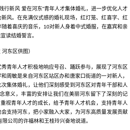
办“践行新风 爱在河东”青年人才集体婚礼，进一步优化人才
会新风。在充满仪式感的婚礼现场，红灯笼、红喜字、红
伴随着喜庆的音乐，10对新人身着中式婚服，在嘉宾和亲
地宣读结婚誓言。
 河东区供图）
优秀青年人才积极地响应号召、踊跃参与，展现了河东区
宇和周敏是来自河东区站区办和唐家口街道的一对新人，
此次集体婚礼，让他们深刻感受到河东区对青年干部和人
纪念意义，丰富的安排让我们在美丽河东留下了深刻的记
度重视青年人才的成长，给予青年人才机会，支持青年人
也会支持河东，把小家融入大家，为河东高质量发展贡献
有限公司的许福林和王桂玲兴奋地说道。