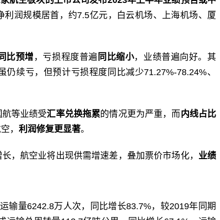
净利润规模居首，约7.5亿元，白云机场、上海机场、厦
同比预增
，亏损程度普遍
同比缩小
，业绩普遍向好。其
亏，但预计亏损程度同比减少71.27%-78.24%、
国航等业绩受
汇率兑换拖累
的情况更为严重，而
内线占比
航空，
利润修复更显著
。
增长，航空业将出现供需增速差，叠加票价市场化，
业绩
量6242.8万人次，同比增长83.7%，较2019年同期