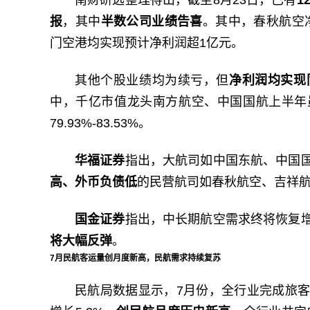
报
，其中
半数公司业绩告喜
。其中，春秋航空
门空港均实现预计净利润超1亿元。
其他个股业绩均为续亏，但
净利润均实现
中，千亿市值龙头南方航空、中国国航上半年虽仍续
79.93%-83.53%。
华福证券
指出，大航司如中国东航、中国
高、外币负债低
的民营航司如春秋航空、吉祥
国金证券
指出，中长期航空需求终将恢复
将大幅反弹
。
7月民航客运量创月度新高，民航需求持续复苏
民航局数据显示，7月份，全行业完成旅客运输