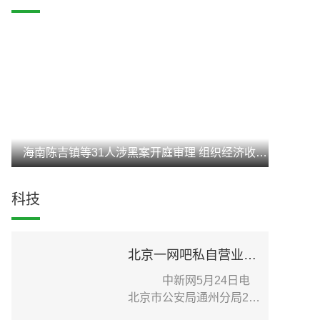
海南陈吉镇等31人涉黑案开庭审理 组织经济收入达3亿元
科技
北京一网吧私自营业致疫情传播扩散 老板被刑事立案调查
中新网5月24日电
北京市公安局通州分局24
日在其官方微信发布针...