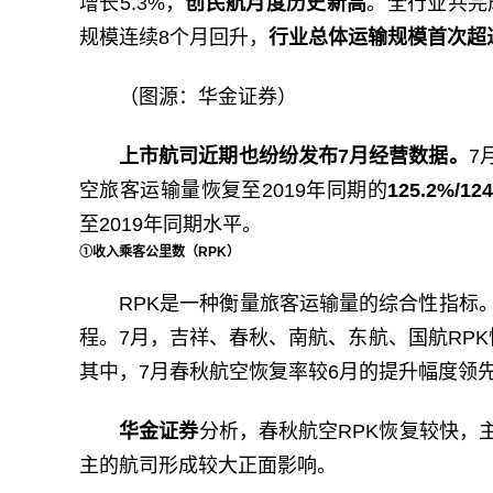
增长5.3%，
创民航月度历史新高
。全行业共完成
规模连续8个月回升，
行业总体运输规模首次超过
（图源：华金证券）
上市航司近期也纷纷发布7月经营数据。
7
空旅客运输量恢复至2019年同期的
125.2%/124
至2019年同期水平。
①收入乘客公里数（RPK）
RPK是一种衡量旅客运输量的综合性指标
程。7月，吉祥、春秋、南航、东航、国航RPK
其中，7月春秋航空恢复率较6月的提升幅度领先
华金证券
分析，春秋航空RPK恢复较快，
主的航司形成较大正面影响。