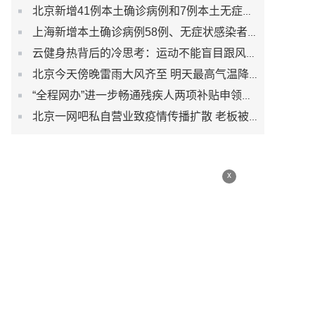
北京新增41例本土确诊病例和7例本土无症状感染者
上海新增本土确诊病例58例、无症状感染者422例
云健身热背后的冷思考：运动不能盲目跟风而是生活习惯
北京今天傍晚雷雨大风齐至 明天最高气温降至30℃以下
“全程网办”进一步畅通残疾人两项补贴申领渠道
北京一网吧私自营业致疫情传播扩散 老板被刑事立案调查
x