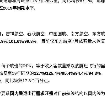
运输总周转量113.7亿吨公里，同比增长67.1%，运输
2019年同期
水平
。
月，吉祥航空、春秋航空、中国国航、南方航空、东方航
.9%/101.6%/99.8%
，目前仅东方航空7月旅客量未恢复
。每个航班的RPK，等于收入客数量乘以该航班飞行的里
恢复至19年同期的
127%/125.4%/95.4%/94.4%/94.3%
。
，同比恢复17.8个百分点。
主要系
国内暑运出行需求旺盛
对目前航线结构以国内线为