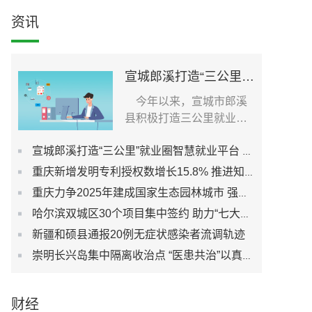
资讯
宣城郎溪打造“三公里”就业圈智慧就业平台 为居民提供就业岗位
今年以来，宣城市郎溪
县积极打造三公里就业圈
智慧就业平台，促进社...
宣城郎溪打造“三公里”就业圈智慧就业平台 为居民提供就业岗位
重庆新增发明专利授权数增长15.8% 推进知识产权强市建设
重庆力争2025年建成国家生态园林城市 强化城市生态宜居性
哈尔滨双城区30个项目集中签约 助力“七大都市”建设
新疆和硕县通报20例无症状感染者流调轨迹
崇明长兴岛集中隔离收治点 “医患共治”以真心换真心
财经