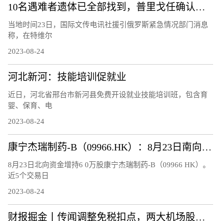
10名遇难者遗体已全部找到，普里戈任确认遇难
当地时间23日，国际文传电讯社援引俄罗斯紧急情况部门消息
称，在特维尔
2023-08-24
河北新河：技能培训促就业
近日，河北省邢台市新河县免费开设就业技能培训班，包含育
婴、保育、电
2023-08-24
康宁杰瑞制药-B（09966.HK）：8月23日南向资金增持6万股
8月23日北向资金增持6 0万股康宁杰瑞制药-B（09966 HK）。
近5个交易日
2023-08-24
财报掘金丨传闻调整免税扣点，两大机场股连跌3日!首批航空股中报、7月航运数据均报喜，航空板块大周期何时兑现？