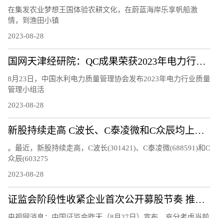
在集发农业梦想王国体验农耕文化，在蔚蓝海岸乐享帆船激
情，到渔田小镇
2023-08-28
国网天津经研院：QC成果荣获2023年电力行业质量管理小组活动成果三等奖
8月23日，中国水利电力质量管理协会发布2023年电力行业质量
管理小组活
2023-08-28
新股持续走高 C波长、C泰凌微和C众辰均上涨超过20%
。最近，新股持续走高，C波长(301421)、C泰凌微(688591)和C
众辰(603275
2023-08-28
证监会阶段性收紧企业首次公开募股节奏 推动市场回暖
央视网消息：中国证监会昨天（8月27日）宣布，充分考虑当前