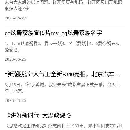
来为大家解答以上问题，打开网页有乱码，打开网页出现乱码
很多人还不知
2023-08-27
qq炫舞家族宣传片mv_qq炫舞家族名字
1、1、οせ⑧殘愛2、愛¤ξ┿殘3、ㄔ〔愛殘├4、ǖ愛◇殘∈5、
殘愛ㄝ〗
2023-08-26
“新潮朋派”人气王全新BJ40亮相，北京汽车开启全面焕新的第二篇章
8月25日，“智享蓉城，驭见未来”成都车展正式开幕。当天上
午，北京...
2023-08-26
《讲好新时代“大思政课”》
《思想政治工作研究》杂志创刊于1983年，邓小平同志题写刊