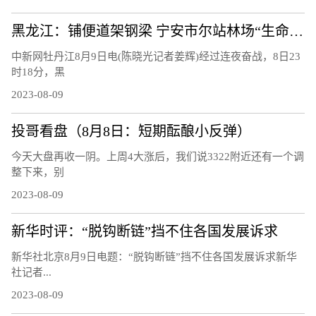
黑龙江：铺便道架钢梁 宁安市尔站林场“生命通道”打通
中新网牡丹江8月9日电(陈晓光记者姜辉)经过连夜奋战，8日23
时18分，黑
2023-08-09
投哥看盘（8月8日：短期酝酿小反弹）
今天大盘再收一阴。上周4大涨后，我们说3322附近还有一个调
整下来，别
2023-08-09
新华时评：“脱钩断链”挡不住各国发展诉求
新华社北京8月9日电题：“脱钩断链”挡不住各国发展诉求新华
社记者...
2023-08-09