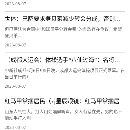
2023-08-07
世体：巴萨要求登贝莱减少转会分成，否则能将他“扣留”至21日
但巴萨认为合同中“和球员平分转会费”的条款存在争议，希望
登贝莱...
2023-08-07
（成都大运会）体操选手“八仙过海”：名将惺惺相惜 遗憾收获并存
中新社成都8月6日电5日晚，成都大运会体操项目正式落幕。在
当日举行的1
2023-08-07
红马甲掌掴居民（xj星辰眼镜：红马甲掌掴居民）
山东人气性大，打人用劲隔屏听声。女人有错在先，男的也不
能动手打人啊
2023-08-07