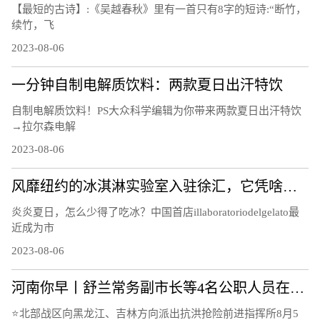
【最短的古诗】:《吴越春秋》里有一首只有8字的短诗:“断竹，
续竹，飞
2023-08-06
一分钟自制电解质饮料：两款夏日出汗特饮
自制电解质饮料！PS大众科学编辑为你带来两款夏日出汗特饮
→拉尔森电解
2023-08-06
风靡纽约的冰淇淋实验室入驻徐汇，它凭啥俘获“中国胃”？
炎炎夏日，怎么少得了吃冰？中国首店illaboratoriodelgelato最
近成为市
2023-08-06
河南你早丨舒兰常务副市长等4名公职人员在抗洪抢险中失联；山东平原县发生5.5级地震；河南开打国产带状疱疹疫苗
⭐北部战区向黑龙江、吉林方向派出抗洪抢险前进指挥所8月5