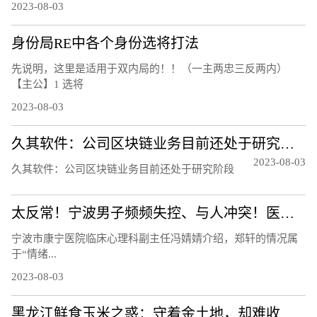
2023-08-03
身份局RE中各个身份选将打法
先说明，这里是适用于双内局的！！（一主两忠三反两内）
【主公】1 选将
2023-08-03
久其软件：公司区块链业务目前还处于研究阶段
2023-08-03
久其软件：公司区块链业务目前还处于研究阶段
太反常！宁波男子频频失控、与人冲突！医生：须重视！都是因为……
宁波市康宁医院临床心理科副主任冯婧婧介绍，郑轩的情况属
于“情绪...
2023-08-03
黑龙江鲜食玉米之惑：守着金土地，却难收获金豆豆？听听基层声音