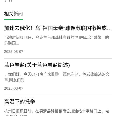
相关新闻
加速去俄化！乌"祖国母亲"雕像苏联国徽换成三叉戟
当地时间8月6日，乌克兰首都基辅高耸的“祖国母亲”雕像上的
苏联国...
2023-08-07
蓝色岩盐(关于蓝色岩盐简述)
，你们好，今天0471房产来聊聊一篇色岩盐，色岩盐简述的文
章,网友们对
2023-08-07
高温下的托举
杭州日报讯日前，在德清县钟管镇南舍加油站十字路口上，电