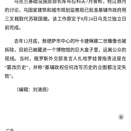
乌克兰基础设施部部长库布拉科夫7月曾称，经过数月
的讨论，乌国家建筑和城市规划监察局已批准基辅市政府用
三叉戟取代苏联国徽。该工作原定于8月24日乌克兰独立日
前完成。
去年12月底，敖德萨市中心的叶卡捷琳娜二世雕像也被
拆除，目前已被藏进一个博物馆的巨大盒子里，远离公众的
视线。当时，俄罗斯外交部发言人扎哈罗娃曾指责这是在
“篡改历史”，并称“基辅政权任何改写历史的企图都注定失
败”。
（编辑：刘清扬）
x
广告