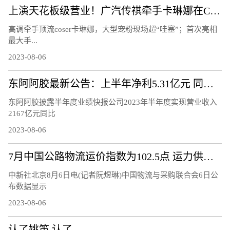
上演天花板级营业！广汽传祺牵手卡琳娜在ChinaJoy鲨疯了！
高调牵手顶流coser卡琳娜，大型宠粉现场超“哇塞”；首次亮相
最大手...
2023-08-06
东阿阿胶最新公告：上半年净利5.31亿元 同比增72.29%
东阿阿胶披露半年度业绩快报公司2023年半年度实现营业收入
2167亿元同比
2023-08-06
7月中国公路物流运价指数为102.5点 运力供给呈现较充足态势
中新社北京8月6日电(记者阮煜琳)中国物流与采购联合会6日公
布数据显示
2023-08-06
认了姚笛 认了