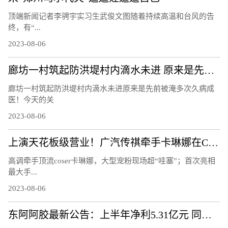
顶端新闻记者李骋宇实习生武俊文图随着持续高温和台风的告
终，有“...
2023-08-06
廊坊一村筑起防洪堤村内滴水未进 原来是先前被淹多次久病成医！
廊坊一村筑起防洪堤村内滴水未进原来是先前被淹多次久病成
医！今天的关
2023-08-06
上演天花板级营业！广汽传祺牵手卡琳娜在ChinaJoy鲨疯了！
高调牵手顶流coser卡琳娜，大型宠粉现场超“哇塞”；首次亮相
最大手...
2023-08-06
东阿阿胶最新公告：上半年净利5.31亿元 同比增72.29%