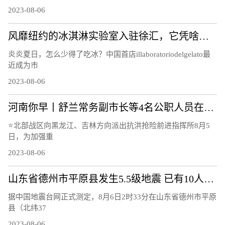
2023-08-06
风靡纽约的冰淇淋实验室入驻徐汇，它凭啥俘获“中国胃”？
炎炎夏日，怎么少得了吃冰？中国首店illaboratoriodelgelato最
近成为市
2023-08-06
河南你早丨舒兰常务副市长等4名公职人员在抗洪抢险中失联；山东平原县发生5.5级地震；河南开打国产带状疱疹疫苗
⭐北部战区向黑龙江、吉林方向派出抗洪抢险前进指挥所8月5
日，为加强重
2023-08-06
山东省德州市平原县发生5.5级地震 已有10人受轻微伤
据中国地震台网正式测定，8月6日2时33分在山东省德州市平原
县（北纬37
2023-08-06