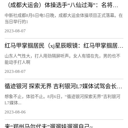
（成都大运会）体操选手“八仙过海”：名将惺惺相惜 遗憾收获并存
中新社成都8月6日电5日晚，成都大运会体操项目正式落幕。在
当日举行的1
2023-08-07
红马甲掌掴居民（xj星辰眼镜：红马甲掌掴居民）
山东人气性大，打人用劲隔屏听声。女人有错在先，男的也不
能动手打人啊
2023-08-07
循迹银河 探索无界 吉利银河L7媒体试驾会长春站圆满结束！
想象不止，体验不止。8月6日，“循迹银河探索无界”吉利银河
L7媒体...
2023-08-06
来“郑州马尔代夫”遛遛娃遛遛自己~