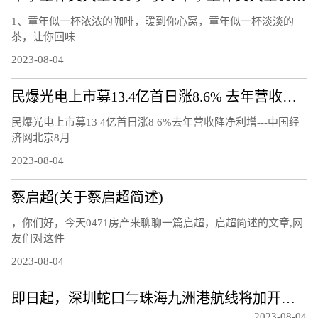
1、童年似一杯浓浓的咖啡，暖到你心窝，童年似一杯淡淡的
茶，让你回味
2023-08-04
民爆光电上市募13.4亿首日涨8.6% 去年营收降净利增
民爆光电上市募13 4亿首日涨8 6%去年营收降净利增---中国经
济网北京8月
2023-08-04
蔡启超(关于蔡启超简述)
，你们好，今天0471房产来聊聊一篇启超，启超简述的文章,网
友们对这件
2023-08-04
即日起，深圳蛇口⇋珠海九洲港航线将加开航班！
2023-08-04