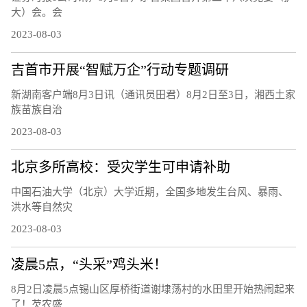
大）会。会
2023-08-03
吉首市开展“智赋万企”行动专题调研
新湖南客户端8月3日讯（通讯员田君）8月2日至3日，湘西土家
族苗族自治
2023-08-03
北京多所高校：受灾学生可申请补助
中国石油大学（北京）大学近期，全国多地发生台风、暴雨、
洪水等自然灾
2023-08-03
凌晨5点，“头采”鸡头米！
8月2日凌晨5点锡山区厚桥街道谢埭荡村的水田里开始热闹起来
了！芡农盛