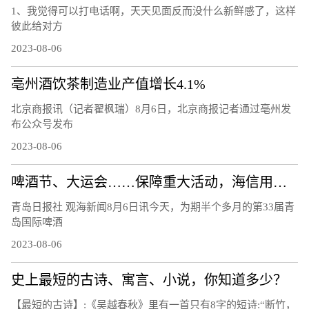
1、我觉得可以打电话啊，天天见面反而没什么新鲜感了，这样
彼此给对方
2023-08-06
亳州酒饮茶制造业产值增长4.1%
北京商报讯（记者翟枫瑞）8月6日，北京商报记者通过亳州发
布公众号发布
2023-08-06
啤酒节、大运会……保障重大活动，海信用技术破解交通治理难题
青岛日报社 观海新闻8月6日讯今天，为期半个多月的第33届青
岛国际啤酒
2023-08-06
史上最短的古诗、寓言、小说，你知道多少？
【最短的古诗】:《吴越春秋》里有一首只有8字的短诗:“断竹，