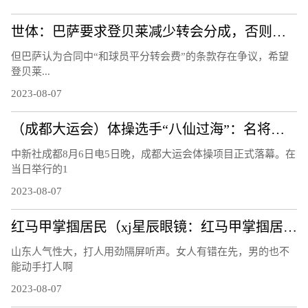
世体：巴萨要求登贝莱减少转会分成，否则能将他“扣留”至21日
但巴萨认为合同中“和球员平分转会费”的条款存在争议，希望
登贝莱...
2023-08-07
（成都大运会）体操选手“八仙过海”：名将惺惺相惜 遗憾收获并存
中新社成都8月6日电5日晚，成都大运会体操项目正式落幕。在
当日举行的1
2023-08-07
红马甲掌掴居民（xj星辰眼镜：红马甲掌掴居民）
山东人气性大，打人用劲隔屏听声。女人有错在先，男的也不
能动手打人啊
2023-08-07