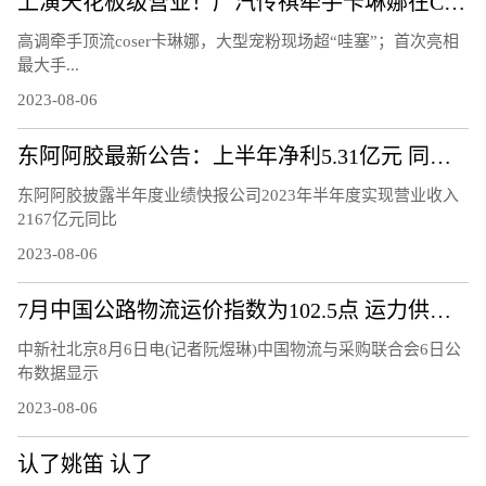
上演天花板级营业！广汽传祺牵手卡琳娜在ChinaJoy鲨疯了！
高调牵手顶流coser卡琳娜，大型宠粉现场超“哇塞”；首次亮相
最大手...
2023-08-06
东阿阿胶最新公告：上半年净利5.31亿元 同比增72.29%
东阿阿胶披露半年度业绩快报公司2023年半年度实现营业收入
2167亿元同比
2023-08-06
7月中国公路物流运价指数为102.5点 运力供给呈现较充足态势
中新社北京8月6日电(记者阮煜琳)中国物流与采购联合会6日公
布数据显示
2023-08-06
认了姚笛 认了