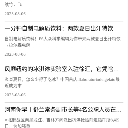
续竹，飞
2023-08-06
一分钟自制电解质饮料：两款夏日出汗特饮
自制电解质饮料！PS大众科学编辑为你带来两款夏日出汗特饮
→拉尔森电解
2023-08-06
风靡纽约的冰淇淋实验室入驻徐汇，它凭啥俘获“中国胃”？
炎炎夏日，怎么少得了吃冰？中国首店illaboratoriodelgelato最
近成为市
2023-08-06
河南你早丨舒兰常务副市长等4名公职人员在抗洪抢险中失联；山东平原县发生5.5级地震；河南开打国产带状疱疹疫苗
⭐北部战区向黑龙江、吉林方向派出抗洪抢险前进指挥所8月5
日，为加强重