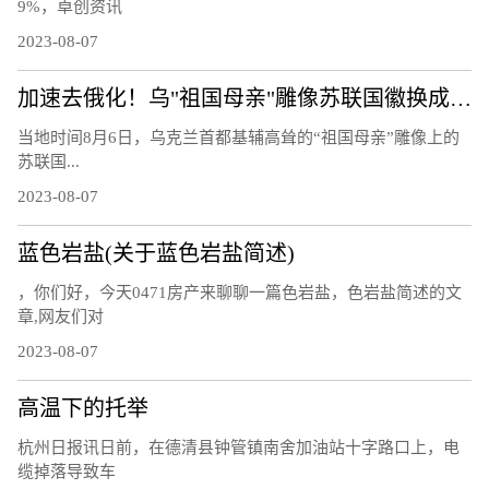
9%，卓创资讯
2023-08-07
加速去俄化！乌"祖国母亲"雕像苏联国徽换成三叉戟
当地时间8月6日，乌克兰首都基辅高耸的“祖国母亲”雕像上的
苏联国...
2023-08-07
蓝色岩盐(关于蓝色岩盐简述)
，你们好，今天0471房产来聊聊一篇色岩盐，色岩盐简述的文
章,网友们对
2023-08-07
高温下的托举
杭州日报讯日前，在德清县钟管镇南舍加油站十字路口上，电
缆掉落导致车