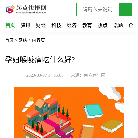
首页
资讯
财经
科技
经济
教育
热点
话题
企
首页
>
网络
>
内容页
孕妇喉咙痛吃什么好?
2023-08-07 17:05:05
来源：南方养生网