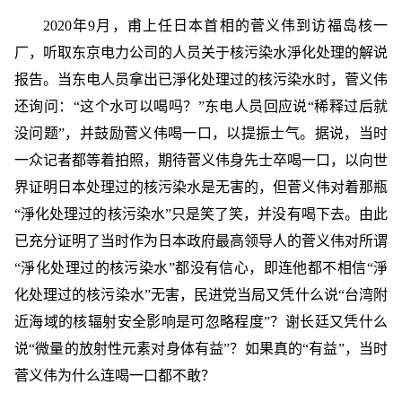
2020年9月，甫上任日本首相的菅义伟到访福岛核一
厂，听取东京电力公司的人员关于核污染水淨化处理的解说
报告。当东电人员拿出已淨化处理过的核污染水时，菅义伟
还询问：“这个水可以喝吗？”东电人员回应说“稀释过后就
没问题”，并鼓励菅义伟喝一口，以提振士气。据说，当时
一众记者都等着拍照，期待菅义伟身先士卒喝一口，以向世
界证明日本处理过的核污染水是无害的，但菅义伟对着那瓶
“淨化处理过的核污染水”只是笑了笑，并没有喝下去。由此
已充分证明了当时作为日本政府最高领导人的菅义伟对所谓
“淨化处理过的核污染水”都没有信心，即连他都不相信“淨
化处理过的核污染水”无害，民进党当局又凭什么说“台湾附
近海域的核辐射安全影响是可忽略程度”？谢长廷又凭什么
说“微量的放射性元素对身体有益”？如果真的“有益”，当时
菅义伟为什么连喝一口都不敢？