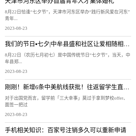
天津市河东区举办首届青年人才集体婚礼
8月22日恰逢“七夕节”，天津市河东区举办“践行新风爱在河东”
青年...
2023-08-23
我们的节日▪七夕|中牟县盛和社区让爱相随相约白首
8月22日（农历七月初七）是中国传统节日“七夕节”，当天，中
牟县郑...
2023-08-23
刚刚！新增6条中美航线获批！往返留学生直接省出一部iPhone……
对于出国党而言，留学前「三大幸事」莫过于拿到梦校offer、
面签一把过
2023-08-23
手机相关知识：百家号注销多久可以重新申请