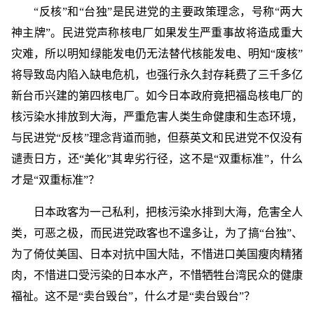
“反核”和“台独”是民进党的主要政策理念，号称“两大
神主牌”。民进党声称核电厂如果发生严重事故将造成重大
灾难，所以明知绿能发电仍无法替代核能发电、明知“废核”
将导致岛内陷入缺电危机，也强行永久封存耗费了三千多亿
新台币兴建的第四核电厂。如今日本政府竟把福岛核电厂的
核污染水排放到大海，严重危害人类生命健康和生态环境，
与民进党“反核”理念背道而驰，但蔡英文和民进党不仅没有
谴责日方，还“美化”其卑劣行径，这不是“双重标准”，什么
才是“双重标准”？
日本政客为一己私利，把核污染水排到大海，危害全人
类，可恶之极，而民进党政客也不遑多让，为了搞“台独”、
为了倚仗美国、日本对抗中国大陆，不惜进口美国瘦肉精猪
肉，不惜进口受污染的日本水产，不惜牺牲台湾民众的健康
福祉。这不是“卖台毁台”，什么才是“卖台毁台”？