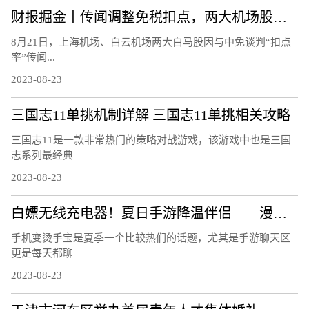
财报掘金丨传闻调整免税扣点，两大机场股连跌3日!首批航空股中报、7月航运数据均报喜，航空板块大周期何时兑现？
8月21日，上海机场、白云机场两大白马股因与中免谈判“扣点
率”传闻...
2023-08-23
三国志11单挑机制详解 三国志11单挑相关攻略
三国志11是一款非常热门的策略对战游戏，该游戏中也是三国
志系列最经典
2023-08-23
白嫖无线充电器！夏日手游降温伴侣——漫步者C4 Pro磁吸散热器
手机变烫手宝是夏季一个比较热们的话题，尤其是手游聊天区
更是每天都聊
2023-08-23