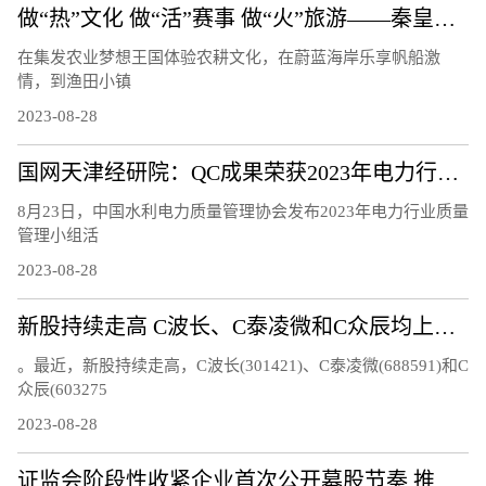
做“热”文化 做“活”赛事 做“火”旅游——秦皇岛文体旅融合发展观察
在集发农业梦想王国体验农耕文化，在蔚蓝海岸乐享帆船激
情，到渔田小镇
2023-08-28
国网天津经研院：QC成果荣获2023年电力行业质量管理小组活动成果三等奖
8月23日，中国水利电力质量管理协会发布2023年电力行业质量
管理小组活
2023-08-28
新股持续走高 C波长、C泰凌微和C众辰均上涨超过20%
。最近，新股持续走高，C波长(301421)、C泰凌微(688591)和C
众辰(603275
2023-08-28
证监会阶段性收紧企业首次公开募股节奏 推动市场回暖