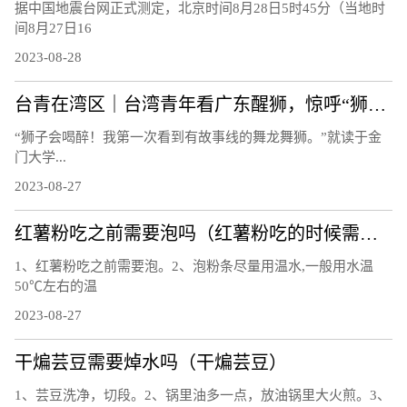
据中国地震台网正式测定，北京时间8月28日5时45分（当地时
间8月27日16
2023-08-28
台青在湾区｜台湾青年看广东醒狮，惊呼“狮子会喝醉！”
“狮子会喝醉！我第一次看到有故事线的舞龙舞狮。”就读于金
门大学...
2023-08-27
红薯粉吃之前需要泡吗（红薯粉吃的时候需要泡吗）
1、红薯粉吃之前需要泡。2、泡粉条尽量用温水,一般用水温
50℃左右的温
2023-08-27
干煸芸豆需要焯水吗（干煸芸豆）
1、芸豆洗净，切段。2、锅里油多一点，放油锅里大火煎。3、