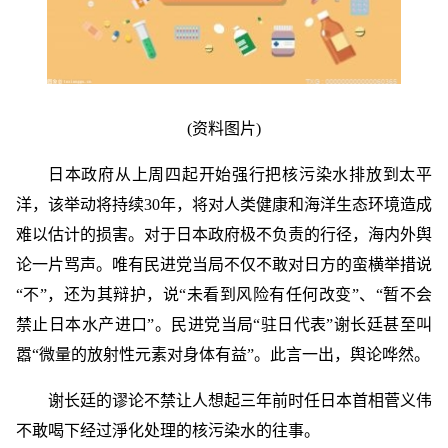
(资料图片)
日本政府从上周四起开始强行把核污染水排放到太平
洋，该举动将持续30年，将对人类健康和海洋生态环境造成
难以估计的损害。对于日本政府极不负责的行径，海内外舆
论一片骂声。唯有民进党当局不仅不敢对日方的蛮横举措说
“不”，还为其辩护，说“未看到风险有任何改变”、“暂不会
禁止日本水产进口”。民进党当局“驻日代表”谢长廷甚至叫
嚣“微量的放射性元素对身体有益”。此言一出，舆论哗然。
谢长廷的谬论不禁让人想起三年前时任日本首相菅义伟
不敢喝下经过淨化处理的核污染水的往事。