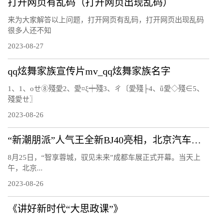
打开网页有乱码（打开网页出现乱码）
来为大家解答以上问题，打开网页有乱码，打开网页出现乱码
很多人还不知
2023-08-27
qq炫舞家族宣传片mv_qq炫舞家族名字
1、1、οせ⑧殘愛2、愛¤ξ┿殘3、ㄔ〔愛殘├4、ǖ愛◇殘∈5、
殘愛ㄝ〗
2023-08-26
“新潮朋派”人气王全新BJ40亮相，北京汽车开启全面焕新的第二篇章
8月25日，“智享蓉城，驭见未来”成都车展正式开幕。当天上
午，北京...
2023-08-26
《讲好新时代“大思政课”》