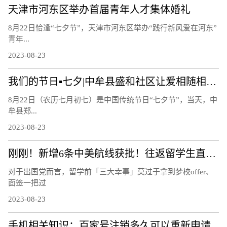
天津市河东区举办首届青年人才集体婚礼
8月22日恰逢“七夕节”，天津市河东区举办“践行新风爱在河东”
青年...
2023-08-23
我们的节日▪七夕|中牟县盛和社区让爱相随相约白首
8月22日（农历七月初七）是中国传统节日“七夕节”，当天，中
牟县郑...
2023-08-23
刚刚！新增6条中美航线获批！往返留学生直接省出一部iPhone……
对于出国党而言，留学前「三大幸事」莫过于拿到梦校offer、
面签一把过
2023-08-23
手机相关知识：百家号注销多久可以重新申请