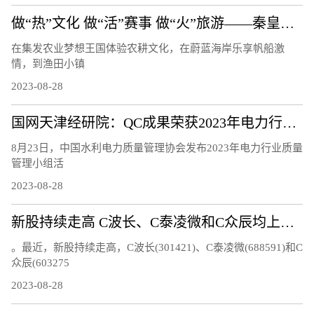
做“热”文化 做“活”赛事 做“火”旅游——秦皇岛文体旅融合发展观察
在集发农业梦想王国体验农耕文化，在蔚蓝海岸乐享帆船激
情，到渔田小镇
2023-08-28
国网天津经研院：QC成果荣获2023年电力行业质量管理小组活动成果三等奖
8月23日，中国水利电力质量管理协会发布2023年电力行业质量
管理小组活
2023-08-28
新股持续走高 C波长、C泰凌微和C众辰均上涨超过20%
。最近，新股持续走高，C波长(301421)、C泰凌微(688591)和C
众辰(603275
2023-08-28