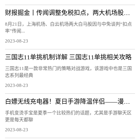
财报掘金丨传闻调整免税扣点，两大机场股连跌3日!首批航空股中报、7月航运数据均报喜，航空板块大周期何时兑现？
8月21日，上海机场、白云机场两大白马股因与中免谈判“扣点
率”传闻...
2023-08-23
三国志11单挑机制详解 三国志11单挑相关攻略
三国志11是一款非常热门的策略对战游戏，该游戏中也是三国
志系列最经典
2023-08-23
白嫖无线充电器！夏日手游降温伴侣——漫步者C4 Pro磁吸散热器
手机变烫手宝是夏季一个比较热们的话题，尤其是手游聊天区
更是每天都聊
2023-08-23