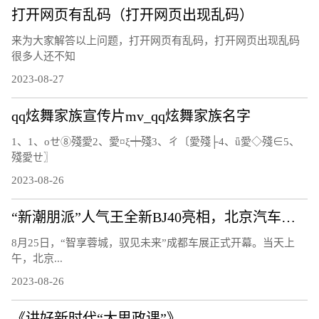
打开网页有乱码（打开网页出现乱码）
来为大家解答以上问题，打开网页有乱码，打开网页出现乱码
很多人还不知
2023-08-27
qq炫舞家族宣传片mv_qq炫舞家族名字
1、1、οせ⑧殘愛2、愛¤ξ┿殘3、ㄔ〔愛殘├4、ǖ愛◇殘∈5、
殘愛ㄝ〗
2023-08-26
“新潮朋派”人气王全新BJ40亮相，北京汽车开启全面焕新的第二篇章
8月25日，“智享蓉城，驭见未来”成都车展正式开幕。当天上
午，北京...
2023-08-26
《讲好新时代“大思政课”》