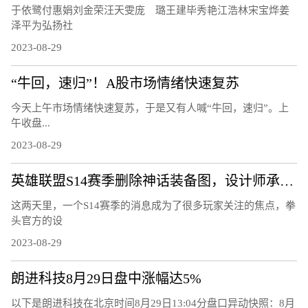
于依鹭付惠娟刘金荣汪天雯庞 璐王建毕秀艳江浩林宋宝烨姜
泽平为弘扬社
2023-08-29
“牛回，速归”！A股市场情绪快速复苏
今天上午市场情绪快速复苏，于是又有人喊“牛回，速归”。上
午收盘...
2023-08-29
英雄联盟S14赛季删除神话装备图，设计师承认错误，游戏大批回调
这两天里，一个S14赛季的消息成为了很多玩家关注的焦点，拳
头官方的设
2023-08-29
朗进科技8月29日盘中涨幅达5%
以下是朗进科技在北京时间8月29日13:04分盘口异动快照：8月