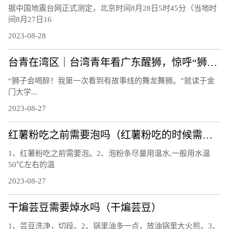
据中国地震台网正式测定，北京时间8月28日5时45分（当地时
间8月27日16
2023-08-28
台青在湾区｜台湾青年看广东醒狮，惊呼“狮子会喝醉！”
“狮子会喝醉！我第一次看到有故事线的舞龙舞狮。”就读于金
门大学...
2023-08-27
红薯粉吃之前需要泡吗（红薯粉吃的时候需要泡吗）
1、红薯粉吃之前需要泡。2、泡粉条尽量用温水,一般用水温
50℃左右的温
2023-08-27
干煸芸豆需要焯水吗（干煸芸豆）
1、芸豆洗净，切段。2、锅里油多一点，放油锅里大火煎。3、