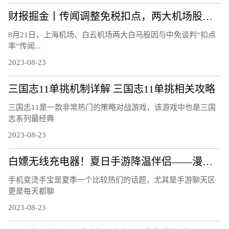
财报掘金丨传闻调整免税扣点，两大机场股连跌3日!首批航空股中报、7月航运数据均报喜，航空板块大周期何时兑现？
8月21日，上海机场、白云机场两大白马股因与中免谈判“扣点
率”传闻...
2023-08-23
三国志11单挑机制详解 三国志11单挑相关攻略
三国志11是一款非常热门的策略对战游戏，该游戏中也是三国
志系列最经典
2023-08-23
白嫖无线充电器！夏日手游降温伴侣——漫步者C4 Pro磁吸散热器
手机变烫手宝是夏季一个比较热们的话题，尤其是手游聊天区
更是每天都聊
2023-08-23