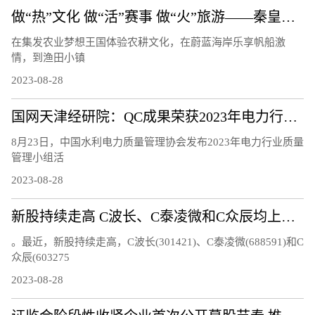
做“热”文化 做“活”赛事 做“火”旅游——秦皇岛文体旅融合发展观察
在集发农业梦想王国体验农耕文化，在蔚蓝海岸乐享帆船激
情，到渔田小镇
2023-08-28
国网天津经研院：QC成果荣获2023年电力行业质量管理小组活动成果三等奖
8月23日，中国水利电力质量管理协会发布2023年电力行业质量
管理小组活
2023-08-28
新股持续走高 C波长、C泰凌微和C众辰均上涨超过20%
。最近，新股持续走高，C波长(301421)、C泰凌微(688591)和C
众辰(603275
2023-08-28