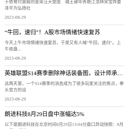
于依鹭付惠娟刘金荣汪天雯庞 璐王建毕秀艳江浩林宋宝烨姜
泽平为弘扬社
2023-08-29
“牛回，速归”！A股市场情绪快速复苏
今天上午市场情绪快速复苏，于是又有人喊“牛回，速归”。上
午收盘...
2023-08-29
英雄联盟S14赛季删除神话装备图，设计师承认错误，游戏大批回调
这两天里，一个S14赛季的消息成为了很多玩家关注的焦点，拳
头官方的设
2023-08-29
朗进科技8月29日盘中涨幅达5%
以下是朗进科技在北京时间8月29日13:04分盘口异动快照：8月