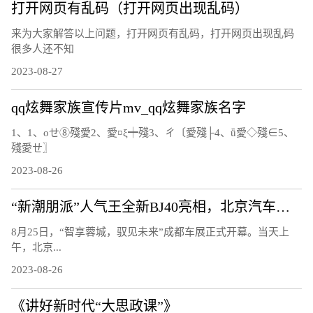
打开网页有乱码（打开网页出现乱码）
来为大家解答以上问题，打开网页有乱码，打开网页出现乱码
很多人还不知
2023-08-27
qq炫舞家族宣传片mv_qq炫舞家族名字
1、1、οせ⑧殘愛2、愛¤ξ┿殘3、ㄔ〔愛殘├4、ǖ愛◇殘∈5、
殘愛ㄝ〗
2023-08-26
“新潮朋派”人气王全新BJ40亮相，北京汽车开启全面焕新的第二篇章
8月25日，“智享蓉城，驭见未来”成都车展正式开幕。当天上
午，北京...
2023-08-26
《讲好新时代“大思政课”》