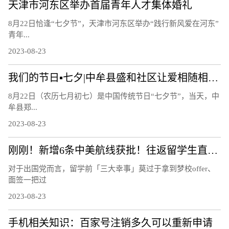
天津市河东区举办首届青年人才集体婚礼
8月22日恰逢“七夕节”，天津市河东区举办“践行新风爱在河东”
青年...
2023-08-23
我们的节日▪七夕|中牟县盛和社区让爱相随相约白首
8月22日（农历七月初七）是中国传统节日“七夕节”，当天，中
牟县郑...
2023-08-23
刚刚！新增6条中美航线获批！往返留学生直接省出一部iPhone……
对于出国党而言，留学前「三大幸事」莫过于拿到梦校offer、
面签一把过
2023-08-23
手机相关知识：百家号注销多久可以重新申请