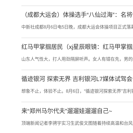
（成都大运会）体操选手“八仙过海”：名将
中新社成都8月6日电5日晚，成都大运会体操项目正式落
红马甲掌掴居民（xj星辰眼镜：红马甲掌
山东人气性大，打人用劲隔屏听声。女人有错在先，男的
循迹银河 探索无界 吉利银河L7媒体试驾
想象不止，体验不止。8月6日，“循迹银河探索无界”吉利银河
来“郑州马尔代夫”遛遛娃遛遛自己~
顶端新闻记者李骋宇实习生武俊文图随着持续高温和台风的告