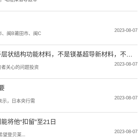
2023-08-07
市、闽B莆田市、闽C
藏格矿业：公司中试生产产品为镁基超分子层状结构功能材料，不是镁基超导新材料，不含硼元素
2023-08-07
投资者关心的问题投资
要
2023-08-07
表示，日本央行需
将他“扣留”至21日
2023-08-07
望登贝莱...