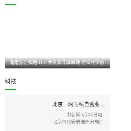
海南陈吉镇等31人涉黑案开庭审理 组织经济收入达3亿元
科技
北京一网吧私自营业致疫情传播扩散 老板被刑事立案调查
中新网5月24日电
北京市公安局通州分局24
日在其官方微信发布针...