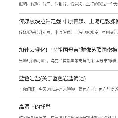
假胸、假臀、假肩、假锁骨、假鼻梁…主打的就是一个无痛
传媒板块拉升走强 中原传媒、上海电影涨
传媒板块拉升走强，中原传媒、上海电影涨停，卓创资讯
加速去俄化！乌"祖国母亲"雕像苏联国徽
当地时间8月6日，乌克兰首都基辅高耸的“祖国母亲”雕像上
蓝色岩盐(关于蓝色岩盐简述)
，你们好，今天0471房产来聊聊一篇色岩盐，色岩盐简述
高温下的托举
杭州日报讯日前，在德清县钟管镇南舍加油站十字路口上