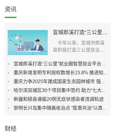
资讯
宣城郎溪打造“三公里”就业圈智慧就业平台 为居民提供就业岗位
今年以来，宣城市郎溪
县积极打造三公里就业圈
智慧就业平台，促进社...
宣城郎溪打造“三公里”就业圈智慧就业平台 为居民提供就业岗位
重庆新增发明专利授权数增长15.8% 推进知识产权强市建设
重庆力争2025年建成国家生态园林城市 强化城市生态宜居性
哈尔滨双城区30个项目集中签约 助力“七大都市”建设
新疆和硕县通报20例无症状感染者流调轨迹
崇明长兴岛集中隔离收治点 “医患共治”以真心换真心
财经