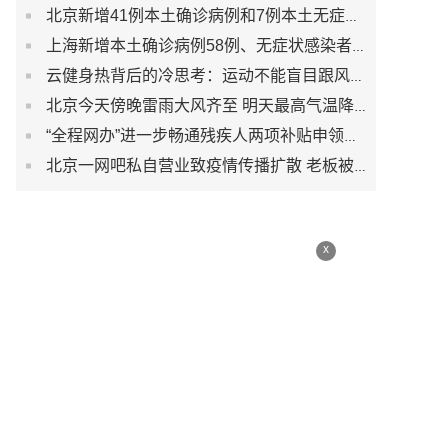
北京新增41例本土确诊病例和7例本土无症状感染者
上海新增本土确诊病例58例、无症状感染者422例
云健身热背后的冷思考：运动不能盲目跟风而是生活习惯
北京今天傍晚雷雨大风齐至 明天最高气温降至30℃以下
“全程网办”进一步畅通残疾人两项补贴申领渠道
北京一网吧私自营业致疫情传播扩散 老板被刑事立案调查
x