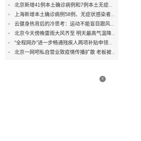
北京新增41例本土确诊病例和7例本土无症状感染者
上海新增本土确诊病例58例、无症状感染者422例
云健身热背后的冷思考：运动不能盲目跟风而是生活习惯
北京今天傍晚雷雨大风齐至 明天最高气温降至30℃以下
“全程网办”进一步畅通残疾人两项补贴申领渠道
北京一网吧私自营业致疫情传播扩散 老板被刑事立案调查
x