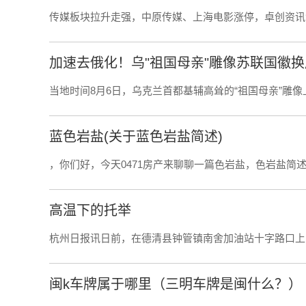
传媒板块拉升走强，中原传媒、上海电影涨停，卓创资讯
加速去俄化！乌"祖国母亲"雕像苏联国徽
当地时间8月6日，乌克兰首都基辅高耸的“祖国母亲”雕像上
蓝色岩盐(关于蓝色岩盐简述)
，你们好，今天0471房产来聊聊一篇色岩盐，色岩盐简述
高温下的托举
杭州日报讯日前，在德清县钟管镇南舍加油站十字路口上
闽k车牌属于哪里（三明车牌是闽什么？）