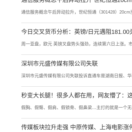
通信服务概念午后异动拉升，世纪恒通（301428）20c
今日交叉货币分析：英镑/日元遇阻181.00关
周一亚盘，欧元 英镑叉盘势头强劲，连续第六日上涨。
深圳市元盛传媒有限公司失联
深圳市元盛传媒有限公司失联投诉直通车是湖南日报、华
秒变大长腿！很多人都在用，网友懵了：
假胸、假臀、假肩、假锁骨、假鼻梁…主打的就是一个无痛
传媒板块拉升走强 中原传媒、上海电影涨