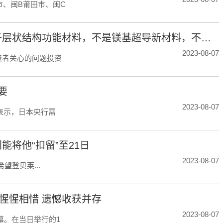
市、闽B莆田市、闽C
藏格矿业：公司中试生产产品为镁基超分子层状结构功能材料，不是镁基超导新材料，不含硼元素
2023-08-07
投资者关心的问题投资
要
2023-08-07
表示，日本央行需
将他“扣留”至21日
2023-08-07
望登贝莱...
惺惺相惜 遗憾收获并存
2023-08-07
幕。在当日举行的1