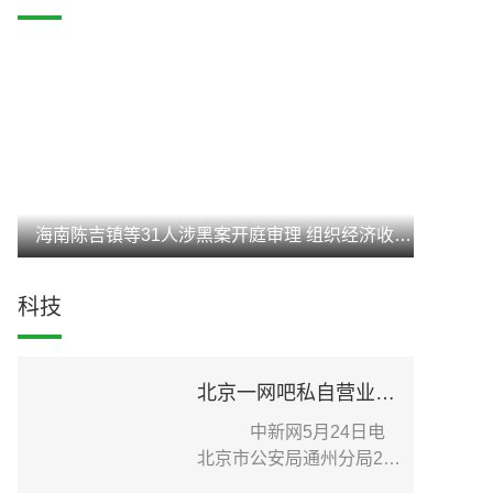
海南陈吉镇等31人涉黑案开庭审理 组织经济收入达3亿元
科技
北京一网吧私自营业致疫情传播扩散 老板被刑事立案调查
中新网5月24日电
北京市公安局通州分局24
日在其官方微信发布针...