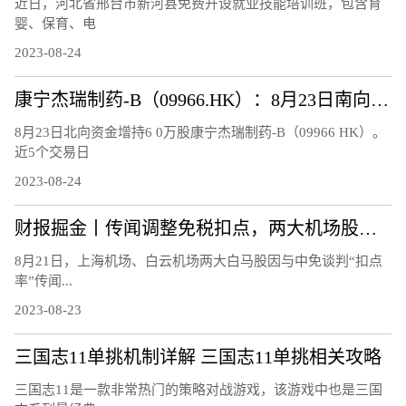
近日，河北省邢台市新河县免费开设就业技能培训班，包含育
婴、保育、电
2023-08-24
康宁杰瑞制药-B（09966.HK）：8月23日南向资金增持6万股
8月23日北向资金增持6 0万股康宁杰瑞制药-B（09966 HK）。
近5个交易日
2023-08-24
财报掘金丨传闻调整免税扣点，两大机场股连跌3日!首批航空股中报、7月航运数据均报喜，航空板块大周期何时兑现？
8月21日，上海机场、白云机场两大白马股因与中免谈判“扣点
率”传闻...
2023-08-23
三国志11单挑机制详解 三国志11单挑相关攻略
三国志11是一款非常热门的策略对战游戏，该游戏中也是三国