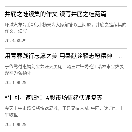
井底之蛙续集的作文 续写井底之蛙两篇
环球汽车7月消息小杨来为大家解答以上问题，井底之蛙续集的
作文，续写
2023-08-29
用青春践行志愿之美 用奉献诠释志愿精神——记2022年度海淀区十大明星志愿者
于依鹭付惠娟刘金荣汪天雯庞 璐王建毕秀艳江浩林宋宝烨姜
泽平为弘扬社
2023-08-29
“牛回，速归”！A股市场情绪快速复苏
今天上午市场情绪快速复苏，于是又有人喊“牛回，速归”。上
午收盘...
2023-08-29