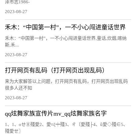
泽市志1986-
2023-08-27
禾木：“中国第一村”，一不小心闯进童话世界
禾木：“中国第一村”，一不小心闯进童话世界,童话,炊烟,喀纳
斯,禾...
2023-08-27
打开网页有乱码（打开网页出现乱码）
来为大家解答以上问题，打开网页有乱码，打开网页出现乱码
很多人还不知
2023-08-27
qq炫舞家族宣传片mv_qq炫舞家族名字
1、1、οせ⑧殘愛2、愛¤ξ┿殘3、ㄔ〔愛殘├4、ǖ愛◇殘∈5、
殘愛ㄝ〗