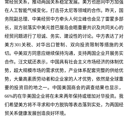
常经贸关系，推动两国关系稳定发展。美方也愿同中方加强
在人工智能气候变化，打击芬太尼等领域的合作。昨天，国
务院副总理、中美经贸中方牵头人何立峰也会见了雷蒙多部
长，双方就落实中美元首巴厘岛会晤重要共识及共同关心的
经贸问题进行了坦诚、务实、建设性的讨论。中方表达了对
美方301关税、对华出口管制、双向投资限制等措施的关
切。中美双方同意应继续保持沟通，支持两国企业开展务实
合作。汪文斌还表示，中国具有社会主义市场经济的体制优
势，超大规模市场的需求优势，产业体系配套完整的供给优
势，大量高素质劳动者和企业家的人才优势，依然是全球重
要的投资目的地之一。中国美国商会的调查结果也显示，
66%的在华美国企业将在未来两年保持或增加对华投资。我
们希望美方将不寻求和中方脱钩等表态落到实处，为两国经
贸关系健康发展创造良好环境。