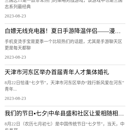
三国志11是一款非常热门的策略对战游戏，该游戏中也是三国
志系列最经典
2023-08-23
白嫖无线充电器！夏日手游降温伴侣——漫步者C4 Pro磁吸散热器
手机变烫手宝是夏季一个比较热们的话题，尤其是手游聊天区
更是每天都聊
2023-08-23
天津市河东区举办首届青年人才集体婚礼
8月22日恰逢“七夕节”，天津市河东区举办“践行新风爱在河东”
青年...
2023-08-23
我们的节日▪七夕|中牟县盛和社区让爱相随相约白首
8月22日（农历七月初七）是中国传统节日“七夕节”，当天，中