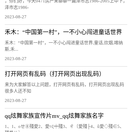
，你们好，今天0471房产来聊聊一篇泽市志1986-2005上中下，
泽市志1986-
2023-08-27
禾木：“中国第一村”，一不小心闯进童话世界
禾木：“中国第一村”，一不小心闯进童话世界,童话,炊烟,喀纳
斯,禾...
2023-08-27
打开网页有乱码（打开网页出现乱码）
来为大家解答以上问题，打开网页有乱码，打开网页出现乱码
很多人还不知
2023-08-27
qq炫舞家族宣传片mv_qq炫舞家族名字
1、1、οせ⑧殘愛2、愛¤ξ┿殘3、ㄔ〔愛殘├4、ǖ愛◇殘∈5、