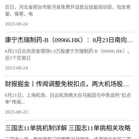
近日，河北省邢台市新河县免费开设就业技能培训班，包含育
婴、保育、电
2023-08-24
康宁杰瑞制药-B（09966.HK）：8月23日南向资金增持6万股
8月23日北向资金增持6 0万股康宁杰瑞制药-B（09966 HK）。
近5个交易日
2023-08-24
财报掘金丨传闻调整免税扣点，两大机场股连跌3日!首批航空股中报、7月航运数据均报喜，航空板块大周期何时兑现？
8月21日，上海机场、白云机场两大白马股因与中免谈判“扣点
率”传闻...
2023-08-23
三国志11单挑机制详解 三国志11单挑相关攻略