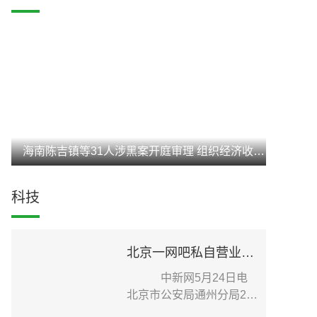
海南陈吉镇等31人涉黑案开庭审理 组织经济收入达3亿元
科技
北京一网吧私自营业致疫情传播扩散 老板被刑事立案调查
中新网5月24日电
北京市公安局通州分局24
日在其官方微信发布针...