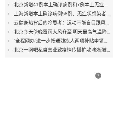
北京新增41例本土确诊病例和7例本土无症状感染者
上海新增本土确诊病例58例、无症状感染者422例
云健身热背后的冷思考：运动不能盲目跟风而是生活习惯
北京今天傍晚雷雨大风齐至 明天最高气温降至30℃以下
“全程网办”进一步畅通残疾人两项补贴申领渠道
北京一网吧私自营业致疫情传播扩散 老板被刑事立案调查
x