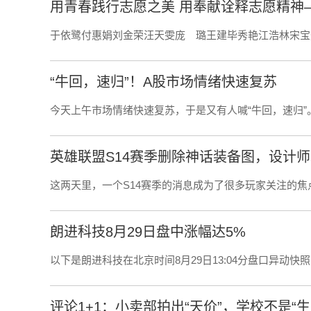
用青春践行志愿之美 用奉献诠释志愿精神—
于依鹭付惠娟刘金荣汪天雯庞 璐王建毕秀艳江浩林宋宝
“牛回，速归”！A股市场情绪快速复苏
今天上午市场情绪快速复苏，于是又有人喊“牛回，速归”。
英雄联盟S14赛季删除神话装备图，设计
这两天里，一个S14赛季的消息成为了很多玩家关注的焦
朗进科技8月29日盘中涨幅达5%
以下是朗进科技在北京时间8月29日13:04分盘口异动快照
评论1+1：小卖部拍出“天价”，学校不是“生