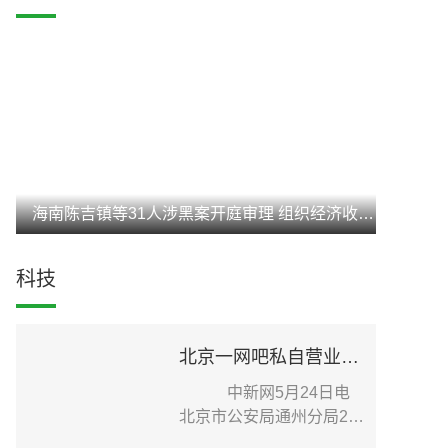
海南陈吉镇等31人涉黑案开庭审理 组织经济收入达3亿元
科技
北京一网吧私自营业致疫情传播扩散 老板被刑事立案调查
中新网5月24日电
北京市公安局通州分局24
日在其官方微信发布针...