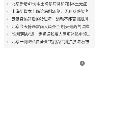
北京新增41例本土确诊病例和7例本土无症状感染者
上海新增本土确诊病例58例、无症状感染者422例
云健身热背后的冷思考：运动不能盲目跟风而是生活习惯
北京今天傍晚雷雨大风齐至 明天最高气温降至30℃以下
“全程网办”进一步畅通残疾人两项补贴申领渠道
北京一网吧私自营业致疫情传播扩散 老板被刑事立案调查
x