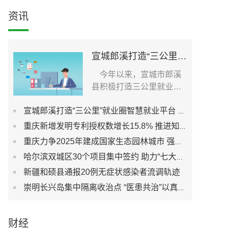
资讯
宣城郎溪打造“三公里”就业圈智慧就业平台 为居民提供就业岗位
今年以来，宣城市郎溪
县积极打造三公里就业圈
智慧就业平台，促进社...
宣城郎溪打造“三公里”就业圈智慧就业平台 为居民提供就业岗位
重庆新增发明专利授权数增长15.8% 推进知识产权强市建设
重庆力争2025年建成国家生态园林城市 强化城市生态宜居性
哈尔滨双城区30个项目集中签约 助力“七大都市”建设
新疆和硕县通报20例无症状感染者流调轨迹
崇明长兴岛集中隔离收治点 “医患共治”以真心换真心
财经