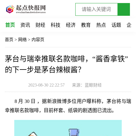
首页
资讯
财经
科技
经济
教育
热点
话题
企
首页
>
网络
>
内容页
茅台与瑞幸推联名款咖啡，“酱香拿铁”
的下一步是茅台辣椒酱？
2023-08-30 22:22:57
来源：蓝鲸财经
8 月 30 日 ，据新浪微博多位用户曝料称，茅台将与瑞
幸推联名款咖啡，目前杯套、纸袋的剧透图已流出。