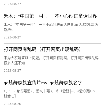
2023-08-27
禾木：“中国第一村”，一不小心闯进童话世界
禾木：“中国第一村”，一不小心闯进童话世界,童话,炊烟,喀纳
斯,禾...
2023-08-27
打开网页有乱码（打开网页出现乱码）
来为大家解答以上问题，打开网页有乱码，打开网页出现乱码
很多人还不知
2023-08-27
qq炫舞家族宣传片mv_qq炫舞家族名字
1、1、οせ⑧殘愛2、愛¤ξ┿殘3、ㄔ〔愛殘├4、ǖ愛◇殘∈5、
殘愛ㄝ〗
2023-08-26