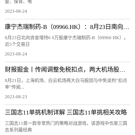
婴、保育、电
2023-08-24
康宁杰瑞制药-B（09966.HK）：8月23日南向资金增持6万股
8月23日北向资金增持6 0万股康宁杰瑞制药-B（09966 HK）。
近5个交易日
2023-08-24
财报掘金丨传闻调整免税扣点，两大机场股连跌3日!首批航空股中报、7月航运数据均报喜，航空板块大周期何时兑现？
8月21日，上海机场、白云机场两大白马股因与中免谈判“扣点
率”传闻...
2023-08-23
三国志11单挑机制详解 三国志11单挑相关攻略
三国志11是一款非常热门的策略对战游戏，该游戏中也是三国
志系列最经典