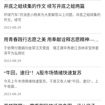
井底之蛙续集的作文 续写井底之蛙两篇
环球汽车7月消息小杨来为大家解答以上问题，井底之蛙续集的
作文，续写
2023-08-29
用青春践行志愿之美 用奉献诠释志愿精神——记2022年度海淀区十大明星志愿者
于依鹭付惠娟刘金荣汪天雯庞 璐王建毕秀艳江浩林宋宝烨姜
泽平为弘扬社
2023-08-29
“牛回，速归”！A股市场情绪快速复苏
今天上午市场情绪快速复苏，于是又有人喊“牛回，速归”。上
午收盘...
2023-08-29