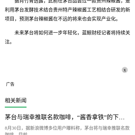
据肖竹青透露，此前在茅台品尝过一款贵州辣椒酱，是
利用茅台发酵技术结合贵州特产辣椒酱工艺相结合研发的新
项目，预测茅台辣椒酱在不远的将来也会实现产业化。
未来茅台将如何进一步年轻化，蓝鲸财经记者将持续关
注。
x
广告
相关新闻
茅台与瑞幸推联名款咖啡，“酱香拿铁”的下一步是茅台辣椒酱？
8月30日，据新浪微博多位用户曝料称，茅台将与瑞幸推联名款
咖啡，目前